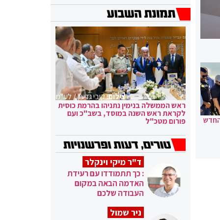
צילום:
קובי גדעון / לע"מ
ראש הממשלה בנימין נתניהו בהרמת כוסית
לקראת ראש השנה במוסד, בשב"כ ועם
החדש
פורום מטכ"ל
ד"ר מיקי וינקלר
: כך תתמודדו עם רעידת
האדמה הבאה במקום
העבודה שלכם
ניר שמול