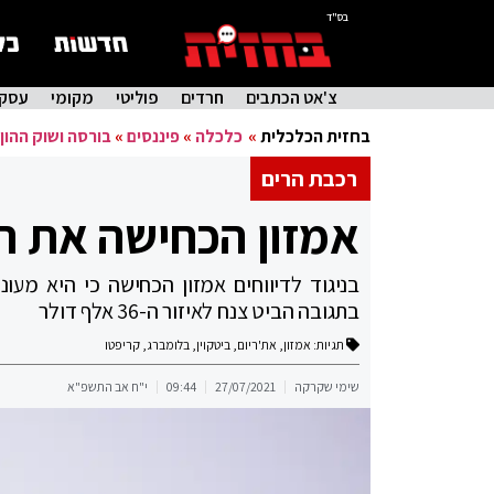
בס"ד
צ'אט הכתבים
חרדים
פוליטי
מקומי
עסקי
בחזית הכלכלית
»
כלכלה
»
פיננסים
»
בורסה ושוק ההון
רכבת הרים
אמזון הכחישה את הד
בניגוד לדיווחים אמזון הכחישה כי היא מע
בתגובה הביט צנח לאיזור ה-36 אלף דולר
תגיות:
אמזון
,
את'ריום
,
ביטקוין
,
בלומברג
,
קריפטו
שימי שקרקה
27/07/2021
09:44
י"ח אב התשפ"א