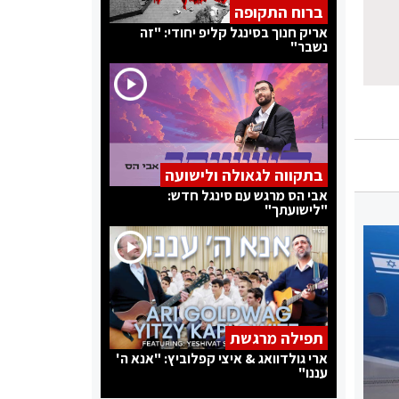
ברוח התקופה
אריק חנוך בסינגל קליפ יחודי: "זה
נשבר"
בתקווה לגאולה ולישועה
אבי הס מרגש עם סינגל חדש:
"לישועתך"
תפילה מרגשת
ארי גולדוואג & איצי קפלוביץ: "אנא ה'
עננו"