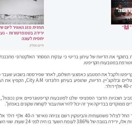
 🙌*
תחזית מזג האוויר ליום של
ירידה בטמפרטורות – נעי
יחסית לעונה
חיים גוטליב
בתוקף את הדיווח של עיתון בריטי כי ענקית המסחר האלקטרוני מתכננת
 מטורפת במטבעות הקריפטו.
ם הקריפטו ולקבל את המטבע כאמצעי תשלום, לאחר שפירסמה בשבוע שעבר 
דרושים לפיה היא מבקשת לגייס מומחה מטבעות דיגיטליים ובלוקצ'יין. הדיווח, שהופיע בעיתון
ביב תוכניות הדובר הספציפי שלנו למטבעות קריפטוגרפיים אינן נכונות",
לאחר שבלומברג דיווחה על הכחשתה של אמזון המחיר החל לצלול משמעותית והביטקוין רשם
בשיא הנוכחי לכדי 36,838 דולר בלבד נכון לכתיבת שורות אלו, ירידה בגובה של 3.86% לעומת 