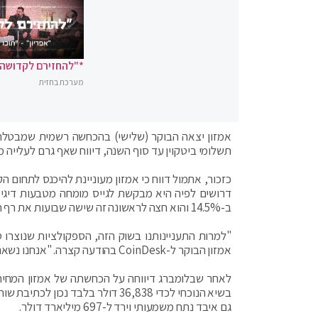
*"להחזירם לקדושה"
מערכת בחזית
אמזון יצאה הבוקר (שלישי) בהכחשה רשמית שמבטלת 
תשלומי ביטקוין עד סוף השנה, דיווח שאף גרם לעלייה
כזכור, אתמול דווח כי אמזון מעוניינת להיכנס לתחו
ב-14.5% והוא חצה לראשונה זה שישה שבועות את רף ה-40 אלף דולר.
"למרות התעניינותנו בשוק הזה, הספקולציות שנוצרו ס
אמזון הבוקר ל-CoinDesk בהודעה קצרה. "אנחנו נשארים ממוקדים בבדיקה איך זה יכול להיראות עבור לקוחות שקונים באמזון".
גם איבד נתח משמעותי וירד ל-697 מיליארד דולר.