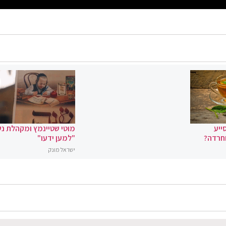
ייע
מוטי שטיינמץ ומקהלת נ
וחרדה?
"למען ידעו"
ישראל מונק