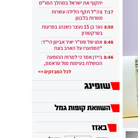
יתקוף את ישראל במהלך המו"מ
בקטאר"
צה"ל תקף הלילה עשרות
7:17
מטרות בלבנון
נער בן 15 נעצר כשנהג בפרעות
8:50
בטרקטורון
אמו של סמ"ר יאיר אביטן הי"ד:
8:48
"הסתערו על האויב בעוז
ובגבורה"
ביידן אמר כי למרות ההופעה
8:46
הכושלת בעימות מול טראמפ,
הוא ממשיך
לכל המבזקים >>