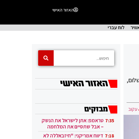
האזור האישי
וויר
לוח עברי
לום,
עקוב
טראמפ: אתן לישראל את הנשק
7:35
– אבל שתסיים את המלחמה
בעזה
דיווח אמריקני: "חיזבאללה לא
7:18