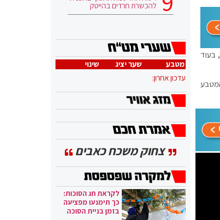
להכשרת חרדים בהייטק
לר צלל לכדי 2,203.21 דולר ליחידה, בעוד
מטבע
שער יציג
שינוי
עדכון אחרון:
י השוק של המטבע
צחוק משכח כאבים
לקראת חג הסוכות:
כך תימנעו מפציעה
בזמן בניית הסוכה