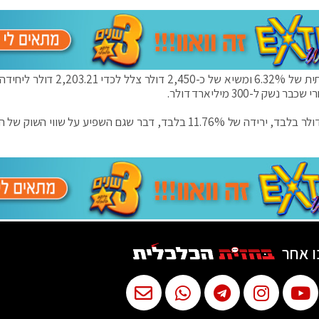
גם המטבע השני בגודלו האת'ריום רשם ירידה משמעותית של 6.32% ומשיא של כ-2,450 דו
הדוג'קוין גם הוא התרסק ומשיא של 0.231 צלל ל-0.2 דולר בלבד, ירידה של 11.76% בלבד, דבר שגם השפיע על שוו
ו אחר