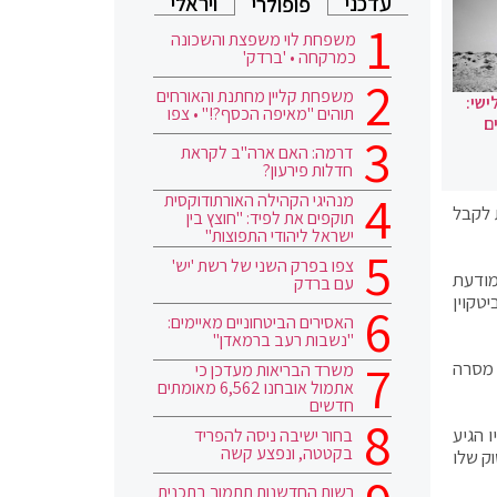
עדכני
ויראלי
פופולרי
משפחת לוי משפצת והשכונה
כמרקחה • 'ברדק'
משפחת קליין מחתנת והאורחים
ישי:
תוהים "מאיפה הכסף?!" • צפו
ם
דרמה: האם ארה"ב לקראת
חדלות פירעון?
מנהיגי הקהילה האורתודוקסית
 לקבל
תוקפים את לפיד: "חוצץ בין
ישראל ליהודי התפוצות"
צפו בפרק השני של רשת 'יש'
מודעת
עם ברדק
 הלונדוני City A.M, הקפיץ את הביטקוין
האסירים הביטחוניים מאיימים:
"נשבות רעב ברמאדן"
 מסרה
משרד הבריאות מעדכן כי
אתמול אובחנו 6,562 מאומתים
חדשים
 צניחה מאיזור ה-40 אלף דולר אליו הגיע
בחור ישיבה ניסה להפריד
בקטטה, ונפצע קשה
השער בו היה לפני 24 שעות. שווי השוק שלו
רשות החדשנות תתמוך בתכנית