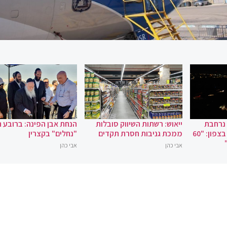
 נרחבת
ייאוש: רשתות השיווק סובלות
הנחת אבן הפינה: ברובע 
במקרה של מלחמה בצפון: "60
ממכת גניבות חסרת תקדים
"נחלים" בקצרין
אבי כהן
אבי כהן