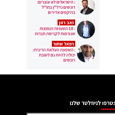
: הישראלים לא עוצרים:
רוכשים נדל"ן בחו"ל
בהיקפים אדירים
זאב רונן
: 10 הטעויות הנפוצות
שגורמות לקריסת חברות
רפאל שחור
: השפעת העלאת הריבית:
יכולה להיות גם לטובת
רוכשים
טרפו לניוזלטר שלנו