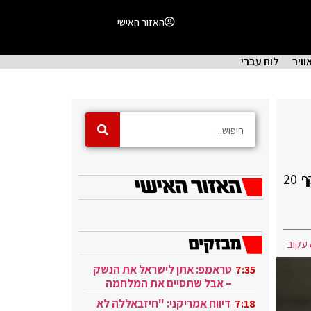
האזור האישי
וויר
לוח עברי
יעקב גורסד הורה על הקפאת הפרויקט בראול ולנברג 16 רמת החייל וביטול הליווי הבנקאי . הפרויקט בהיקף 20
עקוב
טראמפ: אתן לישראל את הנשק
7:35
– אבל שתסיים את המלחמה
בעזה
דיווח אמריקני: "חיזבאללה לא
7:18