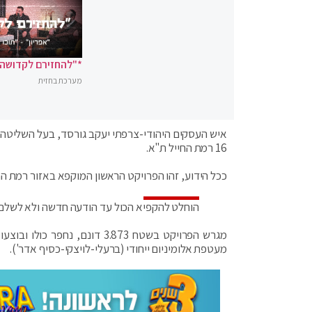
*"להחזירם לקדושה"
מערכת בחזית
16 רמת החייל ת"א.
ככל הידוע, זהו הפרויקט הראשון המוקפא באזור רמת החייל, בע
הוחלט להקפיא הכול עד הודעה חדשה ולא לשלם 
מגרש הפרויקט בשטח 3.873 דונם
מעטפת אלומיניום ייחודי (ברעלי-לויצקי-כסיף אדר').