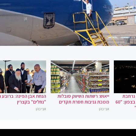
 נרחבת
ייאוש: רשתות השיווק סובלות
הנחת אבן הפינה: ברובע 
במקרה של מלחמה בצפון: "60
ממכת גניבות חסרת תקדים
"נחלים" בקצרין
אבי כהן
אבי כהן