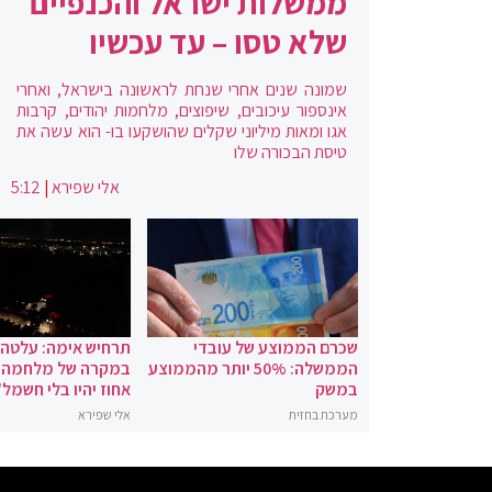
ממשלות ישראל והכנפיים
שלא טסו – עד עכשיו
שמונה שנים אחרי שנחת לראשונה בישראל, ואחרי
אינספור עיכובים, שיפוצים, מלחמות יהודים, קרבות
אגו ומאות מיליוני שקלים שהושקעו בו- הוא עשה את
טיסת הבכורה שלו
אלי שפירא
|
5:12
שכרם הממוצע של עובדי
תרחיש אימה: עלטה
הממשלה: 50% יותר מהממוצע
במשק
אחוז יהיו בלי חשמל"
מערכת בחזית
אלי שפירא