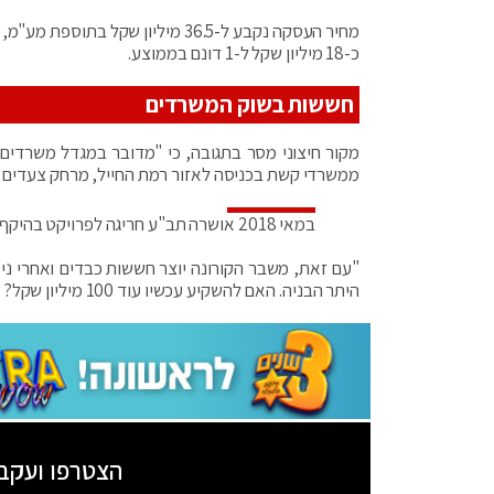
כ-18 מיליון שקל ל-1 דונם בממוצע.
חששות בשוק המשרדים
מקור חיצוני מסר בתגובה, כי "מדובר במגדל משרדים 
ממשרדי קשת בכניסה לאזור רמת החייל, מרחק צעדים מש
במאי 2018 אושרה תב"ע חריגה לפרויקט בהיקף כ-20 קומות ובעקבות כך מחצית המגרש נמכר לתדהר
"עם זאת, משבר הקורונה יוצר חששות כבדים ואחרי ניס
היתר הבניה. האם להשקיע עכשיו עוד 100 מיליון שקל? זה לא נראה כל כך מציאותי"
הצטרפו ועקב