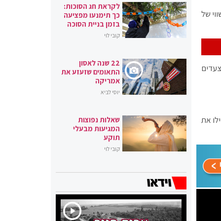
לקראת חג הסוכות:
ה שיקפה שווי של
כך תימנעו מפציעה
בזמן בניית הסוכה
קובי לוי
22 שנה לאסון
צעדים
התאומים שזעזע את
אמריקה
יוסי לביא
לו את
שאלות נפוצות
המגיעות מבעלי
תוקע
קובי לוי