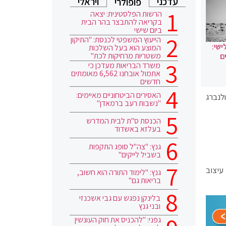
עדכני
ויראלי
פופולרי
הרשות הפלסטינית: יצאה
בקריאה להתבצר בהר הבית
ביום שישי
הייעוץ המשפטי לכנסת: "התיקון
ישי:
המוצע הוא בעל השלכות
משטריות מרחיקות לכת"
ם
משרד הבריאות מעדכן כי
אתמול אובחנו 6,562 מאומתים
חדשים
האסירים הביטחוניים מאיימים:
ב ראול ולנברג
"נשבות רעב ברמאדן"
הכנסת ס"ת לבית המדרש
בעלזא באשדוד
גנץ: "צה"ל סופג התקפות
בשביל לייקים"
ל עיצוב
גנץ: "לימוד התורה הוא חשוב,
בריאות גם"
בלינקן נפגש עם גבי אשכנזי
ובני גנץ
גפני: "להכניס את חוק העונשין