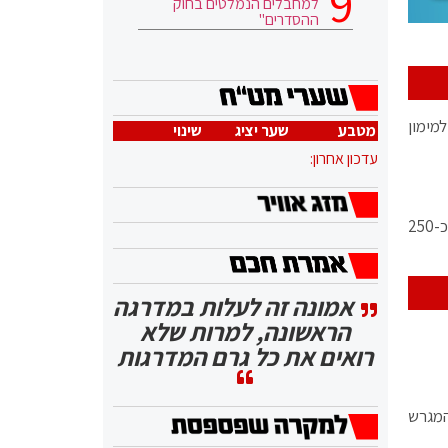
למחבלים הנמלטים בחוק
ההסדרים"
 רגילות למימון
מטבע
שער יציג
שינוי
עדכון אחרון:
יצוין, כי גורסד מעורב בהשקעות בישראל בהיקף מאות מיליוני שקל. בין השאר, יזם בהצלחה את פרויקט רביעיית פלורנטין בהיקף כ-250
אמונה זה לעלות במדרגה
הראשונה, למרות שלא
רואים את כל גרם המדרגות
 אלף מ"ר עילי ו-20 קומות ובעקבות כך, 50% משטח המגרש