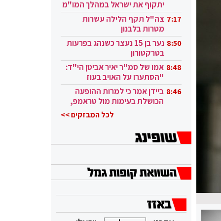
יתקוף את ישראל במהלך המו"מ
בקטאר"
צה"ל תקף הלילה עשרות
7:17
מטרות בלבנון
נער בן 15 נעצר כשנהג בפרעות
8:50
בטרקטורון
אמו של סמ"ר יאיר אביטן הי"ד:
8:48
"הסתערו על האויב בעוז
ובגבורה"
ביידן אמר כי למרות ההופעה
8:46
הכושלת בעימות מול טראמפ,
הוא ממשיך
לכל המבזקים >>