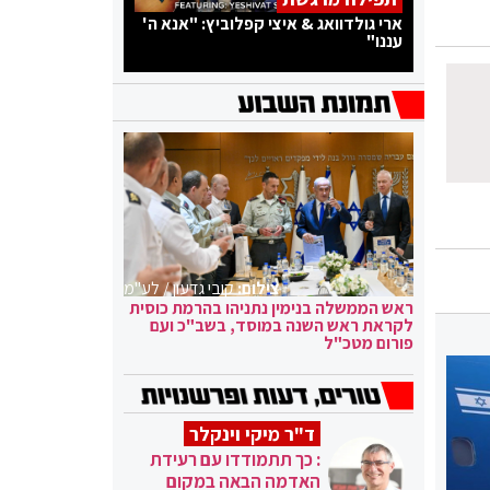
ארי גולדוואג & איצי קפלוביץ: "אנא ה'
עננו"
צילום:
קובי גדעון / לע"מ
ראש הממשלה בנימין נתניהו בהרמת כוסית
לקראת ראש השנה במוסד, בשב"כ ועם
פורום מטכ"ל
ד"ר מיקי וינקלר
: כך תתמודדו עם רעידת
האדמה הבאה במקום