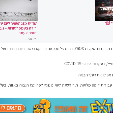
 🙌*
תחזית מזג האוויר ליום של
ירידה בטמפרטורות – נעי
יחסית לעונה
חיים גוטליב
איש העסקים היהודי-צרפתי יעקב גורסד, בעל השליטה בחברת ההשקעות YBOX, הורה על הקפאת פרויקט המשרדים ברחו
קבות אירועי COVID-19.
אפילו את היתר הבניה
, נחפר כולו ובוצעו עבודות דיפון מלאות, תוך השגת ליווי פיננסי לפרויקט הגבוה באזור, בע