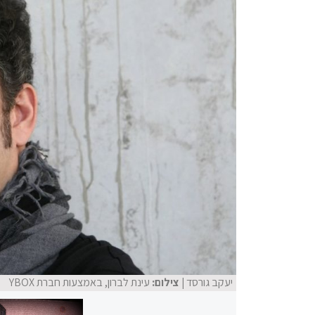
יעקב גורסד
| צילום:
עינת לברון, באמצעות חברת YBOX