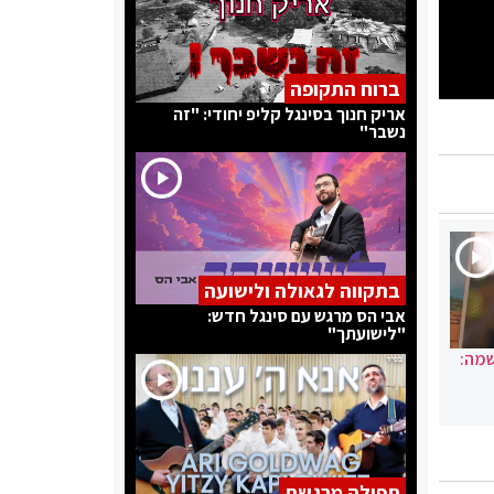
ברוח התקופה
אריק חנוך בסינגל קליפ יחודי: "זה
נשבר"
בתקווה לגאולה ולישועה
אבי הס מרגש עם סינגל חדש:
"לישועתך"
שמה:
תפילה מרגשת