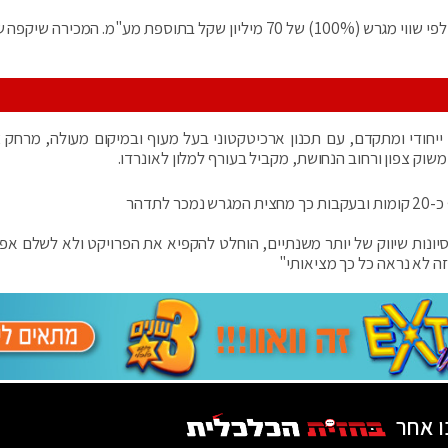
מחיר העסקה נקבע ל-36.5 מיליון שקל בתוספת מע"מ, לפי שווי מגרש (100%) של 70 מיליון שקל בתוספת מע"מ. המכיר
ייחודי ומתקדם, עם תכנון ארכיטקטוני בעל מעוף ובמיקום מעולה, מרחק 
וק צפון ורחוב הנחושת, מקביל בעורף למלון לאונרדו.
יונות שיווק של יותר משנתיים, הוחלט להקפיא את הפרויקט ולא לשלם אפי
ו אחר