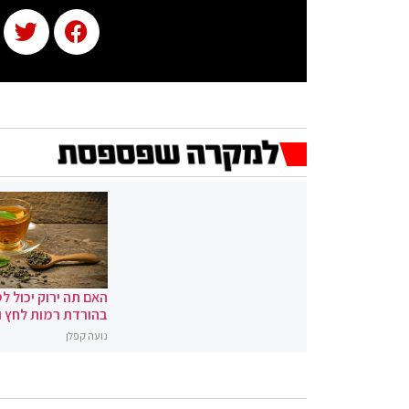
האם תה ירוק יכול לס
בהורדת רמות לחץ 
נועה קפלן