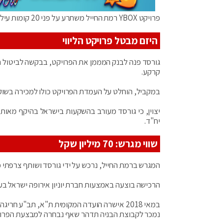
פרויקט YBOX רמת החייל משתרע על פני 20 קומות עיליות ו-25 אלף מ"ר עילי, בתוספת 3 מרתפי חניה וכ-280 מקומות חניה.
היזם מבטל פרויקט הליווי
קרקע.
במקביל, הוחלט על העמדת הפרויקט כולו למכירה בשוק 
יח"ד.
שווי מגרש: 70 מיליון שקל
המגרש ברמת החייל, נרכש על ידי גורסד ושותף צרפתי
הרכישה בוצעה באמצעות חברת יוניון אירופה ישראל בע
נמכר לקבוצת הבניה תדהר שאף נבחרה למבצעת הפרוי