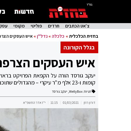
בס"ד
צ'אט הכתבים
חרדים
פוליטי
מקומי
עסקי
בחזית הכלכלית
»
כלכלה
»
נדל"ן
»
איש העסקים הצרפ
בגלל הקורונה
איש העסקים הצרפתי
קומות ו-23 אלף מ"ר עיקרי – מהגדולים שתוכננו באזור
תגיות:
WellyBox
,
יעקב גורסד
דורון רוזן
01/03/2021
11:15
י"ז אדר התשפ"א