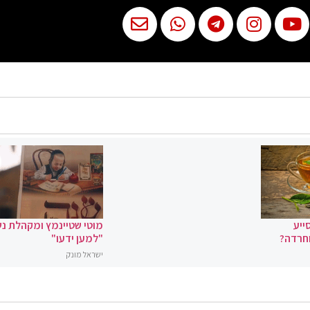
ייע
מוטי שטיינמץ ומקהלת נ
וחרדה?
"למען ידעו"
ישראל מונק