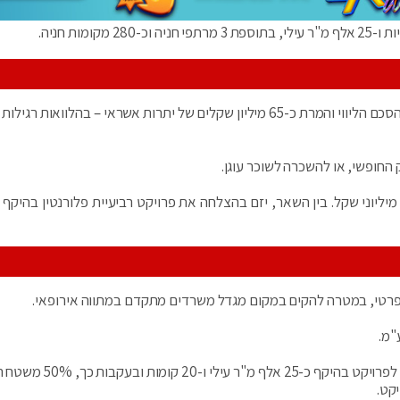
גורסד פנה לבנק המממן את הפרויקט, בבקשה לביטול הסכם הליווי והמרת כ-65 מיליון שקלים של יתרות אשראי – בהלוואות
החופשי, או להשכרה לשוכר עוגן.
 פרטי, במטרה להקים במקום מגדל משרדים מתקדם במתווה אירופאי.
"מ.
במאי 2018 אישרה הועדה המקומית ת"א, תב"ע חריגה לפרויקט בהיקף כ-25
קט.