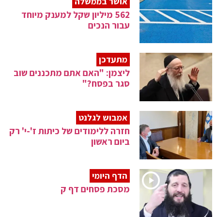
אושר בממשלה
562 מיליון שקל למענק מיוחד
עבור הנכים
מתעדכן
ליצמן: "האם אתם מתכננים שוב
סגר בפסח?"
אמבוש לגלנט
חזרה ללימודים של כיתות ז'-י' רק
ביום ראשון
הדף היומי
מסכת פסחים דף ק