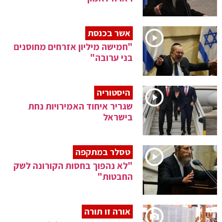
אשר בכנסת
"חמישה מיליון אזרחים מחוסנים
בני ערובה"
היסטוריה
שגריר איחוד האמירויות נחת
בישראל
טסלר במתקפה
"לא נהפוך בחסות הקורונה לשק
החבטות"
אורה זו תורה