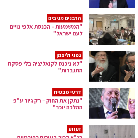
הרבנים מגיבים
"המשמעות – הכנסת אלפי גויים
לעם ישראל"
גפני וליצמן
"לא ניכנס לקואליציה בלי פסקת
התגברות"
דרעי מבטיח
"נתקן את החוק – רק גיור ע"פ
ההלכה יוכר"
זעזוע
בג"ץ הכיר בגיורים רפורמיים