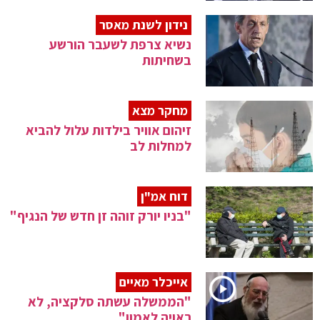
נידון לשנת מאסר
נשיא צרפת לשעבר הורשע
בשחיתות
מחקר מצא
זיהום אוויר בילדות עלול להביא
למחלות לב
דוח אמ"ן
"בניו יורק זוהה זן חדש של הנגיף"
אייכלר מאיים
"הממשלה עשתה סלקציה, לא
ראויה לאמון"