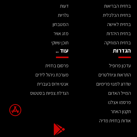
בחזית הבריאות
דעות
בחזית הכלכלית
גלריות
בחזית לאישה
המטבחון
בחזית היהדות
מזג אוויר
בחזית המוזיקה
תוכן שיווקי
הגדרות
עוד ..
עדכון פרופיל
פרסום בחזית
התראות וניוזלטרים
מערכת ניהול לידים
שדרוג למנוי פרימיום
אנטי וירוס בעברית
המייל האדום
הגדלת צפיות בסטטוס
פרסמו אצלנו
תקנון האתר
אודות בחזית מדיה