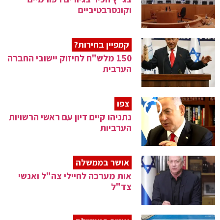
וקונסרבטיביים
קמפיין בחירות?
150 מלש"ח לחיזוק יישובי החברה
הערבית
צפו
נתניהו קיים דיון עם ראשי הרשויות
הערביות
אושר בממשלה
אות מערכה לחיילי צה"ל ואנשי
צד"ל