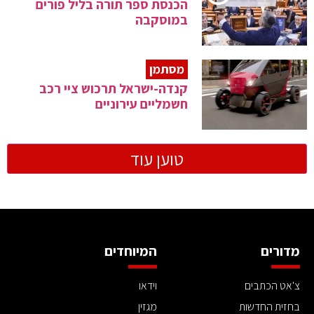
הכנסת ספר תורה בליל פורים
במוסקבה
מסתמן
קנדה-ישראל תרכוש ציי רכב
חשמליים עירוניים
טוען עוד
מדורים
המיוחדים
צ'אט הכתבים
וידאו
בחזית החדשות
מגזין