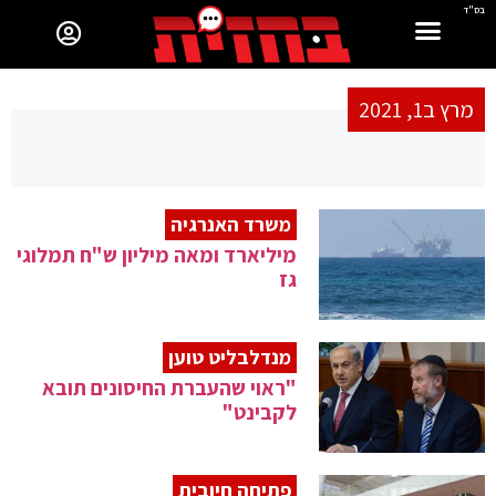
בס"ד
מרץ ב1, 2021
משרד האנרגיה
מיליארד ומאה מיליון ש"ח תמלוגי
גז
מנדלבליט טוען
"ראוי שהעברת החיסונים תובא
לקבינט"
פתיחה חיובית