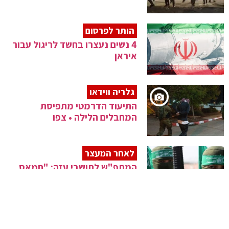
הותר לפרסום
4 נשים נעצרו בחשד לריגול עבור
איראן
גלריה ווידאו
התיעוד הדרמטי מתפיסת
המחבלים הלילה • צפו
לאחר המעצר
המתפ"ש לתושבי עזה: "חמאס
מוכר אתכם בזול"
הותר לפרסום
שב"כ עצר 2 סוכנים שריגלו בעבור