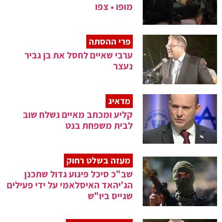
מופו • צפו
פרי ההסתה
ערבי שאיים לחסל את בן גביר
נעצר
מדאיג
קליע ומכתב מאיים נשלח שוב
לבית משפחת בנט
מעזה בשלט רחוק
שב"כ סיכל פיגוע גדול שתכנן
הג'יהאד האיסלאמי על ידי פעילים
שגייס ביו"ש