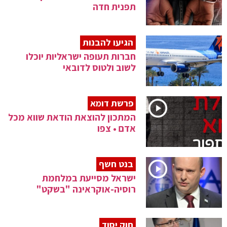
תפנית חדה
הגיעו להבנות
חברות תעופה ישראליות יוכלו
לשוב ולטוס לדובאי
פרשת דומא
המתכון להוצאת הודאת שווא מכל
אדם • צפו
בנט חשף
ישראל מסייעת במלחמת
רוסיה-אוקראינה "בשקט"
חוק יסוד