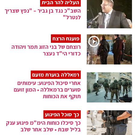
העליה להר הבית
השב"כ נגד בן גביר – "נפץ שצריך
לנטרל"
פוענח הרצח
רוצחם של בני הזוג תמר ויהודה
כדורי הי"ד נעצר
רמאללה בוערת מזעם
אחרי סיכול הפיגוע: עימותים
סוערים ברמאללה • המון זועם
תוקף את הכוחות
כך סוכל הפיגוע
כך סיכלו כוחות הימ"מ פיגוע ענק
בליל שבת • שלב אחר שלב