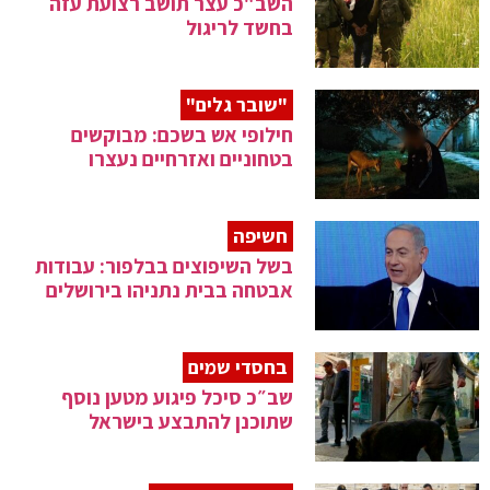
השב"כ עצר תושב רצועת עזה
בחשד לריגול
"שובר גלים"
חילופי אש בשכם: מבוקשים
בטחוניים ואזרחיים נעצרו
חשיפה
בשל השיפוצים בבלפור: עבודות
אבטחה בבית נתניהו בירושלים
בחסדי שמים
שב״כ סיכל פיגוע מטען נוסף
שתוכנן להתבצע בישראל