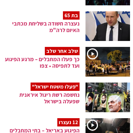
בת 65
נעצרה חשודה בשליחת מכתבי
האיום לרה"מ
שלב אחר שלב
כך פעלו המחבלים – מרגע הפיגוע
ועד לתפיסה • צפו
"פעלו משטח ישראל"
נחשפה רשת ריגול איראנית
שפעלה בישראל
12 נעצרו
הפיגוע באריאל – בתי המחבלים