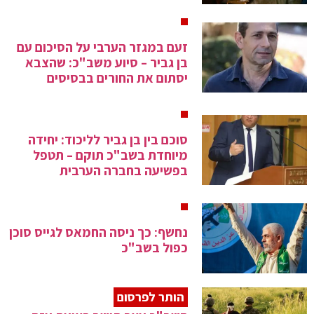
המדינה, כגון מטוסי נוסעים, שדות תעופה ונציגויות
ישראל
בעולם. אבטחת מידע ביטחוני ומדיני והגנת סייבר.
סיווג ביטחוני: השב"כ אחראי על קביעת סיווג ביטחוני
זעם במגזר הערבי על הסיכום עם
לתפקידים ולמשרות, ועל קביעת ההתאמה הביטחונית של
בן גביר – סיוע משב"כ: שהצבא
המיועדים לתפקיד או למשרה מסווגים, בשירות הציבורי
יסתום את החורים בבסיסים
ובגופים נוספים, בהתאם להחלטות הממשלה.
מטה השב"כ שוכן בצפון
תל אביב
.
סוכם בין בן גביר לליכוד: יחידה
מקור:
ויקיפדיה
מיוחדת בשב"כ תוקם – תטפל
בפשיעה בחברה הערבית
נחשף: כך ניסה החמאס לגייס סוכן
כפול בשב"כ
הותר לפרסום