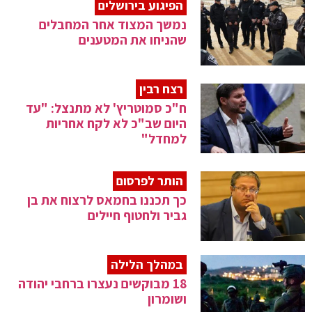
הפיגוע בירושלים
נמשך המצוד אחר המחבלים
שהניחו את המטענים
רצח רבין
ח"כ סמוטריץ' לא מתנצל: "עד
היום שב"כ לא לקח אחריות
למחדל"
הותר לפרסום
כך תכננו בחמאס לרצוח את בן
גביר ולחטוף חיילים
במהלך הלילה
18 מבוקשים נעצרו ברחבי יהודה
ושומרון