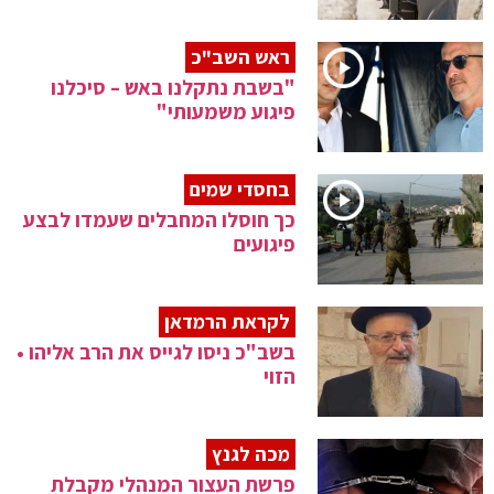
ראש השב"כ
"בשבת נתקלנו באש – סיכלנו
פיגוע משמעותי"
בחסדי שמים
כך חוסלו המחבלים שעמדו לבצע
פיגועים
לקראת הרמדאן
בשב"כ ניסו לגייס את הרב אליהו •
הזוי
מכה לגנץ
פרשת העצור המנהלי מקבלת