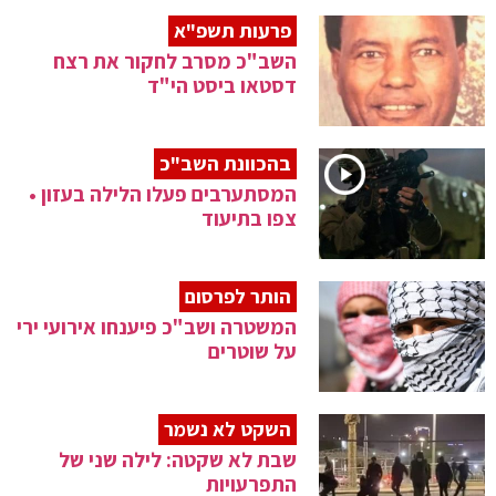
פרעות תשפ"א
השב"כ מסרב לחקור את רצח
דסטאו ביסט הי"ד
בהכוונת השב"כ
המסתערבים פעלו הלילה בעזון •
צפו בתיעוד
הותר לפרסום
המשטרה ושב"כ פיענחו אירועי ירי
על שוטרים
השקט לא נשמר
שבת לא שקטה: לילה שני של
התפרעויות