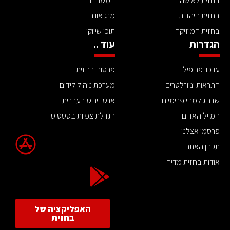
בחזית לאישה
המטבחון
בחזית היהדות
מזג אוויר
בחזית המוזיקה
תוכן שיווקי
הגדרות
עוד ..
עדכון פרופיל
פרסום בחזית
התראות וניוזלטרים
מערכת ניהול לידים
שדרוג למנוי פרימיום
אנטי וירוס בעברית
המייל האדום
הגדלת צפיות בסטטוס
פרסמו אצלנו
תקנון האתר
אודות בחזית מדיה
האפליקציה של
בחזית