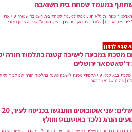
שתתף במעמד שמחת בית השואבה
האדמו"ר מגור שליט"א הגיע אמש למעמד שמחת בית השואבה שנערך ע"י ארגון "
" ליתומי החסידות | ללא הודעה מוקדמת ערך במקום הגרא"י שפירא מבחן פומבי
ָא טָבָא לְרַבָּנָן
ם מסכת במכינה לישיבה קטנה בתלמוד תורה יט
ד'סאטמאר ירושלים
 מסכת בבא קמא ע"י תלמידי מכינה לישיבה קטנה בתלמוד תורה יטב לב ד'סאט
ים | צילום: שלומי טריכטר
ירושלים: שני אוטובוסים התנגשו בכניסה לעיר, 20
עים הנהג נלכד באוטובוס וחולץ
בתאונת דרכים בכניסה לירושלים בין שני אוטובוסים נפצעו 20 בני אדם | המש