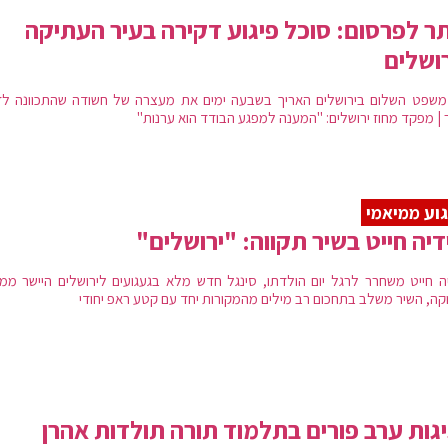
ר לפרסום: סוכל פיגוע דקירה בעיר העתיקה
ושלים
משפט השלום בירושלים האריך בשבעה ימים את מעצרה של חשודה שהתכוונה לד
 | מפקד מחוז ירושלים: "המענה למפגע הבודד הוא ערנות"
וע ממיאמי
דיה חייט בשיר תקווה: "ירושלים"
יה חייט משחרר לרגל יום הולדתו, סינגל חדש מלא בגעגועים לירושלים היישר ממי
קה, השיר משלב בתחכום רב מילים מהמקורות יחד עם קטע ראפ יחודי
גות ערב פורים בתלמוד תורה תולדות אהרן