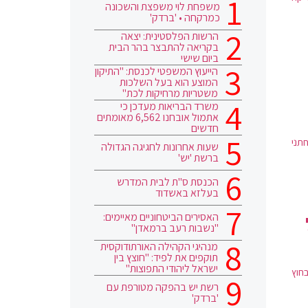
משפחת לוי משפצת והשכונה
כמרקחה • 'ברדק'
הרשות הפלסטינית: יצאה
בקריאה להתבצר בהר הבית
ביום שישי
הייעוץ המשפטי לכנסת: "התיקון
המוצע הוא בעל השלכות
משטריות מרחיקות לכת"
משרד הבריאות מעדכן כי
אתמול אובחנו 6,562 מאומתים
חדשים
חתני
שעות אחרונות לחגיגה הגדולה
ברשת 'יש'
הכנסת ס"ת לבית המדרש
בעלזא באשדוד
האסירים הביטחוניים מאיימים:
"נשבות רעב ברמאדן"
מנהיגי הקהילה האורתודוקסית
תוקפים את לפיד: "חוצץ בין
ישראל ליהודי התפוצות"
חוץ
רשת יש בהפקה מטורפת עם
'ברדק'