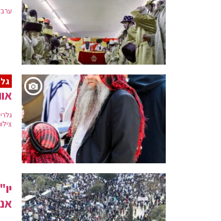
ערב 
גלר
אוו
גלרי
צילו
יו"
אנח