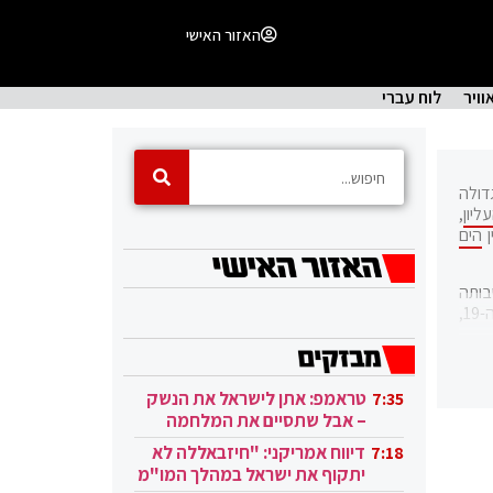
האזור האישי
וויר
לוח עברי
דולה
יון
,
ן
הים
בותה
הדתית עבור שלוש הדתות, היוותה העיר לאורך ההיסטוריה מוקד של מלחמות וסכסוכים, הנמשכים עד עצם היום הזה. מאז סוף המאה ה-19,
.
טראמפ: אתן לישראל את הנשק
7:35
וכלוסיית ישראל מתגוררת
– אבל שתסיים את המלחמה
בעזה
דיווח אמריקני: "חיזבאללה לא
7:18
יתקוף את ישראל במהלך המו"מ