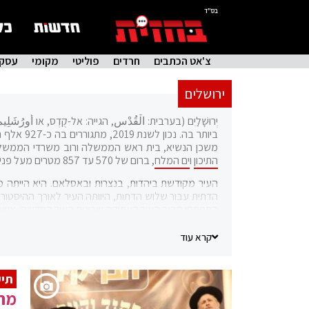
בס"ד
צ'אט הכתבים
חרדים
פוליטי
מקומי
עסקי
ירושלים
יְרוּשָׁלַיִם (בערבית: الْقُدْس, הגייה: אל-קֻדְס, או أُورُشَ
ביותר בה. נכון לשנת 2019, מתגוררים בה כ-927 אלף תושבים. בירושלים שוכנים מוסדות הממשל של ישראל:
משכן הנשיא, בית ראש הממשלה ורוב משרדי הממשלה. 
התיכון
ו
ים המלח
, ברום של 570 עד 857 מטרים מעל פני הים.
העיר מקודשת ביהדות, בנצרות ובאסלאם. היא הייתה מרכ
התפתחו סביב
העיר העתיקה
שכונות העיר החדשה, אשר משכנות בקרבן, 
בשנת 1981 הוכרזה העיר העתיקה של ירושלים אתר מורשת עולמית על ידי ארגון
קרא עוד
בירושלים).
תיע
מקור:
ויקיפדיה
מרן