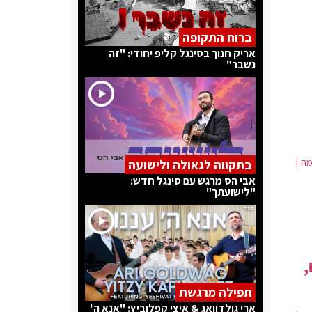
ברוח התקופה
אריק חנוך בסינגל קליפ יחודי: "זה
נשבר"
ה |
בתקווה לגאולה ולישועה
אבי הס מרגש עם סינגל חדש:
"לישועתך"
,
תפילה מרגשת
ארי גולדוואג & איצי קפלוביץ: "אנא ה'