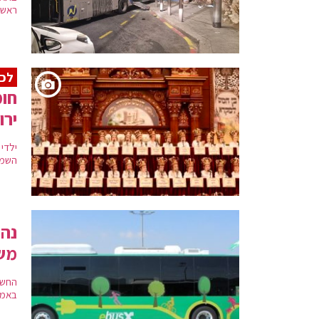
ראשו
לכב
חומ
ירו
ילדי
השמח
נהג
מש
החשו
באמצ