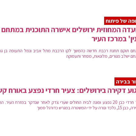
פה של פיתוח
עדה המחוזית ירושלים אישרה התוכנית במתחם
ין' במרכז העיר
ם תוקם תחנת רכבת חדשה כהמשך לקו הרכבת מתל אביב ונמל התעופה בן גוריו
ם ישלב מגורים, מלונאות, מסחר ותעסוקה
ר בבירה
וע דקירה בירושלים: צעיר חרדי נפצע באורח ק
בחור חרדי כבן 20 נפצע ופונה לבית החולים שערי צדק לאחר שנדקר במזרח העיר. ה
 ונורה על ידי המשטרה במגרש כדורגל סמוך