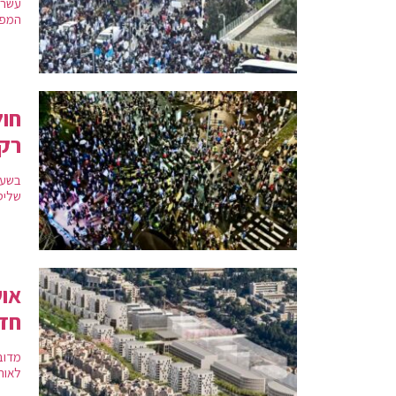
עשרו
המפגי
חול
רק 
בשעה
שליט
אוש
חדש
לאורך של כ-1,600 מטר, בין