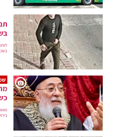
תם 
בשמ
לוחמ
בשכו
שמח
מרן
כשי
מאות
בירו