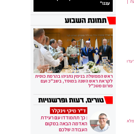
ה |
עננו"
עדו
צילום:
קובי גדעון / לע"מ
ראש הממשלה בנימין נתניהו בהרמת כוסית
לקראת ראש השנה במוסד, בשב"כ ועם
פורום מטכ"ל
ד"ר מיקי וינקלר
: כך תתמודדו עם רעידת
י מלא
האדמה הבאה במקום
העבודה שלכם