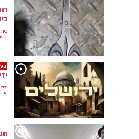
הות
ביר
בית 
שוטר
געג
ידי
ידיד
הרחו
חגי