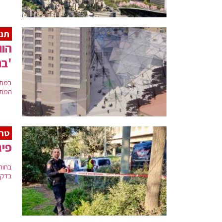
תנו
הוו
'בנ
במתח
המתח
טרו
פיג
בדקירה, כבן 15, נלכד