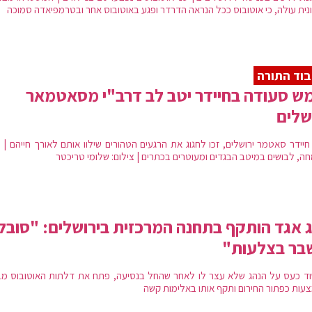
נית עולה, כי אוטובוס ככל הנראה הדרדר ופגע באוטובוס אחר ובטרמפיאדה סמוכה
וד התורה
ש סעודה בחיידר יטב לב דרב"י מסאטמאר
שלים
 חיידר סאטמר ירושלים, זכו לחגוג את הרגעים הטהורים שילוו אותם לאורך חייהם | 
ה, לבושים במיטב הבגדים ומעוטרים בכתרים | צילום: שלומי טריכטר
 אגד הותקף בתחנה המרכזית בירושלים: "סובל
בר בצלעות"
ד כעס על הנהג שלא עצר לו לאחר שהחל בנסיעה, פתח את דלתות האוטובוס מב
עות כפתור החירום ותקף אותו באלימות קשה