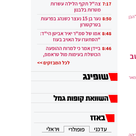
בקטאר"
צה"ל תקף הלילה עשרות
7:17
מטרות בלבנון
הבן
נער בן 15 נעצר כשנהג בפרעות
8:50
בטרקטורון
אמו של סמ"ר יאיר אביטן הי"ד:
8:48
"הסתערו על האויב בעוז
ובגבורה"
ביידן אמר כי למרות ההופעה
8:46
ב
הכושלת בעימות מול טראמפ,
הוא ממשיך
לכל המבזקים >>
מאר
עדכני
ויראלי
פופולרי
טרה: מבדיקה