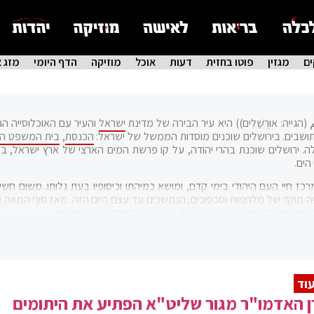
ם
מגזין
פוטו בחזית
דעות
אוכל
מוזיקה
הדף היומי
מזג א
لِيم (הגייה: אוּרֻשַׁלִים)) היא עיר הבירה של מדינת
ישראל
והעיר עם האוכלוסייה הג
הכנסת
,
בית המשפט העל
ירושלים שוכנת בהרי יהודה, על קו פרשת המים הארצי של ארץ ישראל, בי
ז חיי העם היהודי בימי קדם, ומושא כמיהתו וכיסופיו בעת גלותו. משום חשי
נכון למאה ה-21, את רובם המוחלט של תושביה.
אונסק"ו
, והיא נמצאת ברשימת האתרים הנמצאים בסיכון
ירושלים היא העיר הראשונה בגודל שטחה מבין ערי ישראל, והראשונה בגודל האוכלוסייה המתגוררת בה (10% מא
וד
 האדמו"ר מגור שליט"א הפתיע את היתומים