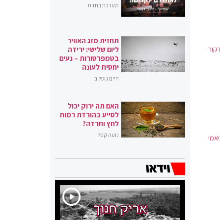
מערכת בחזית
תחזית מזג האוויר
קור
ליום שלישי: ירידה
בטמפרטורות – נעים
יחסית לעונה
חיים גוטליב
האם תה ירוק יכול
לסייע בהורדת רמות
לחץ וחרדה?
נועה קפלן
אמי