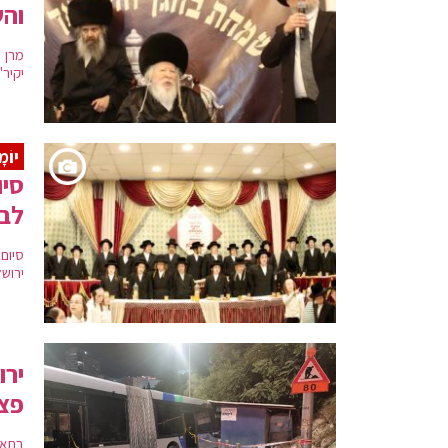
וה
מרן 
יקיר
יוֹמ
סיו
לב 
סיום
ירושל
פצו