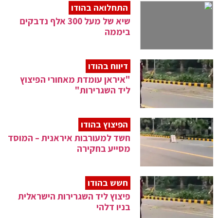
התחלואה בהודו
שיא של מעל 300 אלף נדבקים
ביממה
דיווח בהודו
"איראן עומדת מאחורי הפיצוץ
ליד השגרירות"
הפיצוץ בהודו
חשד למעורבות איראנית – המוסד
מסייע בחקירה
חשש בהודו
פיצוץ ליד השגרירות הישראלית
בניו דלהי