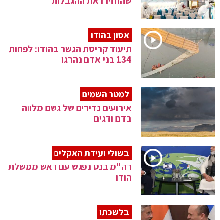
שהחזירו את ההגבלות
אסון בהודו
תיעוד קריסת הגשר בהודו: לפחות
134 בני אדם נהרגו
למטר השמים
אירועים נדירים של גשם מלווה
בדם ודגים
בשולי ועידת האקלים
רה"מ בנט נפגש עם ראש ממשלת
הודו
בלשכתו