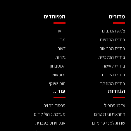
מדורים
המיוחדים
צ'אט הכתבים
וידאו
בחזית החדשות
מגזין
בחזית הבריאות
דעות
בחזית הכלכלית
גלריות
בחזית לאישה
המטבחון
בחזית היהדות
מזג אוויר
בחזית המוזיקה
תוכן שיווקי
הגדרות
עוד ..
עדכון פרופיל
פרסום בחזית
התראות וניוזלטרים
מערכת ניהול לידים
שדרוג למנוי פרימיום
אנטי וירוס בעברית