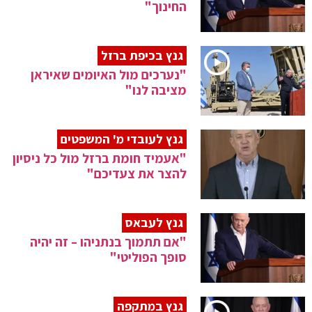
החינוך"
גנץ בכיפת ברזל
"נערכים מול האיומים שאיראן
מציבה לנו"
גנץ לעובדי מ' המשפטים
"אעמיד חומת ברזל מול כל ניסיון
להצר את צעדיכם"
גנץ לעבאס
"אם תתמוך בנתניהו – זה יהיה
סופך הפוליטי"
גנץ במתקפה