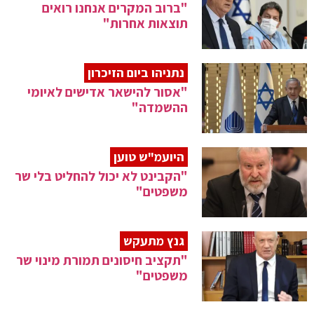
"ברוב המקרים אנחנו רואים
תוצאות אחרות"
נתניהו ביום הזיכרון
"אסור להישאר אדישים לאיומי
ההשמדה"
היועמ"ש טוען
"הקבינט לא יכול להחליט בלי שר
משפטים"
גנץ מתעקש
"תקציב חיסונים תמורת מינוי שר
משפטים"