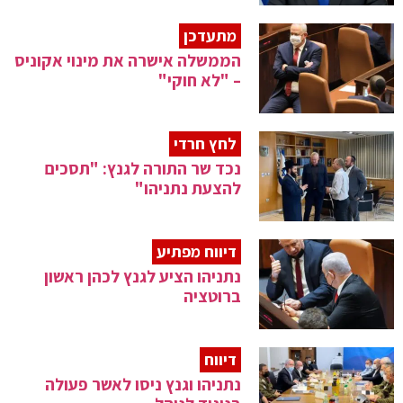
מתעדכן
הממשלה אישרה את מינוי אקוניס
– "לא חוקי"
לחץ חרדי
נכד שר התורה לגנץ: "תסכים
להצעת נתניהו"
דיווח מפתיע
נתניהו הציע לגנץ לכהן ראשון
ברוטציה
דיווח
נתניהו וגנץ ניסו לאשר פעולה