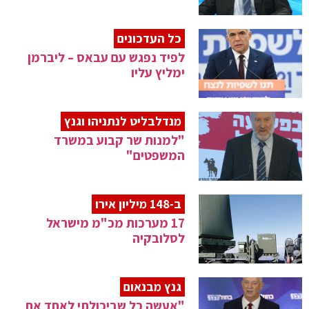
כל העדכונים
לפיד נפגש עם עבאס – ליברמן
ימליץ עליו
מנדלבליט לנתניהו וגנץ
"למנות שר קבוע במשרד
המשפטים"
ב-148 מיליון אירו
17 מערכות מכ"מ מישראל
לסלובקיה
גנץ מבנאום
"אעשה כל שביכולתי לאחד את