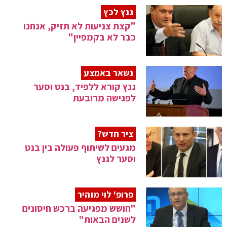
גנץ לכץ
"קצת צניעות לא תזיק, אנחנו
כבר לא בקמפיין"
נשאר באמצע
גנץ קורא ללפיד, בנט וסער
לפגישה מרובעת
ציר חדש?
מגעים לשיתוף פעולה בין בנט
וסער לגנץ
פרופ' לוי מזהיר
"חושש מפגיעה ברכש חיסונים
לשנים הבאות"