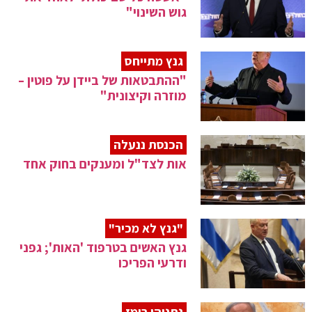
גוש השינוי"
גנץ מתייחס
"ההתבטאות של ביידן על פוטין –
מוזרה וקיצונית"
הכנסת ננעלה
אות לצד"ל ומענקים בחוק אחד
"גנץ לא מכיר"
גנץ האשים בטרפוד 'האות'; גפני
ודרעי הפריכו
נתניהו רומז