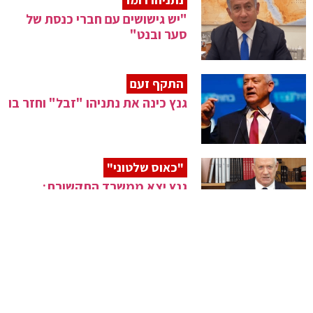
"יש גישושים עם חברי כנסת של
סער ובנט"
התקף זעם
גנץ כינה את נתניהו "זבל" וחזר בו
"כאוס שלטוני"
גנץ יצא ממשרד התקשורת;
סמכויות למנכ"ל
גנץ
"העובדה שלבנון מתפרקת – לא
סימן טוב"