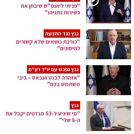
"פניתי ליועמ"ש שיבחן את
כשירות נתניהו"
גנץ נגד ההצעה
"כורכת נושאים שלא קשורים
לחיסונים"
גנץ נפגש עם יו"ר רע"מ
"אזהרה לבנט ועבאס – ביבי
משתמש בכם"
גנץ
"מי שיגיע ל-53 מנדטים יקבל את
ה-8 שלי"