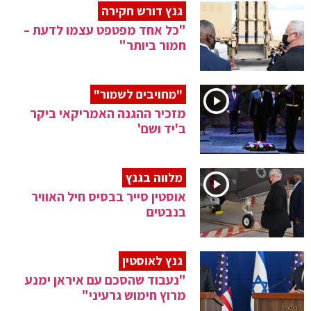
גנץ דורש חקירה
"כל אחד מפטפט עצמו לדעת –
חמור ביותר"
"מחויבים לשמור"
מזכיר ההגנה האמריקאי ביקר
ב'יד ושם'
מלווה בגנץ
אוסטין סייר בבסיס חיל האוויר
בנבטים
גנץ לאוסטין
"נעבוד שהסכם עם איראן ימנע
מרוץ חימוש גרעיני"