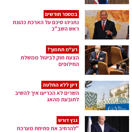
במספר חודשים
נתניהו סיכם על הארכת כהונת
ראש השב"כ
רע"מ תתמוך?
הצעת חוק לביטול ממשלת
החילופים
דיון ללא החלטה
השרים לא הכריעו איך להשיב
לתובעת מהאג
גנץ דורש
"להרחיב את פתיחת מערכת