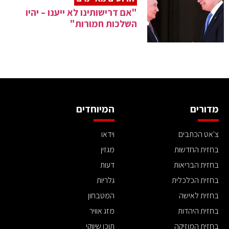
"אם דרישותינו לא ייענו – יהיו
השלכות חמורות"
מדורים
המיוחדים
צ'אט הכתבים
וידאו
בחזית החדשות
מגזין
בחזית הבריאות
דעות
בחזית הכלכלית
גלריות
בחזית לאישה
המטבחון
בחזית היהדות
מזג אוויר
בחזית המוזיקה
תוכן שיווקי