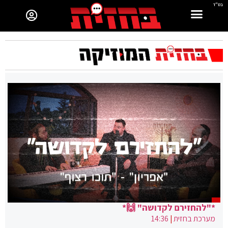
בס"ד
*"להחזירם לקדושה" 🙌*
מערכת בחזית
|
14:36