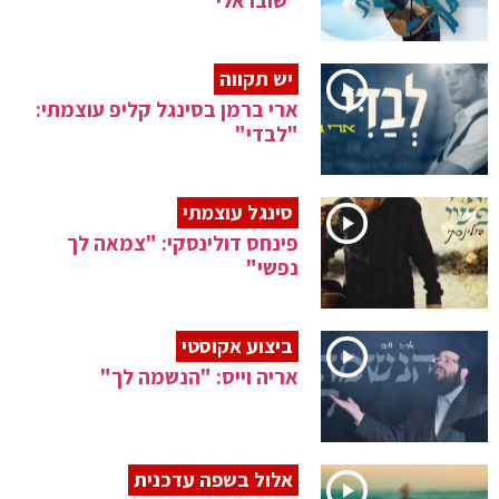
"שובו אלי"
יש תקווה
ארי ברמן בסינגל קליפ עוצמתי:
"לבדי"
סינגל עוצמתי
פינחס דולינסקי: "צמאה לך
נפשי"
ביצוע אקוסטי
אריה וייס: "הנשמה לך"
אלול בשפה עדכנית