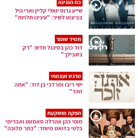
כח הנגינה
שייע גרוס יואלי קליין וארי היל
בביצוע לשיר: "עינינו תלויות"
תמיד שומר
דוד כהן בסינגל חדש: "רק
בשבילך"
מרגש ועצמתי
ישי ריבו ומרדכי בן דוד: "אתה
זוכר"
הפקה מושקעת
מוטי כהן אהרלה סאמעט ואברימי
בלטי בדואט מיוחד: "כתר מלוכה"