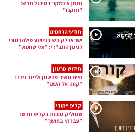
נחמן אדמקר בסינגל חדש:
"חזקנו"
חודש הרחמים
ישראלי'ק בש בביצוע פילהרמוני
לניגון החב"די: "ומי שחטא"
חידוש מרענן
חיים מאיר פליגמן ולייזר וידר:
"קווה אל השם"
קליפ ייחודי
שמוליק סוכות בקליפ חדש:
"עברתי בחושך"