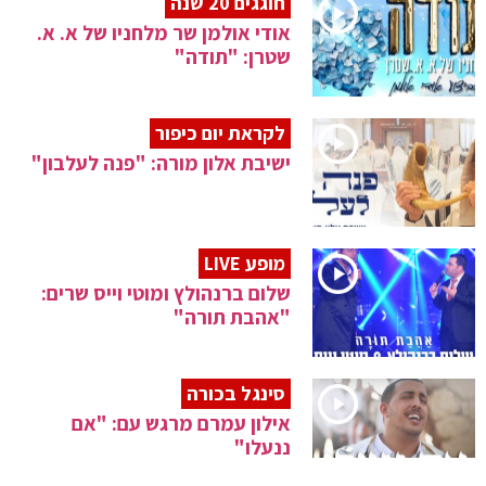
חוגגים 20 שנה
אודי אולמן שר מלחניו של א. א.
שטרן: "תודה"
לקראת יום כיפור
ישיבת אלון מורה: "פנה לעלבון"
מופע LIVE
שלום ברנהולץ ומוטי וייס שרים:
"אהבת תורה"
סינגל בכורה
אילון עמרם מרגש עם: "אם
ננעלו"