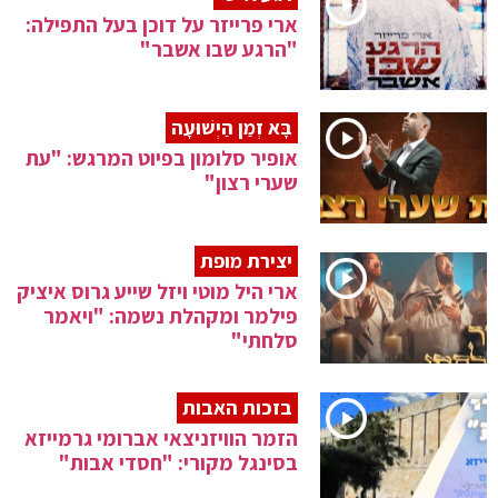
ארי פרייזר על דוכן בעל התפילה:
"הרגע שבו אשבר"
בָּא זְמַן הַיְשׁוּעָה
אופיר סלומון בפיוט המרגש: "עת
שערי רצון"
יצירת מופת
ארי היל מוטי ויזל שייע גרוס איציק
פילמר ומקהלת נשמה: "ויאמר
סלחתי"
בזכות האבות
הזמר הוויזניצאי אברומי גרמייזא
בסינגל מקורי: "חסדי אבות"