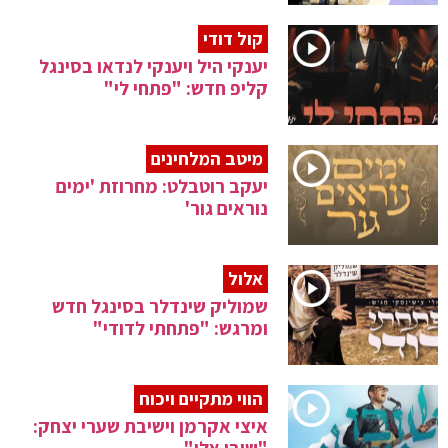
קול דודי
יענקי היל ויענקי לנדאו בסינגל
קליפ חדש: "פתחי לי"
מיטב המלחינים
יעקב רוטבלט: מחרוזת 'ימים
נוראים גור'
אלול
שמוליק שינדלר בסינגל חדש
ומרגש: "פתחתי לדודי"
הווי מתקיים ויכוח
איצי אקרמן וישיבת שערי יצחק: