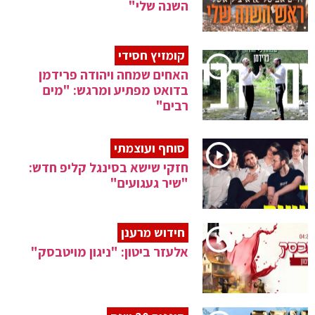
השנה שלי"
קומזיץ חסידי
האחים שמחה ויהודה פרידמן
בדואט מפתיע ומרגש: "מים
רבים"
סוחף ועוצמתי
חזקי שישא בסינגל קליפ חדש:
"שיר געגועים"
חידוש מרענן
אלעזר ביטון: "ניגון מויטבסק"