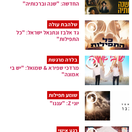
החדשה: "שנה וברכותיה"
שלהבת עולה
גד אלבז ונתנאל ישראל: "כל
התפילות"
בלדה מרגשת
מרדכי שפירא & שמואל: "יש בי
אמונה"
שומע תפילות
יוני Z: "עננו"
רגע אישי