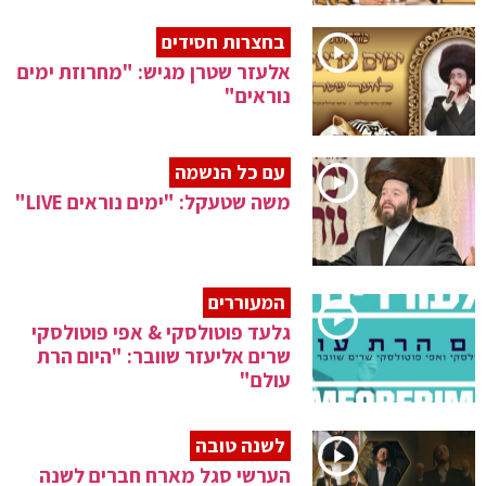
בחצרות חסידים
אלעזר שטרן מגיש: "מחרוזת ימים
נוראים"
עם כל הנשמה
משה שטעקל: "ימים נוראים LIVE"
המעוררים
גלעד פוטולסקי & אפי פוטולסקי
שרים אליעזר שוובר: "היום הרת
עולם"
לשנה טובה
הערשי סגל מארח חברים לשנה