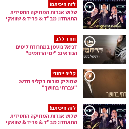
לזה חיכיתם!
שלוש אגדות המוזיקה החסידית
התאחדו: מב"ד & פריד & שוואקי
חודר ללב
דניאל גוטמן במחרוזת לימים
הנוראים: "ימי הרחמים"
קליפ ייחודי
שמוליק סוכות בקליפ חדש:
"עברתי בחושך"
לזה חיכיתם!
שלוש אגדות המוזיקה החסידית
התאחדו: מב"ד & פריד & שוואקי