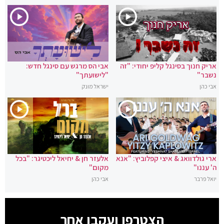
אריק חנוך בסינגל קליפ יחודי: "זה
אבי הס מרגש עם סינגל חדש:
נשבר"
"לישועתך"
אבי כהן
ישראל מונק
ארי גולדוואג & איצי קפלוביץ: "אנא
אלעזר חן & יחיאל ליכטיגר: "בכל
ה' עננו"
מקום"
יואל פרבר
אבי כהן
הצטרפו ועקבו אחר