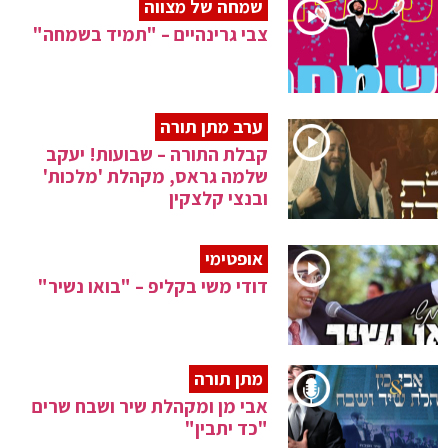
שמחה של מצווה
צבי גרינהיים – "תמיד בשמחה"
ערב מתן תורה
קבלת התורה – שבועות! יעקב
שלמה גראס, מקהלת 'מלכות'
ובנצי קלצקין
אופטימי
דודי משי בקליפ – "בואו נשיר"
מתן תורה
אבי מן ומקהלת שיר ושבח שרים
"כד יתבין"