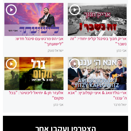
אריק חנוך בסינגל קליפ יחודי: "זה
אבי הס מרגש עם סינגל חדש:
נשבר"
"לישועתך"
אבי כהן
ישראל מונק
ארי גולדוואג & איצי קפלוביץ: "אנא
אלעזר חן & יחיאל ליכטיגר: "בכל
ה' עננו"
מקום"
יואל פרבר
אבי כהן
הצטרפו ועקבו אחר