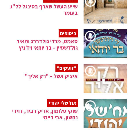
שייע העשל שארף בסינגל לל"ג
בעומר
כיסופים
סאמט, מנדי גולדברג ומאיר
גולדשטיין – בר יוחאי ויז'ניץ
"זועקים"
איציק אשל – "רק אליך"
אח'שלי יהודי
שוקי סלומון, אריק דביר, דוידי
נחשון, אבי ריימי