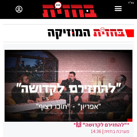
בס"ד
*"להחזירם לקדושה" 🙌*
מערכת בחזית
|
14:36