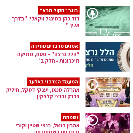
בוגר "הקול הבא"
דוד כהן בסינגל ווקאלי: "בדרך
אליך"
אמנים מדברים מוזיקה
"הלל נרצה" – פסח, מוזיקה
וזיכרונות • חלק ב'
המעמד המרכזי באלעד
אהרלה סמט, יענקי דסקל, חיליק
פרנק ובנצי קלצקין
ושמחת
אהרון רזאל, בנצי שטיין וקובי
גרינבוים בשמחת חג