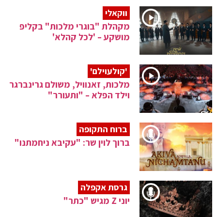
ווקאלי
מקהלת "בוגרי מלכות" בקליפ
מושקע – 'לכל קהלא'
'קולעוילם'
מלכות, זאנוויל, משולם גרינברגר
וילד הפלא – "ותעורר"
ברוח התקופה
ברוך לוין שר: "עקיבא ניחמתנו"
גרסת אקפלה
יוני Z מגיש "כתר"