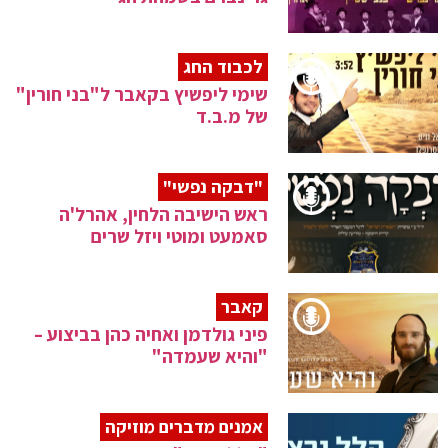
לכבוד החג
שימי ליפשיץ בקאבר ל"בני חורין"
של מ.ב.ד
"דבקה נפשי"
ראש הישיבה הלחין, אהרל'ה
סאמעט ומוטי ויזל שרים
קאבר
פיני גולדמן ואחיה כהן בביצוע –
"והיא שעמדה"
אמנים מדברים מוזיקה