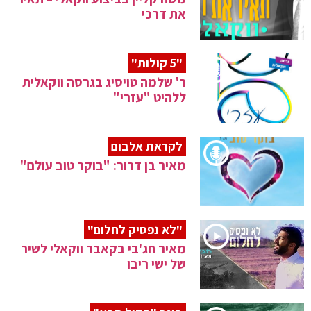
את דרכי
"5 קולות"
ר' שלמה טויסיג בגרסה ווקאלית
ללהיט "עזרי"
לקראת אלבום
מאיר בן דרור: "בוקר טוב עולם"
"לא נפסיק לחלום"
מאיר חג'בי בקאבר ווקאלי לשיר
של ישי ריבו