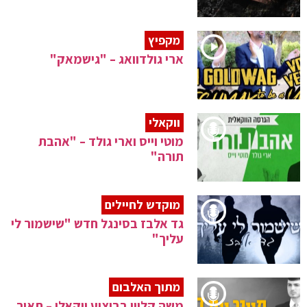
מקפיץ
ארי גולדוואג – "גישמאק"
ווקאלי
מוטי וייס וארי גולד – "אהבת
תורה"
מוקדש לחיילים
גד אלבז בסינגל חדש "שישמור לי
עליך"
מתוך האלבום
משה קליין בביצוע ווקאלי – תאיר