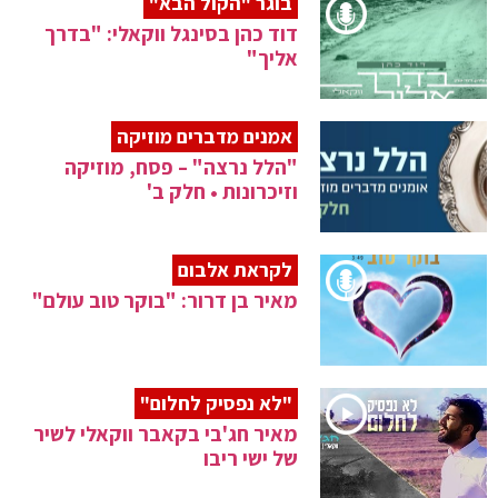
בוגר "הקול הבא"
דוד כהן בסינגל ווקאלי: "בדרך
אליך"
אמנים מדברים מוזיקה
"הלל נרצה" – פסח, מוזיקה
וזיכרונות • חלק ב'
לקראת אלבום
מאיר בן דרור: "בוקר טוב עולם"
"לא נפסיק לחלום"
מאיר חג'בי בקאבר ווקאלי לשיר
של ישי ריבו