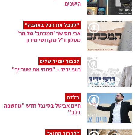
הישנים
"לקבל את הכל באהבה"
אבי הס שר 'המכתב' של הר'
מטלון ז"ל מקדושי מירון
לכבוד יום ירושלים
רועי ידיד – "פתחי את שערייך"
בלדה
חיים אביטל בסינגל חדש "מחשבה
בלב"
"לכבוד התנא"