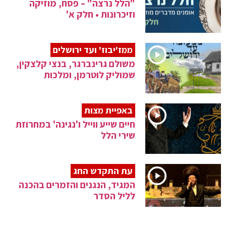
"הלל נרצה" – פסח, מוזיקה
וזיכרונות • חלק א'
ממז'יבוז' ועד ירושלים
משולם גרינברגר, בנצי קלצקין,
שמוליק לוטרמן, ומלכות
באפיית מצות
חיים שייע ווייל ו'נגינה' במחרוזת
שירי הלל
עת התקדש החג
המגיד, הנגנים והזמרים בהכנה
לליל הסדר