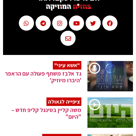
"אשא עיני"
גד אלבז משתף פעולה עם הראפר
'היברו מיוזיק'
ציפייה לגאולה
משה קליין בסינגל קליפ חדש –
"היום"