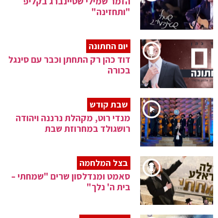
הזמר שמילי שטיינברג בקליפ
"ותחזינה"
יום החתונה
דוד כהן רק התחתן וכבר עם סינגל
בכורה
שבת קודש
מנדי רוט, מקהלת נרננה ויהודה
רושגולד במחרוזת שבת
בצל המלחמה
סאמט ומנדלסון שרים "שמחתי –
בית ה' נלך"