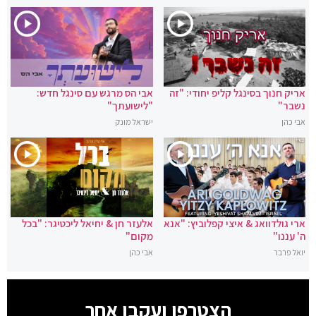
אריק חנוך בסינגל קליפ יחודי: "זה
אבי הס מרגש עם סינגל חדש:
נשבר"
"לישועתך"
אבי כהן
ישראל מונק
ארי גולדוואג & איצי קפלוביץ: "אנא
אלעזר חן & יחיאל ליכטיגר: "בכל
ה' עננו"
מקום"
יואל פרבר
אבי כהן
הצטרפו ועקבו אחר