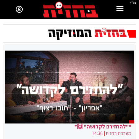
בס"ד
*"להחזירם לקדושה" 🙌*
מערכת בחזית
|
14:36