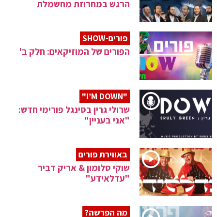
הרגש במחרוזת מחשמלת
פורים-SHOW
הפורים של המוזיקאים: חלק ב'
"I’M DOWN"
שרולי גרין בסינגל פורימי חדש:
"אני בעניין"
באווירת פורים
שוקי סלומון & אריק דביר
"עדלאידע"
מה הפרשה?