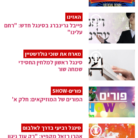
האזינו
פייבל גרינברג בסינגל חדש: "רחם
עלינו"
מארח את שוכי גולדשטיין
סינגל ראשון למלחין החסידי
שמחה שור
פורים-SHOW
הפורים של המוזיקאים: חלק א'
סינגל רביעי בדרך לאלבום
אהרן רזאל מקפיץ: "רק עוד ניגון