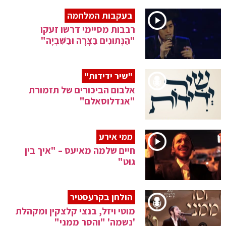
בעקבות המלחמה
רבבות מסיימי דרשו זעקו
"הַנְּתוּנִים בַּצָּרָה וּבַשִּׁבְיָה"
"שיר ידידות"
אלבום הביכורים של תזמורת
"אנדלוסאלם"
ממי אירע
חיים שלמה מאיעס – "איך בין
גוט"
הולחן בקרעסטיר
מוטי ויזל, בנצי קלצקין ומקהלת
'נשמה' "והסר ממני"