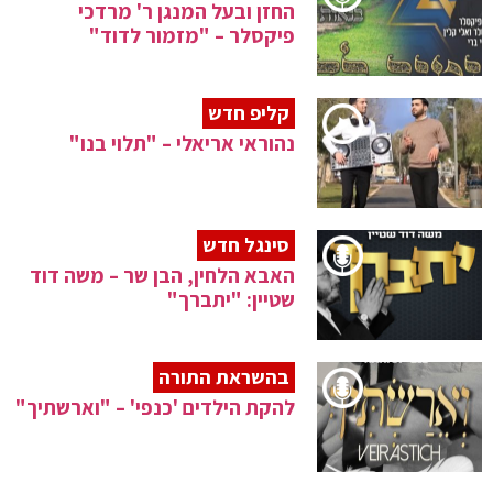
החזן ובעל המנגן ר' מרדכי
פיקסלר – "מזמור לדוד"
קליפ חדש
נהוראי אריאלי – "תלוי בנו"
סינגל חדש
האבא הלחין, הבן שר – משה דוד
שטיין: "יתברך"
בהשראת התורה
להקת הילדים 'כנפי' – "וארשתיך"