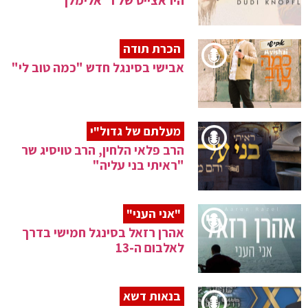
היראצייט של ר' אלימלך
הכרת תודה
אבישי בסינגל חדש "כמה טוב לי"
מעלתם של גדול"י
הרב פלאי הלחין, הרב טויסיג שר
"ראיתי בני עליה"
"אני העני"
אהרן רזאל בסינגל חמישי בדרך
לאלבום ה-13
בנאות דשא