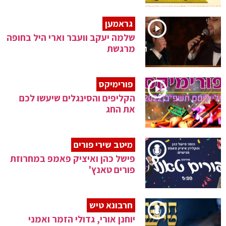
גראמען
שלמה יעקב וועבר וארי היל בחופה
מרגשת
פורימיקס
הקליפים והסינגלים שיעשו לכם
את החג
מיטב שירי פורים
פישל כהן ואיציק פאמפ במחרוזת
פורים טאנץ'
חרבונא טיש
יוחנן אורי, גדולי הזמר ואמני