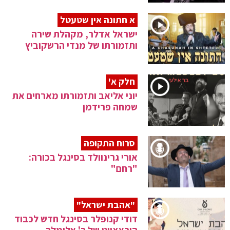
א חתונה אין שטעטל
ישראל אדלר, מקהלת שירה
ותזמורתו של מנדי הרשקוביץ
חלק א'
יוני אליאב ותזמורתו מארחים את
שמחה פרידמן
סרוח התקופה
אורי גרינוולד בסינגל בכורה:
"רחם"
"אהבת ישראל"
דודי קנופלר בסינגל חדש לכבוד