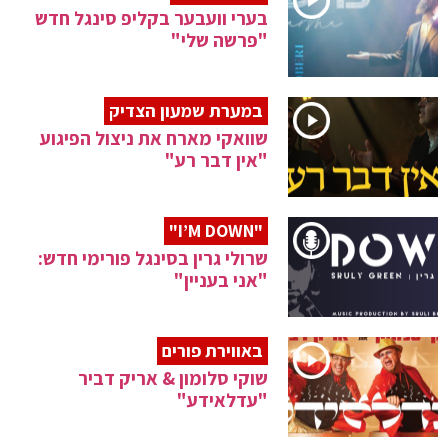
בערי וועבער בקליפ סינגל חדש
"פרשה שלי"
במערת שמעון הצדיק
שוואקי מארח את ניצול הפיגוע
"אין דבר רע"
"I’M DOWN"
שרולי גרין בסינגל פורימי חדש:
"אני בעניין"
באווירת פורים
שוקי סלומון & אריק דביר
"עדלאידע"