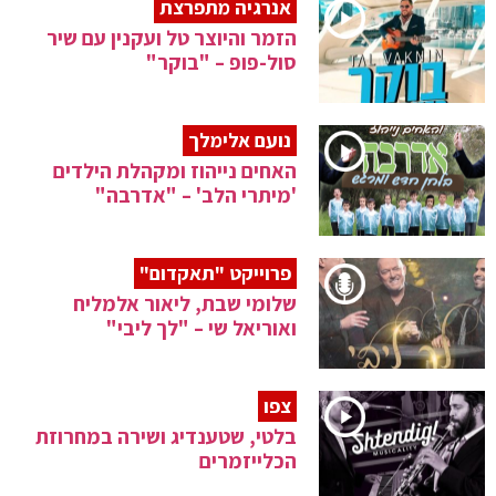
אנרגיה מתפרצת
הזמר והיוצר טל ועקנין עם שיר
סול-פופ – "בוקר"
נועם אלימלך
האחים נייהוז ומקהלת הילדים
'מיתרי הלב' – "אדרבה"
פרוייקט "תאקדום"
שלומי שבת, ליאור אלמליח
ואוריאל שי – "לך ליבי"
צפו
בלטי, שטענדיג ושירה במחרוזת
הכלייזמרים