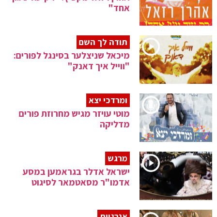
אחד"
תודה לך השם
מיכאל שניצלער בסינגל לפורים:
"ווייל איך דאנק"
ומרדכי יצא
מוטי עויזר מגיש מחרוזת פורים
מדליקה
מרגש
ישראל אדלר בגראמען במסע
אדמו"ר מסאטמאר לסיגוט
אנרגיות