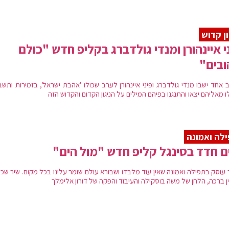
ון קדוש
י איינהורן ומנדי גולדברג בקליפ חדש "כולם
בים"
 אחד ישבו מנדי גולדברג ופיני איינהורן לערב שכולו 'אהבת ישראל', בזמירות ותש
ו מאליהם יצאו והתנגנו בפיהם המילים על הניגון הקדום והקדוש הזה
לה ואמונה
ם חדד בסינגל קליפ חדש "מול הים"
 עוסק בתפילה ואמונה שאין עוד מלבדו ושבורא עולם שומר עלינו בכל מקום. שיר שכ
ן ברכה, הלחן של משה בוסקילה והעיבוד והפקה של דורון אלימלך