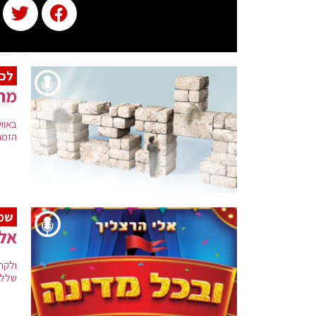
לכב
מרד
באווי
הזמר
שמח
אלי
ולקר
שללא