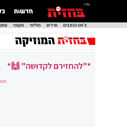
בס"ד
צ'אט הכתבים
חרדים
פוליטי
מקומי
עסקי
*"להחזירם לקדושה" 🙌*
מערכ