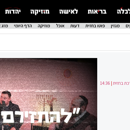
ם
מגזין
פוטו בחזית
דעות
אוכל
מוזיקה
הדף היומי
מזג א
ת בחזית
|
14:36