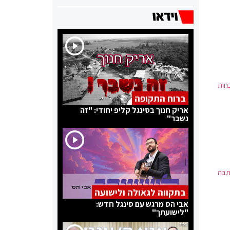
בחות
ברוח התקופה
אריק חנוך בסינגל קליפ יחודי: "זה
נשבר"
תבה
בתקווה לגאולה ולישועה
אבי הס מרגש עם סינגל חדש:
"לישועתך"