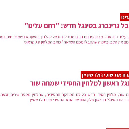
ינו
בל גרינברג בסינגל חדש: "רחם עלינו"
עלינו הוא אחד מבין הניגונים רבים שהיו לי הזכייה להלחין בסייעתא דשמיא. תיהנו מ
ם את הלב ובתקוה שתקבלו ממנו השראה" כותב המלחין ס.י. קראוס
ח את שוכי גולדשטיין
גל ראשון למלחין החסידי שמחה שור
 שור, מלחין חסידי חדש בעולם המוזיקה החסידית, שהלחין מספר שירים, וכעת 
 את הסינגל הראשון שלו, אותו שר הזמר החסידי שוכי גולדשטיין