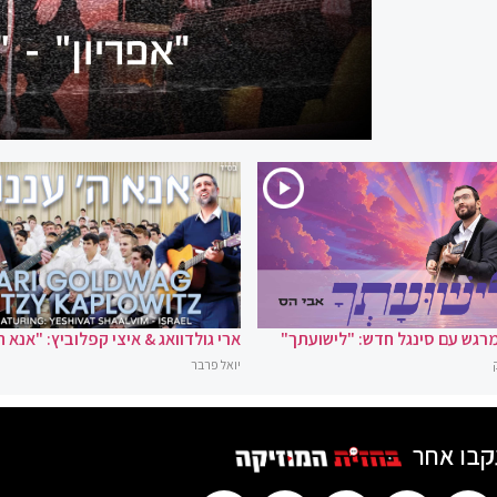
רגש עם סינגל חדש: "לישועתך"
ארי גולדוואג & איצי קפלוביץ: "אנא ה
יואל פרבר
קבו אחר