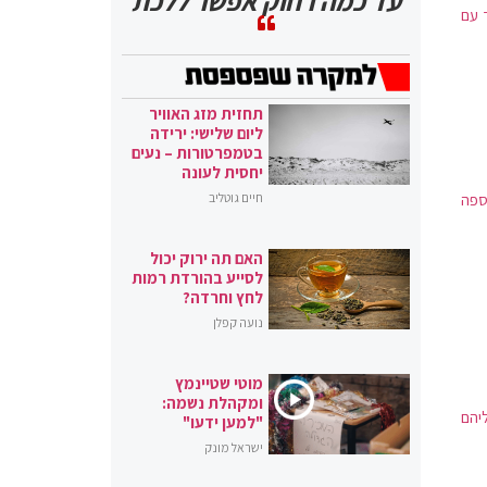
עד כמה רחוק אפשר ללכת
 עם
תחזית מזג האוויר
ליום שלישי: ירידה
בטמפרטורות – נעים
יחסית לעונה
ספה
חיים גוטליב
האם תה ירוק יכול
לסייע בהורדת רמות
לחץ וחרדה?
נועה קפלן
מוטי שטיינמץ
ומקהלת נשמה:
ליהם
"למען ידעו"
ישראל מונק