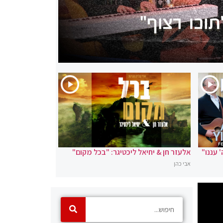
' עננו"
אלעזר חן & יחיאל ליכטיגר: "בכל מקום"
אבי כהן