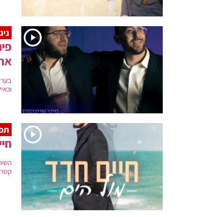
ניג
פינ
אהו
בערב
וכאיל
תפי
חיי
השיר
קטרי