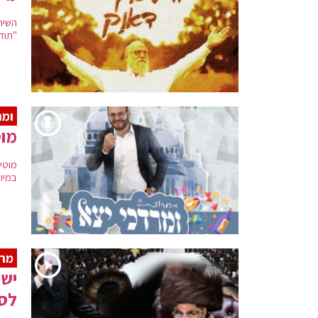
השיר
"תוד
ומר
מוט
מוטי
במיו
מר
יש
לסי