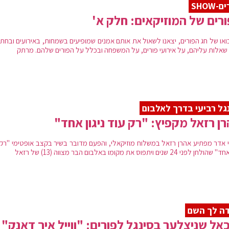
-SHOW
רים של המוזיקאים: חלק א'
ואו של חג הפורים, יצאנו לשאול את אותם אמנים שמופיעים בשמחות, באירועים ובחתו
שאלות עליהם, על אירועי פורים, על המשפחה ובכלל על הפורים שלהם. מרתק
גל רביעי בדרך לאלבום
ן רזאל מקפיץ: "רק עוד ניגון אחד"
 אדר מפתיע אהרן רזאל במשלוח מוזיקאלי, והפעם מדובר בשיר בקצב אופטימי "רק 
חן לפני 24 שנים ויתפוס את מקומו באלבום הבר מצווה (13) של רזאל
ה לך השם
אל שניצלער בסינגל לפורים: "ווייל איך דאנק"