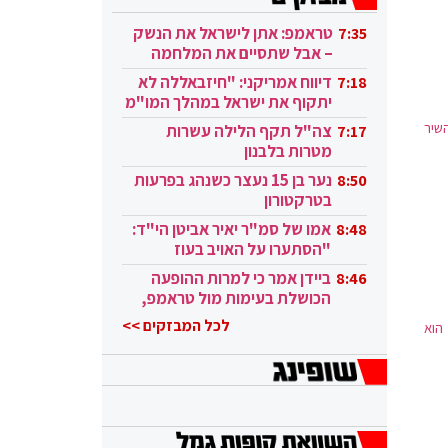
טראמפ: אתן לישראל את הנשק
7:35
– אבל שתסיים את המלחמה
בעזה
דיווח אמריקני: "חיזבאללה לא
7:18
יתקוף את ישראל במהלך המו"מ
בקטאר"
השיר
צה"ל תקף הלילה עשרות
7:17
מטרות בלבנון
נער בן 15 נעצר כשנהג בפרעות
8:50
בטרקטורון
אמו של סמ"ר יאיר אביטן הי"ד:
8:48
"הסתערו על האויב בעוז
ובגבורה"
ביידן אמר כי למרות ההופעה
8:46
הכושלת בעימות מול טראמפ,
הוא ממשיך
לכל המבזקים >>
הוא