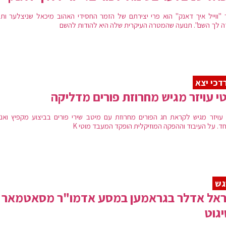
 "ווייל איך דאנק" הוא פרי יצירתם של הזמר החסידי האהוב מיכאל שניצלער ותנ
ה לך השם". תנועה שהמטרה העיקרית שלה היא להודות להשם
דכי יצא
י עויזר מגיש מחרוזת פורים מדליקה
 עויזר מגיש לקראת חג הפורים מחרוזת עם מיטב שירי פורים בביצוע מקפיץ ואנר
חד. על העיבוד וההפקה המוזיקלית הופקד המעבד מוטי K
גש
ראל אדלר בגראמען במסע אדמו"ר מסאטמאר
גוט