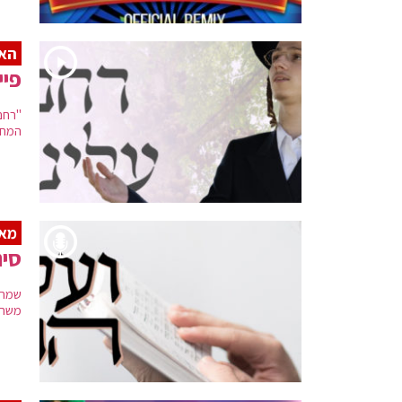
האז
פיי
"רחם 
המחמ
מאר
סינ
שמחה
משחרר