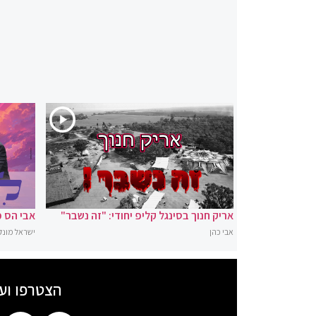
אריק חנוך בסינגל קליפ יחודי: "זה נשבר"
אבי הס מ
אבי כהן
ישראל מונק
הצטרפו וע