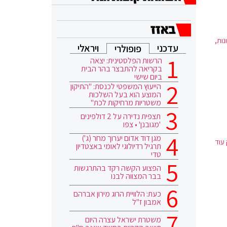
נות,
עדכני
ויראלי
פופולרי
הרשות הפלסטינית: יצאה
בקריאה להתבצר בהר הבית
ביום שישי
הייעוץ המשפטי לכנסת: "התיקון
המוצע הוא בעל השלכות
משטריות מרחיקות לכת"
תצפית נדירה על 2 דולפינים
'מגובנן' • צפו
מגן דוד אדום יערוך מחר (ג')
עוד
תרגיל רדיולוגי לאומי באצטדיון
טדי
הפצוע הקשה רקד בהתרגשות
בבר המצווה לבנו
כעת: הלוויית הרוג מירון אברהם
אמבון ז"ל
משטרת ישראל עצרה היום