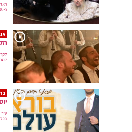
האדמ
כ-700 חסידים שתרמו לבניית בית המדרש. את המסע ליווה הגראמער ישראל אדלר
אנר
הלה
לקרא
למחר
בדר
יוס
שיר 
בכלל 