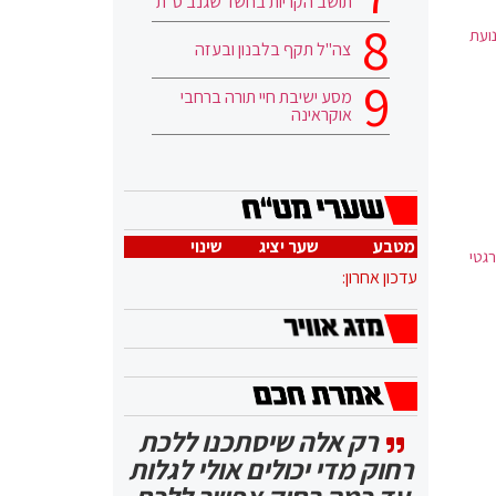
תושב הקריות בחשד שגנב ס"ת
ועת
צה"ל תקף בלבנון ובעזה
מסע ישיבת חיי תורה ברחבי
אוקראינה
מטבע
שער יציג
שינוי
גטי
עדכון אחרון:
רק אלה שיסתכנו ללכת
רחוק מדי יכולים אולי לגלות