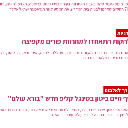
ו"ר מסאטמר שהה בשבת האחרונה בעיר אבותיו סיגוט ברומניה, האדמו"ר נסע יחד
גיות
קות התאחדו למחרוזת פורים מקפיצה
ת חג הפורים חברו הלהקות מזמור שיר, אהללה, להבה, שיר חדש, לב טהור, ונכ
וזת פורימית מלאה באנרגיות
ך לאלבום
ף חיים ביטון בסינגל קליפ חדש "בורא עולם"
האנרגטי וסוחף שיצר לו רמי לב, מתאר לנו את חסדי הבורא עבורו, שאינם מובנים מא
.תוך כדי הכרת תודה לבורא עולם. עיהוד: דניאל חן