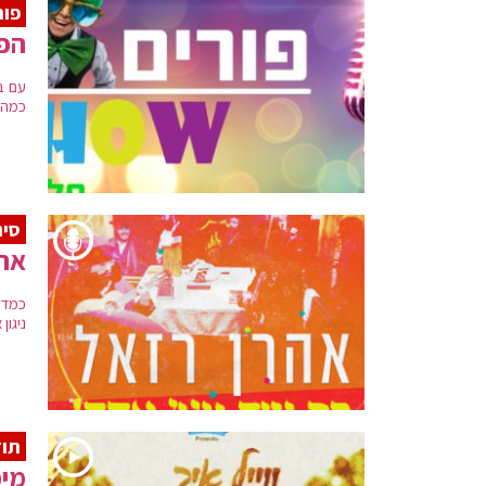
פורים
הפו
עם ב
כמה 
סינ
אהר
כמדי
ניגון אחד" שהול
תוד
מיכ