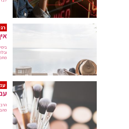
רגע
איך
בימי
ובלת
מתמו
עמד
עם 
מהבחי