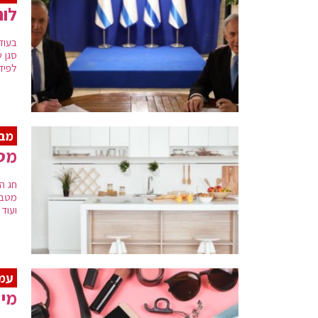
לוח
בעוד
סגן 
לפיד 
מבי
מטב
חג ה
מטבח
ועוד 
עמד
מי 