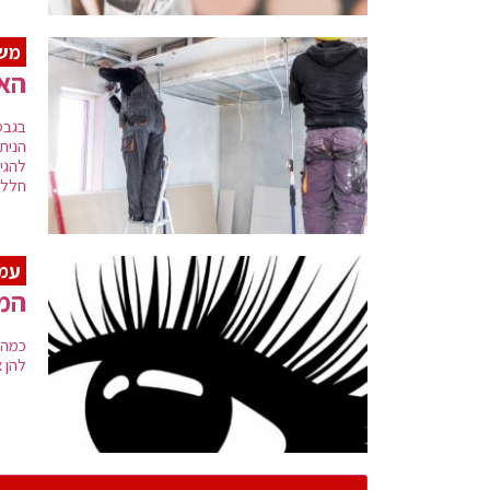
משפ
האם
בגבס
חללי
עמד
המד
כמה ש
להן 