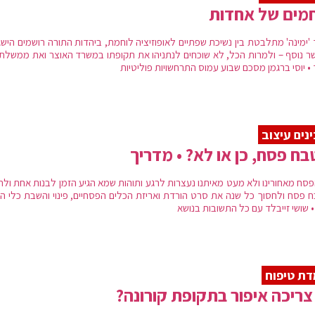
מים של אחדות
 'ימינה' מתלבטת בין נשיכת שפתיים לאופוזיציה לוחמת, ביהדות התורה רושמים היש
שר נוסף – ולמרות הכל, לא שוכחים לנתניהו את תקופתו במשרד האוצר ואת ממשלתו
• יוסי ברגמן מסכם שבוע עמוס התרחשויות פוליטיות
נים עיצוב
ח פסח, כן או לא? • מדריך
פסח מאחורינו ולא מעט מאיתנו נעצרות לרגע ותוהות שמא הגיע הזמן לבנות אחת ולת
 פסח ולחסוך כל שנה את סרט הורדת ואריזת הכלים הפסחיים, פינוי והשבת כלי ה
• שושי זייבלד עם כל התשובות בנושא
ת טיפוח
צריכה איפור בתקופת קורונה?