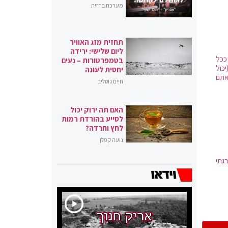
מערכת בחזית
תחזית מזג האוויר
ליום שלישי: ירידה
ככל
בטמפרטורות – נעים
ום ההכרחי שזה לפחות 25 ס"מ (יכול
יחסית לעונה
 אתם
חיים גוטליב
האם תה ירוק יכול
לסייע בהורדת רמות
לחץ וחרדה?
נועה קפלן
רגתי