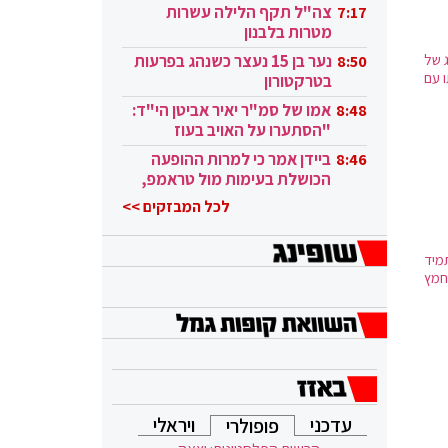
בקטאר"
צה"ל תקף הלילה עשרות
7:17
מטרות בלבנון
ג של
נער בן 15 נעצר כשנהג בפרעות
8:50
 עם
בטרקטורון
אמו של סמ"ר יאיר אביטן הי"ד:
8:48
"הסתערו על האויב בעוז
ובגבורה"
ביידן אמר כי למרות ההופעה
8:46
הכושלת בעימות מול טראמפ,
הוא ממשיך
לכל המבזקים >>
מיד
חמץ
עדכני
ויראלי
פופולרי