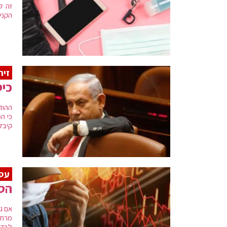
זה ל
הקניו
זיר
כיס
ההוד
כי ה
קיבלו
עסק
הסי
מרחפ
לבדי