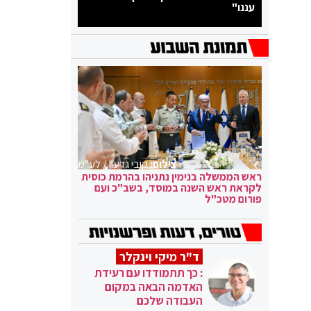
עננו"
צילום:
קובי גדעון / לע"מ
ראש הממשלה בנימין נתניהו בהרמת כוסית
לקראת ראש השנה במוסד, בשב"כ ועם
פורום מטכ"ל
ד"ר מיקי וינקלר
: כך תתמודדו עם רעידת
האדמה הבאה במקום
העבודה שלכם