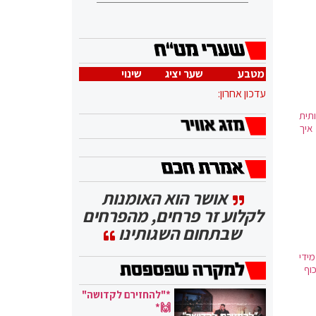
מטבע
שער יציג
שינוי
עדכון אחרון:
ותית
איך
אושר הוא האומנות
לקלוע זר פרחים, מהפרחים
שבתחום השגותינו
תר מידי
וף
*"להחזירם לקדושה"
🙌*