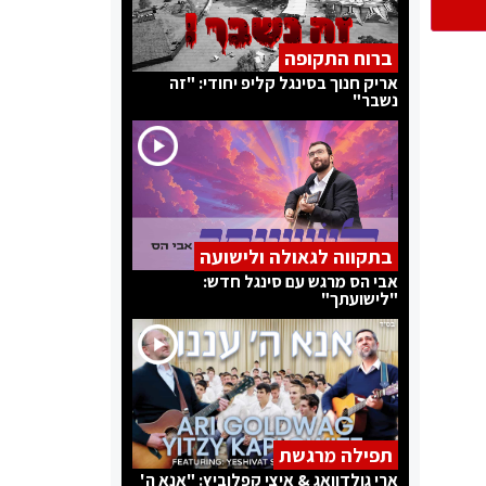
ברוח התקופה
אריק חנוך בסינגל קליפ יחודי: "זה
נשבר"
בתקווה לגאולה ולישועה
אבי הס מרגש עם סינגל חדש:
"לישועתך"
תפילה מרגשת
ארי גולדוואג & איצי קפלוביץ: "אנא ה'