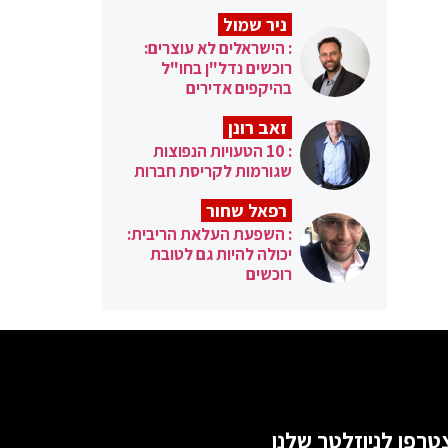
ניר שמול
: הישראלים לא עוצרים:
רוכשים נדל"ן בחו"ל
בהיקפים אדירים
זאב רונן
: 10 הטעויות הנפוצות
שגורמות לקריסת חברות
רפאל שחור
: השפעת העלאת הריבית:
יכולה להיות גם לטובת
רוכשים
טרפו לניוזלטר שלנו