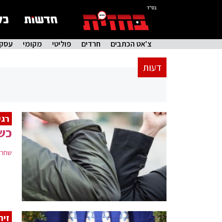
בס"ד
צ'אט הכתבים
חרדים
פוליטי
מקומי
עסקי
דעות
רגע
כש
שחרור
זיר