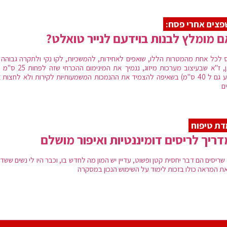
צים אחרי פסח:
 מומלץ לבנות בוידעם לנייר טואלט?
 לכל אחת מהמטרות הללו, שואפים לאחידות, להמשכיות, לקו נקי ולתקרה גבוהה 
הניתן, ז"א שבעיצוב מערכות מיזוג, ננמיך את המינימ
להגיע גם ל 40 ס"מ) בשאיפה להצמיד את ההנמכות המשמעותיות לקירות ולא לחצות
ם
ת טיפוח
ריך לריסים דומיננטיות ואיפור מושלם
ריסים הם דבר יחסית קטן ופשוט, עדיין יש המון מה לחדש בו, וכבר היו לי נשים ששד
את המראה כולו בזכות לימוד על השימוש הנכון במסקרה