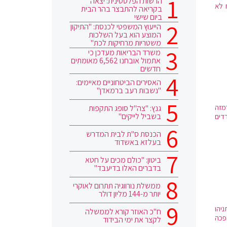
הרשות הפלסטינית: יצאה
 לא
בקריאה להתבצר בהר הבית
ביום שישי
הייעוץ המשפטי לכנסת: "התיקון
המוצע הוא בעל השלכות
משטריות מרחיקות לכת"
משרד הבריאות מעדכן כי
אתמול אובחנו 6,562 מאומתים
חדשים
האסירים הביטחוניים מאיימים:
"נשבות רעב ברמאדן"
מזה
גנץ: "צה"ל סופג התקפות
בשביל לייקים"
דים
הכנסת ס"ת לבית המדרש
בעלזא באשדוד
ביטון: "כולם מכים על חטא
בדברים האלו בדיעבד"
ממשלת נורווגיה תתרום לאוקרי
יותר מ-144 מליון דולר
ים של נתניהו
ח"כ האוזר קורא לממשלה
פכה
לקצר את ימי הבידוד