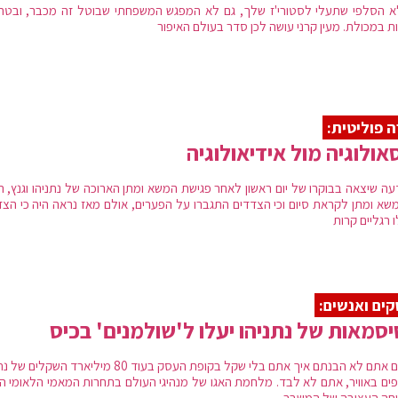
א הסלפי שתעלי לסטורי'ז שלך, גם לא המפגש המשפחתי שבוטל זה מכבר, ובטח
ת במכולת. מעין קרני עושה לכן סדר בעולם האיפור
ה פוליטית:
אולוגיה מול אידיאולוגיה
עה שיצאה בבוקרו של יום ראשון לאחר פגישת המשא ומתן הארוכה של נתניהו וגנץ, ר
משא ומתן לקראת סיום וכי הצדדים התגברו על הפערים, אולם מאז נראה היה כי הצד
 רגליים קרות
ים ואנשים:
סמאות של נתניהו יעלו ל'שולמנים' בכיס
אם גם אתם לא הבנתם איך אתם בלי שקל בקופת העסק בעוד 80 מיליארד השקל
ים באוויר, אתם לא לבד. מלחמת האגו של מנהיגי העולם בתחרות המאמי הלאומי ה
חה העצובה של המשבר