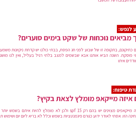
 לנפש:
 מביאים נוכחות של שקט בימים סוערים?
ם כתיקונם, בתקופה זו של שבוע לפני חג הפסח, בבתי כולנו יש קדחת ניקיונות משמע
י פוסקת. השנה הביא אותנו אבא שבשמים למצב בלתי רגיל בעליל, ואין לנו מושג 
דדים איתו
ת טיפוח:
איזה מייקאפ מומלץ לצאת בקיץ?
הרבה מייקאפים מצוינים יש בהם רק 15 spf ולכן לא מומלץ להיות איתם בשמש יו
נה הזו. אסתי לאודר ידוע כגורם פיגמנטציות בשמש וכלל לא בריא ליום יום ושימוש תכ