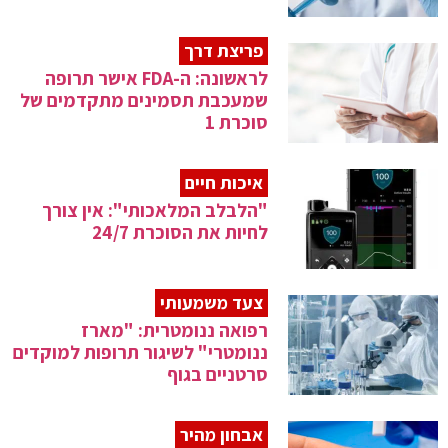
פריצת דרך
לראשונה: ה-FDA אישר תרופה
שמעכבת תסמינים מתקדמים של
סוכרת 1
איכות חיים
"הלבלב המלאכותי": אין צורך
לחיות את הסוכרת 24/7
צעד משמעותי
רפואה ננומטרית: "מארז
ננומטרי" לשיגור תרופות למוקדים
סרטניים בגוף
אבחון מהיר