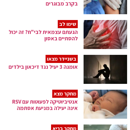
בקרב מבוגרים
שימו לב
הגעתם עצמאית לבי"ח? זה יכול
להסתיים באסון
בשניידר מצאו
אומגה 3 יעיל נגד דיכאון בילדים
מחקר מצא
אנטיביוטיקה לפעוטות עם RSV
אינה יעילה במניעת אסתמה
מחקר בריא