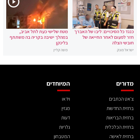
כנגד כל הסיכויים: ליבו של האברך
מטח שלישי כעת לתל אביב,
חזר לפעום לאחר החייאה של
במהלך ישיבה בקריה בה משתתף
חובשי הצלה
בלינקן
ישראל מונק
משה קליין
מדורים
המיוחדים
צ'אט הכתבים
וידאו
בחזית החדשות
מגזין
בחזית הבריאות
דעות
בחזית הכלכלית
גלריות
בחזית לאישה
המטבחון