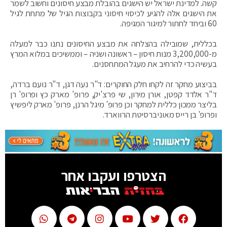
קשה. למדינת ישראל יש הישגים בהובלת מבצע חיסונים וחשוב לשמר
את הישגים אלה להגיע לכיסוי חיסוני בקבוצות הגיל של מתחת לגיל
60 וביחד לחתור למיגור המגיפה.
בכללית, שמובילה בהצלחה את מבצע החיסונים נתנו כבר למעלה
מ-3,200,000 מנות חיסון – ראשונה ושניה – וממשיכים במלוא המרץ
בעשיה כדי להרחיב את מעגל המתחסנים.
בביצוע מחקר זה לקחו חלק החוקרים: ד"ר נעה דגן, ד"ר נועם ברדה,
ד"ר אלדד קפטן, אורן מירון, שי פרצ'יק, פרופ' מארק כץ ופרופ' רן
בליצר ממכון כללית למחקר וכן פרופ' מיגל הרנן, פרופ' מארק ליפשיץ
ופרופ' בן רייס מאוניברסיטת הרווארד.
הצטרפו ועקבו אחר