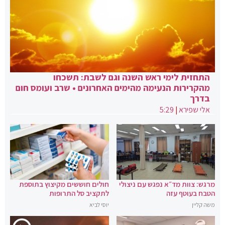
התחזית לימי ראש השנה וגם לשבת: תשכחו
מהקרירות הנעימה מהימים האחרונים • שרב ועומס חום
בדרך
אלי שפירא
|
5:29
מרגש: צוות מד״א נפגש עם ניצולי
חולים חוששים מקיצוץ בתוספת
הטבח בעוטף עזה
לתקציב סל התרופות
משה קליין
יוסי לביא