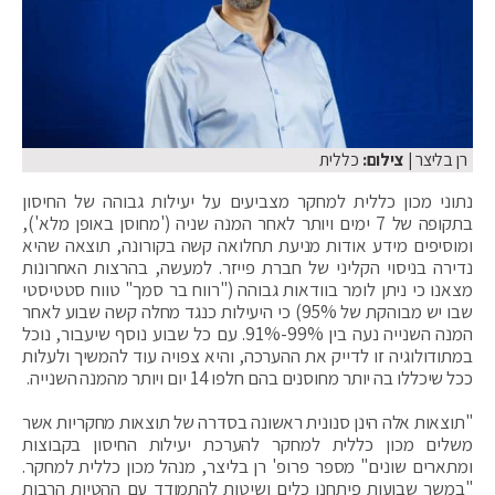
רן בליצר
| צילום:
כללית
נתוני מכון כללית למחקר מצביעים על יעילות גבוהה של החיסון
בתקופה של 7 ימים ויותר לאחר המנה שניה ('מחוסן באופן מלא'),
ומוסיפים מידע אודות מניעת תחלואה קשה בקורונה, תוצאה שהיא
נדירה בניסוי הקליני של חברת פייזר. למעשה, בהרצות האחרונות
מצאנו כי ניתן לומר בוודאות גבוהה ("רווח בר סמך" טווח סטטיסטי
שבו יש מבוהקת של 95%) כי היעילות כנגד מחלה קשה שבוע לאחר
המנה השנייה נעה בין 99%-91%. עם כל שבוע נוסף שיעבור, נוכל
במתודולוגיה זו לדייק את ההערכה, והיא צפויה עוד להמשיך ולעלות
ככל שיכללו בה יותר מחוסנים בהם חלפו 14 יום ויותר מהמנה השנייה.
"תוצאות אלה הינן סנונית ראשונה בסדרה של תוצאות מחקריות אשר
משלים מכון כללית למחקר להערכת יעילות החיסון בקבוצות
ומתארים שונים" מספר פרופ' רן בליצר, מנהל מכון כללית למחקר.
"במשך שבועות פיתחנו כלים ושיטות להתמודד עם ההטיות הרבות