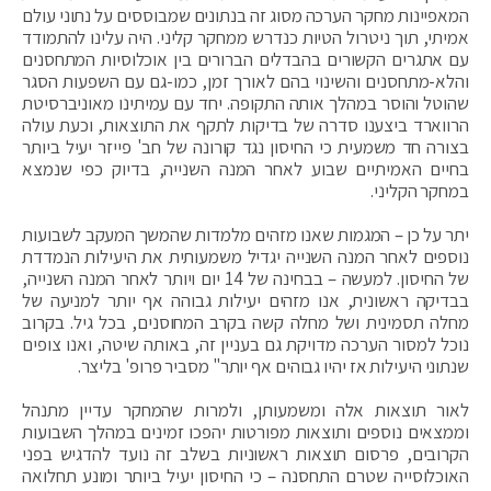
המאפיינות מחקר הערכה מסוג זה בנתונים שמבוססים על נתוני עולם
אמיתי, תוך ניטרול הטיות כנדרש ממחקר קליני. היה עלינו להתמודד
עם אתגרים הקשורים בהבדלים הברורים בין אוכלוסיות המתחסנים
והלא-מתחסנים והשינוי בהם לאורך זמן, כמו-גם עם השפעות הסגר
שהוטל והוסר במהלך אותה התקופה. יחד עם עמיתינו מאוניברסיטת
הרווארד ביצענו סדרה של בדיקות לתקף את התוצאות, וכעת עולה
בצורה חד משמעית כי החיסון נגד קורונה של חב' פייזר יעיל ביותר
בחיים האמיתיים שבוע לאחר המנה השנייה, בדיוק כפי שנמצא
במחקר הקליני.
יתר על כן – המגמות שאנו מזהים מלמדות שהמשך המעקב לשבועות
נוספים לאחר המנה השנייה יגדיל משמעותית את היעילות הנמדדת
של החיסון. למעשה – בבחינה של 14 יום ויותר לאחר המנה השנייה,
בבדיקה ראשונית, אנו מזהים יעילות גבוהה אף יותר למניעה של
מחלה תסמינית ושל מחלה קשה בקרב המחוסנים, בכל גיל. בקרוב
נוכל למסור הערכה מדויקת גם בעניין זה, באותה שיטה, ואנו צופים
שנתוני היעילות אז יהיו גבוהים אף יותר" מסביר פרופ' בליצר.
לאור תוצאות אלה ומשמעותן, ולמרות שהמחקר עדיין מתנהל
וממצאים נוספים ותוצאות מפורטות יהפכו זמינים במהלך השבועות
הקרובים, פרסום תוצאות ראשוניות בשלב זה נועד להדגיש בפני
האוכלוסייה שטרם התחסנה – כי החיסון יעיל ביותר ומונע תחלואה