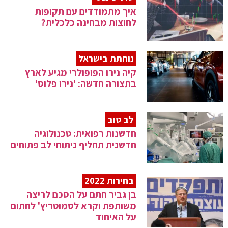
איך מתמודדים עם תקופות
לחוצות מבחינה כלכלית?
נוחתת בישראל
קיה נירו הפופולרי מגיע לארץ
בתצורה חדשה: 'נירו פלוס'
לב טוב
חדשנות רפואית: טכנולוגיה
חדשנית תחליף ניתוחי לב פתוחים
בחירות 2022
בן גביר חתם על הסכם לריצה
משותפת וקרא לסמוטריץ' לחתום
על האיחוד