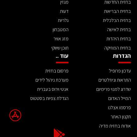
בחזית החדשות
מגזין
בחזית הבריאות
דעות
בחזית הכלכלית
גלריות
בחזית לאישה
המטבחון
בחזית היהדות
מזג אוויר
בחזית המוזיקה
תוכן שיווקי
הגדרות
עוד ..
עדכון פרופיל
פרסום בחזית
התראות וניוזלטרים
מערכת ניהול לידים
שדרוג למנוי פרימיום
אנטי וירוס בעברית
המייל האדום
הגדלת צפיות בסטטוס
פרסמו אצלנו
תקנון האתר
אודות בחזית מדיה