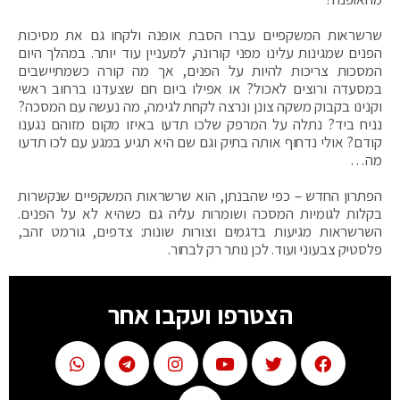
שרשראות המשקפיים עברו הסבת אופנה ולקחו גם את מסיכות
הפנים שמגינות עלינו מפני קורונה, למעניין עוד יותר. במהלך היום
המסכות צריכות להיות על הפנים, אך מה קורה כשמתיישבים
במסעדה ורוצים לאכול? או אפילו ביום חם שצעדנו ברחוב ראשי
וקנינו בקבוק משקה צונן ונרצה לקחת לגימה, מה נעשה עם המסכה?
נניח ביד? נתלה על המרפק שלכו תדעו באיזו מקום מזוהם נגענו
קודם? אולי נדחוף אותה בתיק וגם שם היא תגיע במגע עם לכו תדעו
מה…
הפתרון החדש – כפי שהבנתן, הוא שרשראות המשקפיים שנקשרות
בקלות לגומיות המסכה ושומרות עליה גם כשהיא לא על הפנים.
השרשראות מגיעות בדגמים וצורות שונות: צדפים, גורמט זהב,
פלסטיק צבעוני ועוד. לכן נותר רק לבחור.
הצטרפו ועקבו אחר