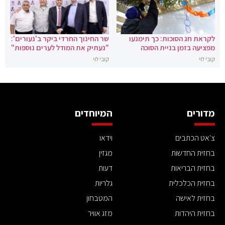
לקראת חג הסוכות: כך תימנעו
שר החינוך החרדי ביקר ב'נעורים':
מפציעה בזמן בניית הסוכה
"נעתיק את המודל לערים נוספות"
קובי לוי
קובי לוי
מדורים
המיוחדים
צ'אט הכתבים
וידאו
בחזית החדשות
מגזין
בחזית הבריאות
דעות
בחזית הכלכלית
גלריות
בחזית לאישה
המטבחון
בחזית היהדות
מזג אוויר