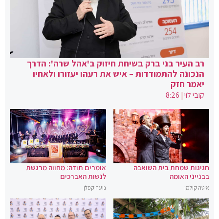
רב העיר בני ברק בשיחת חיזוק ב'אהל שרה': הדרך
הנכונה להתמודדות – איש את רעהו יעזורו ולאחיו
יאמר חזק
קובי לוי
|
8:26
חגיגות שמחת בית השואבה
אומרים תודה: מחווה מרגשת
בבנייני האומה
לנשות האברכים
איטה קולמן
נועה קפלן