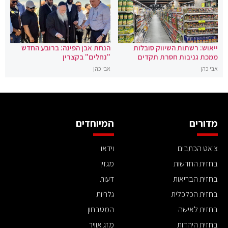
ייאוש: רשתות השיווק סובלות
הנחת אבן הפינה: ברובע החדש
ממכת גניבות חסרת תקדים
"נחלים" בקצרין
אבי כהן
אבי כהן
מדורים
המיוחדים
צ'אט הכתבים
וידאו
בחזית החדשות
מגזין
בחזית הבריאות
דעות
בחזית הכלכלית
גלריות
בחזית לאישה
המטבחון
בחזית היהדות
מזג אוויר