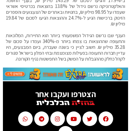
ב-17.9% והגיעו לסכום של 143.29 מיליון ₪, בענף החשמל
והאלקטרוניקה נרשם גידול של 13.8% בהוצאות בכרטיסי אשראי
שעמדו על 98.95 מיליון ₪, בחנויות ובאתרים של הצעצועים והספרים
הזינוק ברכישות הגיע ל-24.7% וההוצאות הגיעו לסכום של 19.84
מיליון ₪.
הענף שבו נרשם הגידול המשמעותי ביותר הוא התיירות, המלונאות
והתעופה שההוצאות בו צמחו ביותר מ-340% ועמדו על סכום של
35.28 מיליון ₪. חשוב לציין כי בשנה שעברה, ביום המבצעים, היו
עדיין חברות התעופה בפעילות מצומצמת ובתי המלון בישראל סגורים
לקהל כחלק מההגבלות על המשק בשל התפשטות נגיף הקורונה.
הצטרפו ועקבו אחר