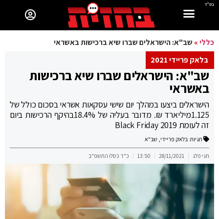
בס"ד
כללי
»
שב"א: הישראלים שברו שיא ברכישות באשראי
בלאק פריידי 2021
שב"א: הישראלים שברו שיא ברכישות
באשראי
הישראלים ביצעו במהלך יום שישי עסקאות אשראי בסכום כולל של
1.125מיליארד ₪. מדובר בעליה של 18.4%בהיקף הרכישות ביום
זה לעומת Black Friday 2019
תגיות:
בלאק פריידי
,
שב"א
חגי פלג
28/11/2021
13:50
כ"ד כסלו התשפ"ב