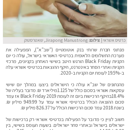
כרטיס אשראי
| צילום:
Jirapong Manustrong, שאטרסטוק
מנתוני חברת שרותי בנק אוטומטיים ("שב"א"), המפעילה את
מערכת התשלומים הלאומית בכרטיסי האשראי בישראל, עולה כי יום
הקניות Black Friday הורגש היטב בשישי האחרון בקניונים, מרכזי
הקניות ואתרי הסחר באינטרנט, היקף ההוצאות בכרטיסי אשראי עלה
ב-19.5% לעומת יום הקניות ב-2020.
מהנתונים של שב"א עולה כי הישראלים ביצעו במהלך יום שישי
עסקאות אשראי בסכום כולל של 1.125מיליארד ₪. מדובר בעליה של
18.4%בהיקף הרכישות ביום זה לעומת Black Friday 2019 אז עמד
סכום ההוצאה הכולל בכרטיסי אשראי עמד על 949.99 מיליון ₪.
בשנת 2018 עמד סכום הרכישות הכולל על 826.37 מיליון ₪.
חשוב לציין כי מדובר על הפעילות בכרטיסי אשראי רק ברכישות של
ישראלים בישראל ובאתרי סחר ישראלים. בשעות העומס בשישי, בין