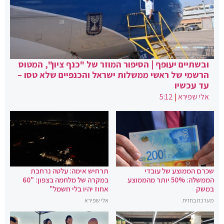
ובשתיים יעופף | הסיפור המוזר של "כנף ציון", המטוס
הרשמי של ראשי ממשלות ישראל והכנפיים שלא טסו –
עד עכשיו
אלי שפירא
|
5:12
שכרם הממוצע של עובדי
תרחיש אימה: עלטה נרחבת
הממשלה: 50% יותר מהממוצע
במקרה של מלחמה בצפון: "60
במשק
אחוז יהיו בלי חשמל"
מערכת בחזית
אלי שפירא