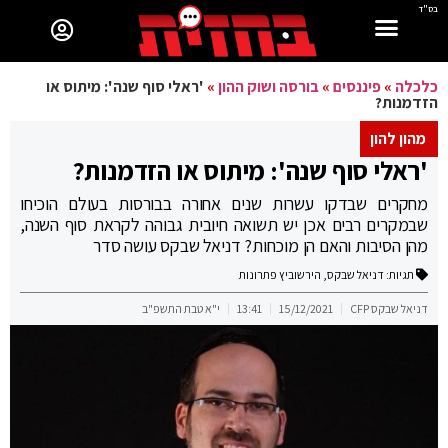
בס"ד
כלכלה
»
פיננסים
»
בורסה ושוק ההון
»
'ראלי סוף שנה': מיתוס או
הזדמנות?
מהון להון
'ראלי סוף שנה': מיתוס או הזדמנות?
מחקרים שבדקו עשרות שנים אחורה בבורסות בעולם הוכיחו
שבמקרים רבים אכן יש תשואה חיובית גבוהה לקראת סוף השנה,
מהן הסיבות והאם הן מוכחות? דניאל שבקס עושה סדר
תגיות:
דניאל שבקס
,
הירשוביץ פתרונות
דניאל שבקס CFP
15/12/2021
13:41
י"א טבת התשפ"ב