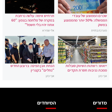
שכרם הממוצע של עובדי
תרחיש אימה: עלטה נרחבת
הממשלה: 50% יותר מהממוצע
במקרה של מלחמה בצפון: "60
במשק
אחוז יהיו בלי חשמל"
מערכת בחזית
אלי שפירא
ייאוש: רשתות השיווק סובלות
הנחת אבן הפינה: ברובע החדש
ממכת גניבות חסרת תקדים
"נחלים" בקצרין
אבי כהן
אבי כהן
מדורים
המיוחדים