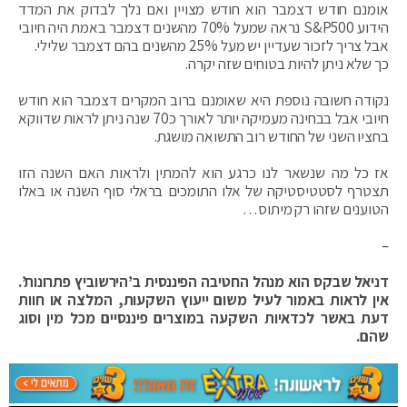
אומנם חודש דצמבר הוא חודש מצויין ואם נלך לבדוק את המדד
הידוע S&P500 נראה שמעל 70% מהשנים דצמבר באמת היה חיובי
אבל צריך לזכור שעדיין יש מעל 25% מהשנים בהם דצמבר שלילי.
כך שלא ניתן להיות בטוחים שזה יקרה.
נקודה חשובה נוספת היא שאומנם ברוב המקרים דצמבר הוא חודש
חיובי אבל בבחינה מעמיקה יותר לאורך כ70 שנה ניתן לראות שדווקא
בחציו השני של החודש רוב התשואה מושגת.
אז כל מה שנשאר לנו כרגע הוא להמתין ולראות האם השנה הזו
תצטרף לסטטיסטיקה של אלו התומכים בראלי סוף השנה או באלו
הטוענים שזהו רק מיתוס…
–
דניאל שבקס הוא מנהל החטיבה הפיננסית ב’הירשוביץ פתרונות’.
אין לראות באמור לעיל משום ייעוץ השקעות, המלצה או חוות
דעת באשר לכדאיות השקעה במוצרים פיננסיים מכל מין וסוג
שהם.