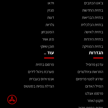
צ'אט הכתבים
וידאו
בחזית החדשות
מגזין
בחזית הבריאות
דעות
בחזית הכלכלית
גלריות
בחזית לאישה
המטבחון
בחזית היהדות
מזג אוויר
בחזית המוזיקה
תוכן שיווקי
הגדרות
עוד ..
עדכון פרופיל
פרסום בחזית
התראות וניוזלטרים
מערכת ניהול לידים
שדרוג למנוי פרימיום
אנטי וירוס בעברית
המייל האדום
הגדלת צפיות בסטטוס
פרסמו אצלנו
תקנון האתר
אודות בחזית מדיה