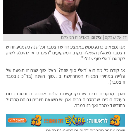
דניאל שבקס
| צילום:
באדיבות המצלם
אנו נמצאים כרגע ממש באמצע חודש דצמבר וכל שנה כשמגיע חודש
דצמבר נשאלת השאלה בקרב המשקיעים "האם כדאי להיכנס לשוק
לקראת 'ראלי סוף שנה?'".
אז קודם כל מה הוא 'ראלי סוף שנה?' ראלי סוף שנה זו תופעה של
עלייה במחירי המניות המתרחשת ב…סוף השנה (בד"כ נובמבר
ודצמבר).
ואכן, מחקרים רבים שבדקו עשרות שנים אחורה בבורסות רבות
בעולם הוכיחו שבמקרים רבים אכן יש תשואה חיובית גבוהה מהרגיל
בחודש דצמבר ואף בנובמבר.
ישנם מספר הסברים לתופעה המעניינת הזאת.