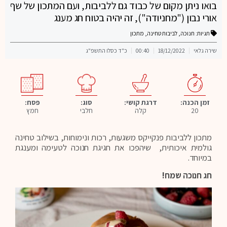
בואו ניתן מקום של כבוד גם ללביבות, ועם המתכון של שף
אורי נבון ("מחניודה"), זה יהיה בטוח חג מענג
תגיות:
חנוכה
,
לביבות טחינה
,
מתכון
שירה גלאי
18/12/2022
00:40
כ"ד כסלו התשפ"ג
פסח:
זמן הכנה:
דרגת קושי:
סוג:
חמץ
20
קלה
חלבי
מתכון ללביבות פנקייקס משגעות, רכות ונימוחות, בשילוב טחינה
גולמית איכותית, שיהפכו את חגיגת חנוכה לטעימה ומענגת
במיוחד.
חג חנוכה שמח!