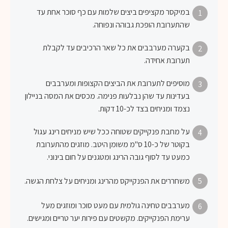
במיקסר מקציפים ביצים שלמות עם כף סוכר אחת עד
1
שהתערובת הופכת גבוהה ונפוחה.
בקערה מערבבים את כל שאר הרכיבים עד לקבלת
2
תערובת אחידה.
מוסיפים לתערובת את הביצים הקצופות ומערבבים
3
בעדינות עד שהן נבלעות פנימה. מכסים את המסה בניילון
נצמד ומניחים בצד לכ-10 דקות.
על מחבת פנקייקים שטוחה ככל שיש מניחים רינג עגול
4
בקוטר של כ-10 ס"מ משומן היטב. מוזגים מהתערובת
כמעט עד לסוף גובה הרינג ומטגנים על חום בינוני.
5
משחררים את הפנקייקס מהרינג ומניחים על צלחת הגשה.
מערבבים טחינה גולמית עם מעט סוכר ומוזגים מעל
6
ערימת הפנקייקים. מקשטים עם פירות יער טריים ומגישים.