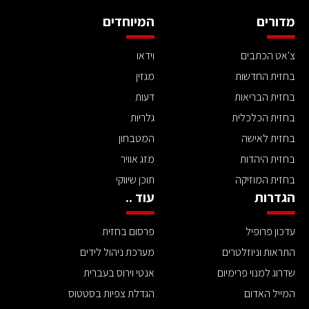
מדורים
המיוחדים
צ'אט הכתבים
וידאו
בחזית החדשות
מגזין
בחזית הבריאות
דעות
בחזית הכלכלית
גלריות
בחזית לאישה
המטבחון
בחזית היהדות
מזג אוויר
בחזית המוזיקה
תוכן שיווקי
הגדרות
עוד ..
עדכון פרופיל
פרסום בחזית
התראות וניוזלטרים
מערכת ניהול לידים
שדרוג למנוי פרימיום
אנטי וירוס בעברית
המייל האדום
הגדלת צפיות בסטטוס