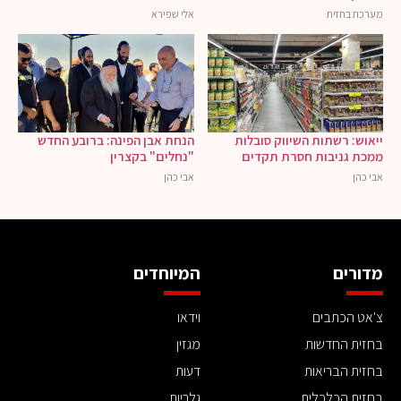
מערכת בחזית
אלי שפירא
ייאוש: רשתות השיווק סובלות
הנחת אבן הפינה: ברובע החדש
ממכת גניבות חסרת תקדים
"נחלים" בקצרין
אבי כהן
אבי כהן
מדורים
המיוחדים
צ'אט הכתבים
וידאו
בחזית החדשות
מגזין
בחזית הבריאות
דעות
בחזית הכלכלית
גלריות