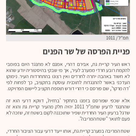
תמ"ל / 1011
פניית הפרסה של שר הפנים
ראש העיר קריית גת, אבירם דהרי, אמנם לא מתנגד היום בפומבי
להקמת רובע חרדי ממערב לעיר, אך מי שבקי בהיסטוריה יודע שהוא
לא חשוד באהבה יתרה לחרדים ואין רצונו בהתחרדות העיר. נימוקו
העדכני באשר להתנגדות לתוכנית עוסקת בתקציב, כך לפחות לפי
'דה מרקר', שם פורסם כי דהרי דורש תוספת תקציב ליישום הפרויקט.
אלא שכפי שפורסם בזמנו בתחקיר 'בחזית', דווקא דרעי הוא זה
שהתנגד לרעיון שתמ"ל 1011 יהיה חלק מהעיר קריית גת והוא זה
שדגל ברעיון העיר החרדית שפיר שתוכננה לקום בשטח זה, שזכה לא
פעם לתואר "שטח המריבה".
שטח המריבה במערב קריית גת, אותו ייעד דרעי עבור הציבור החרדי,