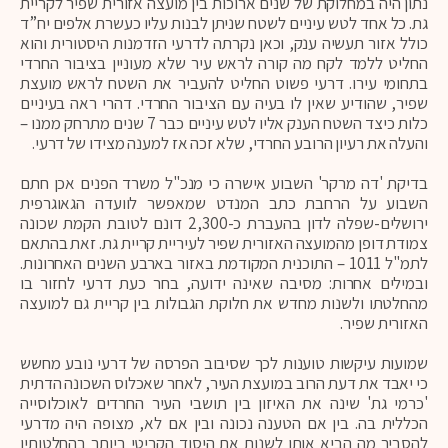
נתון היה במחלוקת של שנים ארוכות בין מועצה אזורית שפיר לקריית
גת. כל אחד לטש עיניים לשטח שניתן לבנות עליו כעשרת אלפים יח”ד
כולל אזור תעשיה ענק, וכאן נקרתה לדרעי הזדמנות היסטורית והוא
החליט ללמד לקח מה קורה לראש עיר שלא מעוניין בציבור החרדי
בתחומי עירו. דרעי פשוט החליט להעביר את השטח לראש מועצת
שפיר, שהודיע שאין לו בעיה עם הציבור החרדי. דהרי ראה בעיניים
כלות כיצד השטח הענק אליו לטש עיניים כבר 7 שנים מתרחק ממנו –
והעלה את רעיון הרובע החרדי, שלא זכה אז למענה מצידו של דרעי.
בדיקת 'דה מרקר' השבוע אישרה כי מנכ"ל משרד הפנים אכן חתם
השבוע על הרחבת כתב המנדט שמאפשר לוועדה הגאוגרפית
ירושלים-שפלה לדון בהעברת כ-2,300 דונם לטובת הקמת שכונה
צמודת דופן מהמועצה האזורית שפיר לעיריית קריית גת. זאת בהתאם
לתמ"ל 1011 – התוכנית המקודמת באזור בארבע השנים האחרונות.
ובמילים אחרות: מסיבה שאינה ידועה, בחר כעת דרעי לחזור בו
מהחלטתו ולשנות מחדש את חלוקת הגבולות בין קריית גם למועצה
האזורית שפיר.
שמועות עיקשות טוענות לכך שסיבוב הפרסה של דרעי נובע מחשש
כי יאבד את דעת הרוב במועצת העיר, לאחר שאכלוס השכונה הדתית
'כרמי גת' שינה את האיזון בין תושבי העיר החרדים לאוכלוסייה
הכללית בה. בין אם הטענה נכונה ובין אם לא, מצופה היה מדרעי
להסביר מה הביא אותו לשנות את היסוד הקריטי ביותר בהחלטותיו