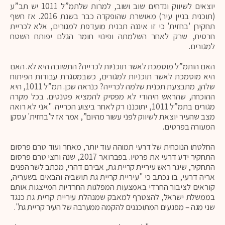
יוצאים לשיווק ונדחים שוב ושוב, למרות שלתמ”ל 1011 יש תב”ע
(תוכנית בניין עיר) מאושרת שהופקדה כבר בשנת 2016. אז חשף
תחקירן 'בחזית' כי זו איננה תכנית מועדפת למגורים, אלא לכריית
חרסית, שרק לאחר השלמתה ופינוי חומר הגלם יפותח השטח
למגורים.
האם הותמ”ל מוסמכת לאשר תוכניות לכרייה? התשובה היא לא. האם
היא מוסמכת לאשר תוכניות למגורים, כשבמסגרת עבודות הפיתוח
שלהן, מתבצעת תכנית שלמה לכרייה? כנראה שכן. תמ”ל 1011, היא
ההוכחה, שהראש היהודי לא מפסיק להמציא פטנטים. בכל מקרה
מגורים בתמ”ל 1011, יתוכננו רק לאחר ביצוע הכרייה. "אני לא רואה
מצב שהעיר יוצאת לשיווק לפני עשור מהיום”, אמר אז ל'בחזית' עסקן
המעורה בפרטים.
החלטתו הנוכחית של דרעי תמוהה עוד יותר, מאחר ועוד טרם פרסום
התחקיר ידע דרעי את פרטיו. בפברואר 2017, שנה וחצי טרם פרסום
התחקיר, שיגר ראש עיריית קריית גת, אבירם דהרי, מכתב לשר הפנים
אריה דרעי, בו נכתב כי "עיריית קריית גת תושביה והבאים בשעריה,
קוראים לציבור החרדי באמצעות המפלגות החרדיות המייצגות אותם
בממשלת ישראל, להצטרף למאבק שמנהלת עיריית קריית גת כנגד
שני מגה – מפגעים המתוכננים להקמה ממערבה של העיר קריית גת".