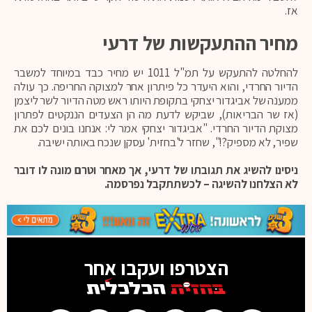
אז.
מחיר ההתעקשות של דרעי
להחלטה להתעקש על תמ"ל 1011 יש מחיר כבד במיוחד למשבר
הדיור החרדי, והוא היעדר כל פיתרון אחר למצוקה החריפה. כך עולה
ממענה של אביגדור יצחקי בתקופת היותו ראש מטה הדיור לשר ליצמן
(אז שר הבריאות), שביקש לדעת מה הן הצעדים הננקטים לפתרון
מצוקת הדיור החרדי. "אביגדור יצחקי אמר לי: אנחנו בונים לכם את
שפיר, לא מספיק?!", שחזר ל'בחזית' עסקן שנכח באותה ישיבה.
ניסינו להשיג את תגובתו של דרעי, אך מאחר וטרם מונה לו דובר
לא הצלחנו להשיגה – לכשתתקבל נפרסמה.
הצטרפו ועקבו אחר