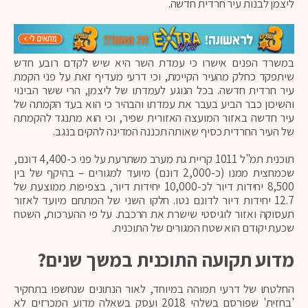
ליצמן לבנות עיר חרדית חדשה.
במשרד הפנים אישרו כי עמדת השר היא שיש לקדם רובע חדש
שיתפקד כחלק מהעיר הקיימת, וכי דרעי מעדיף זאת על פני הקמת
עיר חרדית חדשה. בכל הנוגע לעמדתו של ליצמן, הרי ששר הבינוי
והשיכון כבר הביע בעבר את עמדתו והבהיר כי הוא בעד הקמתה של
עיר חדשה באזור המועצה האזורית שפיר, וכי הוא מתנגד להקמתה
של העיר החרדית כסיף שאותה תכננה המדינה להקים בנגב.
תוכנית תמ"ל 1011 קריית גת מערב משתרעת על פני כ-4,400 דונם,
שכמחצית ממנו (כ-2,000 דונם) מיועד למגורים – בהיקף של בין
8,500 יחידות דיור לכ-10,000 יחידות דיור, בצפיפות ממוצעת של
12.7 יחידות דיור לדונם נטו. חלקו השני של המתחם מיועד לאזור
תעסוקה ואזור לוגיסטי שישרת את הרכבת. על פי ההערכות, השטח
שכעת יקודם הוא שטח המגורים של התוכנית.
מדוע תקועה התוכנית במשך שנים?
החלטתו של דרעי תמוהה במיוחד, לאור הנתונים שנחשפו בתחקיר
'בחזית' שפורסם בשלהי 2018 ועסק בשאלה מדוע המכרזים לא