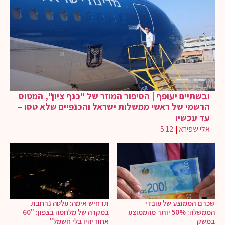
ובשתיים יעופף | הסיפור המוזר של "כנף ציון", המטוס
הרשמי של ראשי ממשלות ישראל והכנפיים שלא טסו –
עד עכשיו
אלי שפירא
|
5:12
שכרם הממוצע של עובדי
תרחיש אימה: עלטה נרחבת
הממשלה: 50% יותר מהממוצע
במקרה של מלחמה בצפון: "60
במשק
אחוז יהיו בלי חשמל"