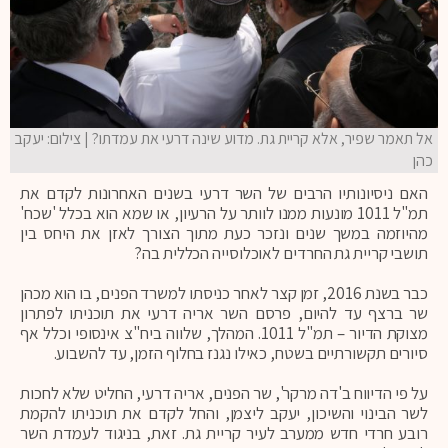
אל תאמר שפיר, אלא קריית גת. מדוע שינה דרעי את עמדתו? | צילום: יעקב
כהן
האם ניסיונותיו הרבים של השר דרעי בשנים האחרונות לקדם את
תמ"ל 1011 מונעות ממנו לוותר על הרעיון, או שמא הוא בכלל 'שכח'
מהיוזמה במשך שנים ונזכר כעת מתוך הצורך לאזן את היחס בין
תושבי קריית גת החרדים לאוכלוסייה הכללית בה?
כבר בשנת 2016, זמן קצר לאחר כניסתו למשרד הפנים, בו הוא מכהן
שר ברצף עד להיום, פרסם השר אריה דרעי את תוכניתו לפתרון
מצוקת הדיור – תמ"ל 1011. המהלך, שלווה ביח"צ אינסופי וכלל אף
סיורים תקשורתיים בשטח, כאילו נגנז בחלוף הזמן, עד להשבוע.
על פי הדיווח ב'דה מרקר', שר הפנים, אריה דרעי, החליט שלא לחכות
לשר הבינוי והשיכון, יעקב ליצמן, והחל לקדם את תוכניתו להקמת
רובע חרדי חדש ממערב לעיר קריית גת. זאת, בניגוד לעמדת השר