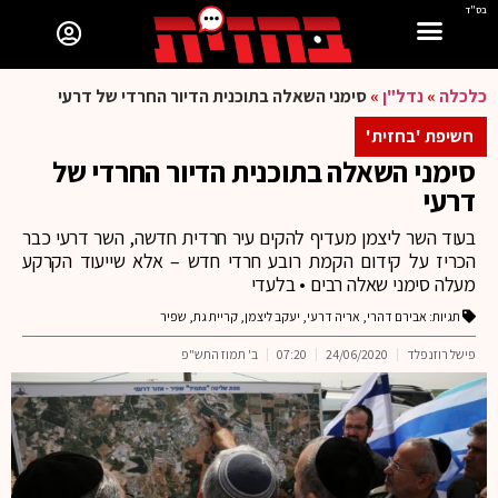
בס"ד
כלכלה
»
נדל"ן
»
סימני השאלה בתוכנית הדיור החרדי של דרעי
חשיפת 'בחזית'
סימני השאלה בתוכנית הדיור החרדי של
דרעי
בעוד השר ליצמן מעדיף להקים עיר חרדית חדשה, השר דרעי כבר
הכריז על קידום הקמת רובע חרדי חדש – אלא שייעוד הקרקע
מעלה סימני שאלה רבים • בלעדי
תגיות:
אבירם דהרי
,
אריה דרעי
,
יעקב ליצמן
,
קריית גת
,
שפיר
פישל רוזנפלד
24/06/2020
07:20
ב' תמוז התש"פ