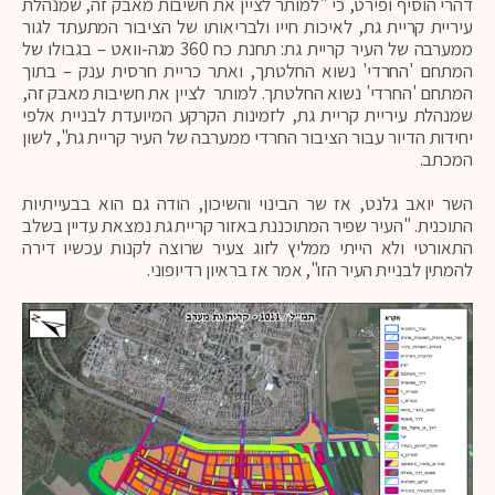
דהרי הוסיף ופירט, כי "למותר לציין את חשיבות מאבק זה, שמנהלת
עיריית קריית גת, לאיכות חייו ולבריאותו של הציבור המתעתד לגור
ממערבה של העיר קריית גת: תחנת כח 360 מגה-וואט – בגבולו של
המתחם 'החרדי' נשוא החלטתך, ואתר כריית חרסית ענק – בתוך
המתחם 'החרדי' נשוא החלטתך. למותר לציין את חשיבות מאבק זה,
שמנהלת עיריית קריית גת, לזמינות הקרקע המיועדת לבניית אלפי
יחידות הדיור עבור הציבור החרדי ממערבה של העיר קריית גת", לשון
המכתב.
השר יואב גלנט, אז שר הבינוי והשיכון, הודה גם הוא בבעייתיות
התוכנית. "העיר שפיר המתוכננת באזור קריית גת נמצאת עדיין בשלב
התאורטי ולא הייתי ממליץ לזוג צעיר שרוצה לקנות עכשיו דירה
להמתין לבניית העיר הזו", אמר אז בראיון רדיופוני.