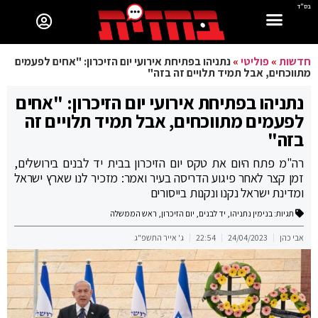
בס"ד
חדשות
»
פוליטי
»
נתניהו בפתיחת אירועי יום הזיכרון: "אחים לפעמים
מתווכחים, אבל תמיד תלויים זה בזה"
נתניהו בפתיחת אירועי יום הזיכרון: "אחים
לפעמים מתווכחים, אבל תמיד תלויים זה
בזה"
רה"מ פתח היום את טקס יום הזיכרון בבית יד לבנים בירושלים,
זמן קצר לאחר פיגוע הדריסה בעיר ואמר: מזכיר לנו שארץ ישראל
ומדינת ישראל נקנו ונקנות בייסורים
תגיות:
בנימין נתניהו
,
יד לבנים
,
יום הזיכרון
,
ראש הממשלה
אבי כהן
24/04/2023
22:54
ג' אייר התשפ"ג