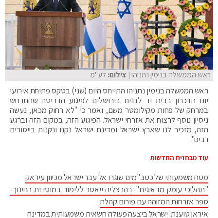
ראש הממשלה בנימין נתניהו
| צילום:
לע"מ
ראש הממשלה בנימין נתניהו התייחס היום (שני) בטקס פתיחת אירועי
יום הזיכרון בבית יד לבנים בירושלים לפיגוע הדריסה שהתרחש
במרחק של פחות מקילומטר משם, ואמר כי "לא רחוק מכאן, נעשה
ניסיון נוסף לרצוח את אזרחי ישראל. הפיגוע הזה, במקום הזה וברגע
הזה, מזכיר לנו שארץ ישראל ומדינת ישראל נקנו ונקנות בייסורים
רבים".
עוד מבחזית החדשות
מטח משמעותי של כטב"מים שוגרו אל עבר ישראל מכיוון עיראק
"תהליכי עומק מדאיגים": בהרצליה ייאסר ללימוד במוסדות החינוך-
ספר אזרחות המזוהה עם פורום קהלת
איראן טוענת: ישראל ביצעה פעולה חשאית משמעותית במדינה