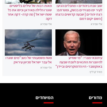
שוב טבח ביהודים • מחבלים הגיעו
מאות רבות של טילים בליסטיים
לעיר יפו מצוידים בנשק, ומטרתם:
שוגרו הלילה מאיראן וכיסו את כל
רצח יהודים | שבעה קדושים נרצחו
שטח ישראל | מה קרה- דקה אחר
| השם יקום דמם
דקה
אלי שפירא
אלי שפירא
עיתונאי מצרי: "מי שסייע
מטח משמעותי של כטב"מים שוגרו
להיווצרות התנאים לטבח שבעה
אל עבר ישראל מכיוון עיראק
באוקטובר- היו הדמוקרטים וביידן"
אלי שפירא
מאיר קרליץ
מדורים
המיוחדים