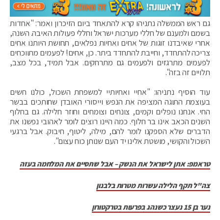
גם ראש הממשלה נתניהו קרא להתאחד ביום הזיכרון ואמר: "אחדות
בשמם ולמענם של חללי מערכות ישראל וחללי פעולות האיבה. השנה,
אחרי שאיבדנו זוגות של אחים ואחיות נפלאים, תחושת היותנו אחים
צריכה להתחדד, וחייבת להתחדד ביתר. כן, אחים! לפעמים מתווכחים
לפעמים מתרגזים ולפעמים גם מתרחקים. אבל תמיד, בכל מצב,
תלויים זה בזה".
עוד הוסיף נתניהו: "אחיי ואחיותיי למשפחת השכול, כולנו חשים
בעוצמת התוגה המציפה את הנפש וייסורי האובדן שחותכים בבשר
החי. אנחנו נופלים וקמים, צונחים וצומחים וחוזר חלילה. גם בחלוף
השנים הכאב אינו בר חלוף. כמה היינו רוצים לומר לאהובי נפשנו את
הדברים שלא הספקנו לומר להם, מילה, ליטוף, חיבוק. אבל ברגעי
השכול והקושי, מושטת אלינו יד העם שנותן כוח עצום".
טראמפ: אתן לישראל את הנשק – אבל שתסיים את המלחמה בעזה
צה"ל תקף הלילה עשרות מטרות בלבנון
נער בן 15 נעצר כשנהג בפרעות בטרקטורון