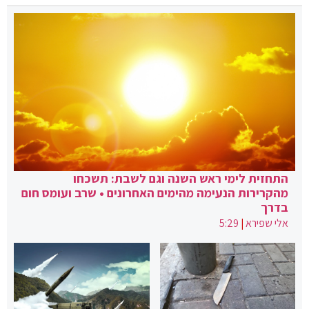
התחזית לימי ראש השנה וגם לשבת: תשכחו
מהקרירות הנעימה מהימים האחרונים • שרב ועומס חום
בדרך
אלי שפירא
|
5:29