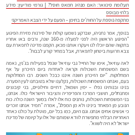
תעלומת סינוואר: האם מנהיג חמאס חוסל? | גורמי מודיעין: מידע
בלתי מבוסס
מתקפה נוספת על החות'ים בתימן – הפעם על ידי הצבא האמריקני
בנוסף, אמר נתניהו, שברקע נשמעו קולות של סירנות מזירת הפיגוע
"הפיגוע הראשון היה לפני למעלה מ-160 שנה, ורבים באו אחריו
בתקווה שהם יוכלו לנו ויעקרו אותנו מכאן. הקמנו מדינה לתפארת עם
צבא וזרועות ביטחון לתפארת, אבל במחיר קורע לבבות".
לאה עוזיאל, אימו של החייל גבי עוזיאל שנפל בפעילות בג'נין, נאמה
בשם המשפחות השכולות וקראה לאחדות ביום הזיכרון על אף
המחלוקות. "יום הזיכרון השנה איננו כבכל השנים. רבו המחלוקות
בעם, ואנחנו המשפחות השכולות, נקלענו שלא בטובתנו לעין הסערה.
בנינו ובנותינו נפלו – ימין ושמאל, דתיים וחילוניים, בני קיבוצים
ומתנחלים, תושבי המרכז והפריפריה והציבור הישראלי כולו. אנחנו,
בני המשפחות השכולות, נותנים כוח אלו לאלו במשך השנה כולה. כוח
הנובע מן המאחד בינינו ולא מן המפלג", אמרה "תמיד אנחנו זוכרים
כי אנשים אחים אנחנו. וגם היום, כמו בכל יום, מוטלת על כולנו כאחד
האחריות הבלתי מתפשרת לוודא שמותם של אלו על קיומה של מדינת
ישראל לא היה לשווא".