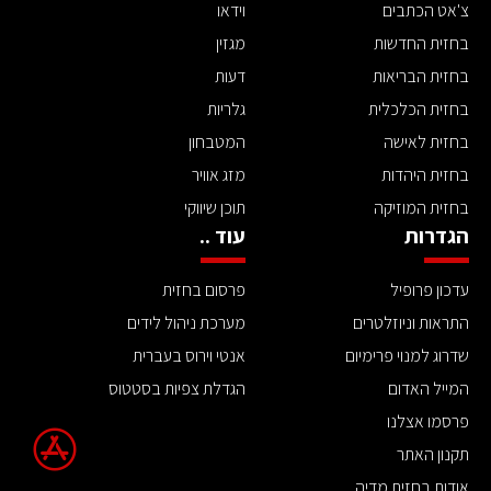
צ'אט הכתבים
וידאו
בחזית החדשות
מגזין
בחזית הבריאות
דעות
בחזית הכלכלית
גלריות
בחזית לאישה
המטבחון
בחזית היהדות
מזג אוויר
בחזית המוזיקה
תוכן שיווקי
הגדרות
עוד ..
עדכון פרופיל
פרסום בחזית
התראות וניוזלטרים
מערכת ניהול לידים
שדרוג למנוי פרימיום
אנטי וירוס בעברית
המייל האדום
הגדלת צפיות בסטטוס
פרסמו אצלנו
תקנון האתר
אודות בחזית מדיה