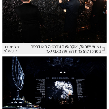
נשיאי ישראל, אוקראינה וגרמניה באנדרטה
צילום:
חיים
3
במרכז להנצחת השואה באבי יאר
צח, לע"מ