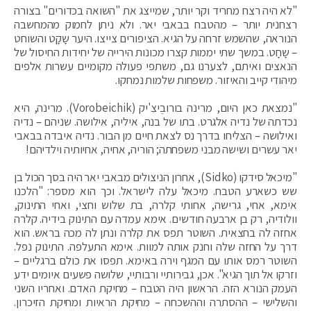
"לא היה רצח מחריד וקר יותר, שמייצג את "השואה בכדורים" בצורה
רצחנית יותר – מהטבח בבאבי יאר. ולא ניתן לחמוק מהמחשבה
הנוראה, שהשמש זרחה על הגיא. הציפורים צייצו. היער שָקָט והשוחט
– שָחָט. במשך שתי יממות קצרו מכונות הירייה של יחידות החיסול של
הנאצים ואיתם, לצערנו גם, משתפי פעולה מקומיים עשרות אלפים
מיהודי קייב והאיזור. משפחות שלמות נמחקו.
"נמצאת כאן היום, מרינה בורובֶיצִ'יק (Vorobeichik). מרינה, היא
נכדתה של נדיה אלגרט. בתו של בנה, איליה, אילושה. שניהם – נדיה
ואילושה – הצליחו בדרך נס לצאת חיים מן הבור. נדיה איבדה בבאבי
יאר עשרים ושישה מבני משפחתה; הוריה, אחיה, אחיותיה וילדיהם!
"מיכאל סידקו (Sidko), אחרון הניצולים מבאבי יאר היה בסך הכול בן
שש כשארע הטבח. מיכאל עלה לישראל. וכך הוא מספר: "הלכנו
אימא, אחי, גרישה, אחותי קלרה, בת שלוש וחצי, ואחי התינוק,
וולודיה, רק בן ארבעה חודשים. אימא עמדה עם התינוק בידיה. קלרה
אחזה לה בחצאית. השוטר תפס את קלרה ונתן לה מכה בראש. הוא
דרך על החזה שלה וחנק אותה למוות. אימא התעלפה. התינוק נפל.
השוטר רמס אותו עם המגף וירה באימא. תפסו את כולם ברגליים –
וזרקו אל תוך הגיא". אכן, גבירותיי ורבותיי, שלושה פשעים איומים ידע
העמק הנורא הזה. הראשון היה הטבח – מחיקת האדם. ואחריו השני
והשלישי – ההסתרה וההשכחה – מחיקת הראיות ומחיקת הזיכרון.