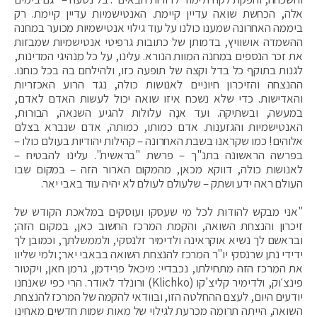
אלה, הכחשת שואה עדיין קיימת. האנטישמיות עדיין קיימת. רק
ביממה האחרונה שמענו כולנו על עוד גילוי אנטישמיות מכוער במחנה
ההשמדה אושוויץ, בדמותן של כתובות גרפיטי אנטישמיות שמבזות
את זכר הנספים במחנה המוות הנורא. עלינו, על כל מנהיגי המדינות,
לגנות בתוקף כל בדל וקצה של תופעה כזו, ולהילחם בה בכל כוחנו.
ההנצחה והזיכרון חיוניים לאנושות כולה, נגד הרוע האכזריות
והאדישות. כדי שלא נשכח איזו שואה יכול לעשות האדם לאדם,
במעשה, ובשתיקה. ועד אנָה עלולות להגיע השנאה, הבוּרוּת,
האנטישמיות והגזענות. אדם כמותו, כמותה, אדם שנברא בצלם
אלוהים! כמו שקראנו בשבת האחרונה – קהילות יהודיות בעולם כולו –
בפרשה הראשונה בתנ"ך – פרשת "בראשית". עלינו להבטיח –
לאנושות כולה, דווקא מכאן, מהמקום הארור הזה – במקום שבו
העולם ראה ידע ושתק – שלעולם לעולם לא יהיה עוד באבי יאר.
"אני מבקש להודות לכל מי שעסקו ועוסקים במלאכת הקודש של
זיכרון והנצחת השואה, והקמת המרכז החשוב כאן, במקום הזה;
ובראשם לך נשיא אוקראינה ולדימיר זלנסקי, ולממשלתך, וכמובן לך
ידידי נתן שרנסקי יו"ר המרכז להנצחת השואה בבאבי יאר; ולמי שליוו
את המרכז הזה מתחילתו, נכבדיי: מיכאל פרידמן, גרמן חאן, ויקטור
פינצ׳וק, ולדימיר קליצ'קו (Klichko) ורונלד לאודר. הרי כפי שאנחנו
יודעים היום, לעצם ההחלטה הזו, ובוודאי להקמה של המרכז להנצחת
השואה, הייתה תרומה מכרעת לגילוי של מאות שמות חדשים מאחינו