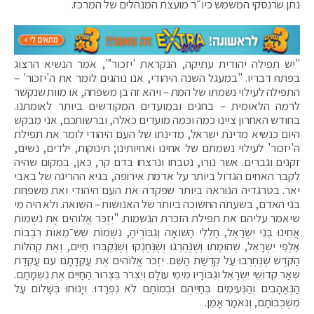
נתן שרנסקי המשמש כיו״ר מועצת המנהלים של המרכז.
"יש תפילה יהודית עתיקה, הנקראת 'יזכור'", אמר הנשיא הרצוג
בפתח דבריו. "במעגל השנה היהודי, אנו נוהגים לומר את ה'יזכור' –
התפילה לעילוי נשמתו של המת – ויהא זה בן משפחה, או מוות שנקשר
לרמה הלאומית – בחגים ובמועדים המקודשים ביותר לאומתנו.
בחודש האחרון ציינו כמה וכמה מועדים כאלה, וברשותכם, אני מבקש
היום כנשיא מדינת ישראל, מדינתו של העם היהודי לומר את תפילת
ה'יזכור' לעילוי נשמתם של אחינו ואחיותינו; תינוקות, ילדים, נשים,
זקנים וגברים. אשר נורו, נטבחו ונרצחו בדם קר, כאן, במקום שהיה
לקבר האחים הגדול ביותר על אדמת אירופה, בגיא ההריגה של באבי
יאר. בטרגדיה הנוראה ביותר שפקדה את העם היהודי ואת משפחת
בני האדם, בשעתה החשוכה ביותר של האנושות – השואה. ולא היה מי
שיאמר עליהם את תפילת הזכרת הנשמות. "יִזְכֹּר אֱלוֹהִים אֶת נִשְׁמוֹת
אֲחֵינוּ בְּנֵי יִשְׂרָאֵל, חַלְלֵי הַשּׁוֹאָה וְגִבּוֹרֶיהָ, נִשְׁמוֹת שֵׁש־מֵאוֹת רִבְבוֹת
אַלְפֵי יִשְׂרָאֵל, שֶׁהוּמְתוּ וְשֶׁנֶּהֶרְגוּ וְשֶׁנֶּחְנְקוּ וְשֶׁנִּקְבְּרוּ חַיִּים, וְאֶת קְהִלּוֹת
הַקֹּדֶשׁ שֶׁנֶּחְרְבוּ עַל קְדֻשַּׁת הַשֵּׁם. יִזְכֹּר אֱלוֹהִים אֶת עֲקֵדָתָם עִם עֲקֵדַת
שְאַר קְדוֹשֵׁי יִשְׂרָאֵל וְגִבּוֹרָיו מִימֵי עוֹלָם וְיִצְרֹר בִּצְרוֹר הַחַיִּים אֶת נִשְׁמָתָם.
הַנֶּאֱהָבִים וְהַנְּעִימִים בְּחַיֵּיהֶם וּבְמוֹתָם לֹא נִפְרָדוּ. ויָנוּחוּ בְּשָׁלוֹם עַל
מִשְׁכְּבוֹתָם, וְנֹאמַר אָמֵן.