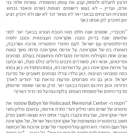
הרצון להעלים ולמחוק קבע את עומק ההשמדה. עשרות אלפי בני
אדם, ועדיין – לא נעשו רישומים. הגופות נשרפו והאפר נכתש.
ממרבית הנרצחים בבאבי יאר לא נשאר זכר לא שם ולא זיכרון. הגיע
זמן הזיכרון. לכן אנחנו כאן!
"מכובדיי, שמונים שנה חלפו מאז הטבח הנורא בבאבי יאר. לפני
שלושים שנה בדיוק כוננה אוקראינה העצמאית וכוננו יחסיה
הדיפלומטיים עם ישראל. לעם היהודי היסטוריה ארוכה ומורכבת,
השזורה בזו של אוקראינה. על אדמת אוקראינה פרחה משך מאות
שנים אחת הקהילות היהודיות מהגדולות והחשובות בעולם. מנהיגים
ומדינאים, אנשי רוח, משוררים ורבנים גדולים. כולם פעלו, הגו וכתבו
על אדמת אוקראינה. כאן, על האדמה הזו, צמחה החסידות. כאן צמחו
כמה ממנהיגי הציונות. כאן נולדו וגדלו מנהיגים חשובים של מדינת
ישראל. וכאן גם היו פוגרומים ופרעות נוראות נגד יהודים לאורך
הדורות. וכאן היה גם הטבח בבאבי יאר. פרק טראגי שאסור שיימחק
מדברי הימים של משפחת העמים. צלקת נצח על פני כדור הארץ!
"הקמת ה- Babyn Yar Holocaust Memorial Center שמספר את
סיפורם של שניים וחצי מיליון יהודי מזרח אירופה, ובתוכם מיליון וחצי
יהודי אוקראינה, שנרצחו ונקברו בקברי אחים היא מעשה חשוב ופרק
חשוב בהיסטוריה המשותפת של אוקראינה ושל ישראל, של אוקראינה
ושל העם היהודי. היא תיקון עוול היסטורי של שנים ארוכות של הכחשה
והשכחה, והפקת לקח ולימוד לדורות הבאים*. בל נטעה – *גם בימים