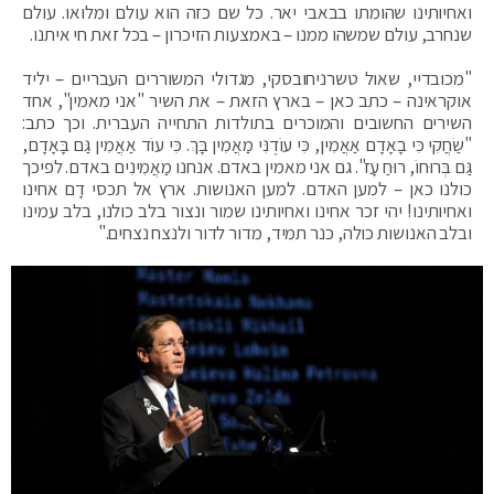
ואחיותינו שהומתו בבאבי יאר. כל שם כזה הוא עולם ומלואו. עולם
שנחרב, עולם שמשהו ממנו – באמצעות הזיכרון – בכל זאת חי איתנו.
"מכובדיי, שאול טשרניחובסקי, מגדולי המשוררים העבריים – יליד
אוקראינה – כתב כאן – בארץ הזאת – את השיר "אני מאמין", אחד
השירים החשובים והמוכרים בתולדות התחייה העברית. וכך כתב:
"שַׂחֲקִי כִּי בָאָדָם אַאֲמִין, כִּי עוֹדֶנִּי מַאֲמִין בָּךְ. כִּי עוֹד אַאֲמִין גַּם בָּאָדָם,
גַּם בְּרוּחוֹ, רוּחַ עָז". גם אני מאמין באדם. אנחנו מַאֲמִינִים באדם. לפיכך
כולנו כאן – למען האדם. למען האנושות. ארץ אל תכסי דָם אחינו
ואחיותינו! יהי זכר אחינו ואחיותינו שמור ונצור בלב כולנו, בלב עמינו
ובלב האנושות כולה, כנר תמיד, מדור לדור ולנצח נצחים."