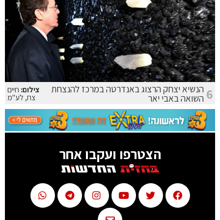
הנשיא יצחק הרצוג באנדרטה במרכז להנצחת
צילום:
חיים
6
השואה באבי יאר
צח, לע"מ
הצטרפו ועקבו אחר