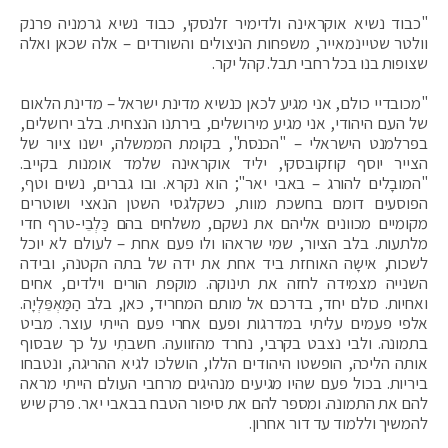
"כבוד נשיא אוקראינה ולדימיר זלנסקי, כבוד נשיא גרמניה פרנק
וולטר שטיינמאייר, משפחות הניצולים והשורדים – אלה שכאן ואלה
שצופות בנו בכל רחבי תבל. קהל יקר.
"מכובדיי כולם, אני מגיע לכאן כנשיא מדינת ישראל – מדינת הלאום
של העם היהודי, אני מגיע מירושלים, בירתנו הנצחית. בלב ירושלים,
בפרלמנט הישראלי – "הכנסת", בקומת הממשלה, ישנו ציור של
הצייר יוסף קוזקובסקי, יליד אוקראינה שלמד אומנות בקייב.
"המובָלים להורג – באבי יאר"; הוא נקרא. ובו גברים, נשים וטף,
הפוסעים דומם בחשכת מוות, כשקלגסי השטן הנאצי ושוטרים
מקומיים מכוונים אליהם את נשקם, משלחים בהם כַּלְבֵי-טרף חדי
מלתעות. בלב הציור, שמי שראהו ולו פעם אחת – לעולם לא יוכל
לשכוח, אישָה האוחזת ביד אחת את ידה של בתה הקטנה, ובידה
השנייה מצמידה לחזה את תינוקה. מוקפת הורים וילדים, אחים
ואחיות. כולם יחד, בדרכם אל מותם המחריד, כאן, בלב הַמַּאְפֵּלְיָה.
אלפי פעמים עליתי במדרגות ופעם אחרי פעם הייתי עוצר. מביט
בתמונה. ולבי נצבט בקרבי, נחרד מהזוועה. חשבתִי על כך שבסוף
אותה הליכה, הופשטו היהודים הללו, הושלכו לגיא ההריגה, ונטבחו
ביריות. בכול פעם שהיו מגיעים מנהיגים מרחבי העולם הייתי מראה
להם את התמונה. ומספר להם את סיפור הטבח בבאבי יאר. פרק שיש
להמשיך וללמוד עד דור אחרון.