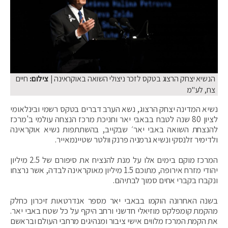
הנשיא יצחק הרצוג בטקס לזכר ניצולי השואה באוקראינה
| צילום:
חיים
צח, לע"מ
נשיא המדינה יצחק הרצוג, נשא הערב דברים בטקס רשמי ובינלאומי
לציון 80 שנה לטבח בבאבי יאר וחניכת מרכז הנצחה עולמי ב'מרכז
להנצחת השואה באבי יאר׳ שבקייב, בהשתתפות נשיא אוקראינה
ולדימיר זלנסקי ונשיא גרמניה פרנק וולטר שטיינמאייר.
המרכז מוקם בימים אלו על מנת להנציח את סיפורם של 2.5 מיליון
יהודי מזרח אירופה, מתוכם 1.5 מיליון מאוקראינה לבדה, אשר נרצחו
ונקברו בקברי אחים סמוך לבתיהם.
בשנה האחרונה הוקמו בבאבי יאר מספר אנדרטאות זיכרון כחלק
מהקמת קומפלקס מוזיאלי חדשני ורחב היקף על כל שטח באבי יאר.
את הקמת המרכז מלווים אישי ציבור ומנהיגים מרחבי העולם ובראשם