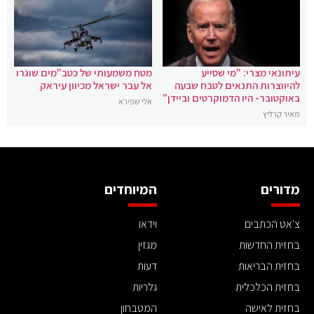
עיתונאי מצרי: "מי שסייע
מטח משמעותי של כטב"מים שוגרו
להיווצרות התנאים לטבח שבעה
אל עבר ישראל מכיוון עיראק
באוקטובר- היו הדמוקרטים וביידן"
אלי שפירא
מאיר קרליץ
מדורים
המיוחדים
צ'אט הכתבים
וידאו
בחזית החדשות
מגזין
בחזית הבריאות
דעות
בחזית הכלכלית
גלריות
בחזית לאישה
המטבחון