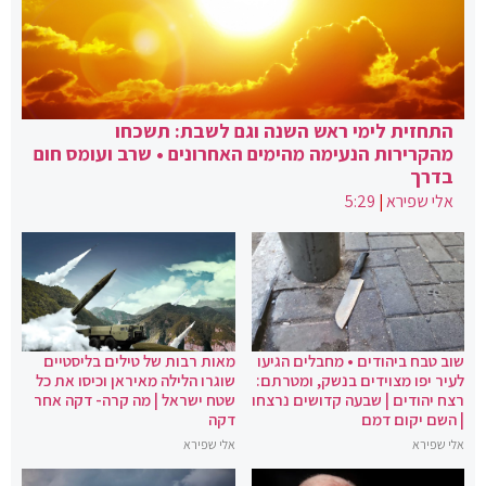
התחזית לימי ראש השנה וגם לשבת: תשכחו
מהקרירות הנעימה מהימים האחרונים • שרב ועומס חום
בדרך
אלי שפירא
|
5:29
שוב טבח ביהודים • מחבלים הגיעו
מאות רבות של טילים בליסטיים
לעיר יפו מצוידים בנשק, ומטרתם:
שוגרו הלילה מאיראן וכיסו את כל
רצח יהודים | שבעה קדושים נרצחו
שטח ישראל | מה קרה- דקה אחר
| השם יקום דמם
דקה
אלי שפירא
אלי שפירא