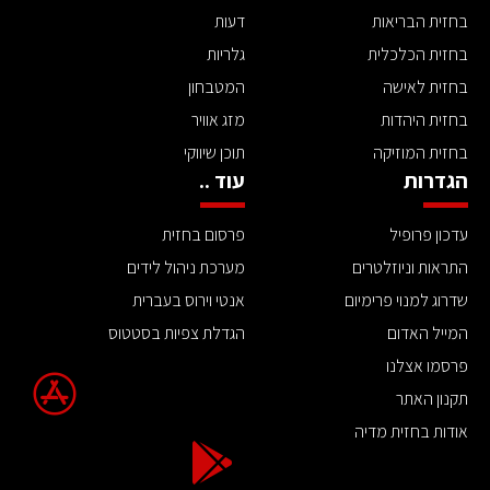
בחזית הבריאות
דעות
בחזית הכלכלית
גלריות
בחזית לאישה
המטבחון
בחזית היהדות
מזג אוויר
בחזית המוזיקה
תוכן שיווקי
הגדרות
עוד ..
עדכון פרופיל
פרסום בחזית
התראות וניוזלטרים
מערכת ניהול לידים
שדרוג למנוי פרימיום
אנטי וירוס בעברית
המייל האדום
הגדלת צפיות בסטטוס
פרסמו אצלנו
תקנון האתר
אודות בחזית מדיה