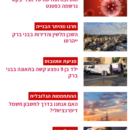
נרשמה כפטנט
חרגו מהיתר הבנייה
השכן הלשין והדירות בבני ברק
ייהרסו
פגיעת אוטובוס
ילד בן 9 נפצע קשה בתאונה בבני
ברק
ההתחממות הגלובלית
האם אנחנו בדרך לחשבון חשמל
דיפרנציאלי?