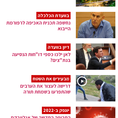
בוועדת הכלכלה
נחשפה תכנית האכיפה לרפורמת
הייבוא
דיון בוועדה
לאן ילכו כספי דו"חות הנסיעה
בנת"צים?
מבעירים את השטח
דרישה לעצור את הערבים
שהתפרעו בשמחת תורה
יונפק ב-2022
התרופה החדשה של אנלייבקס