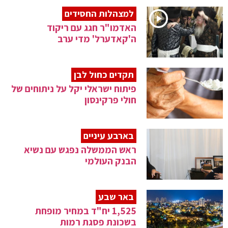
למצהלות החסידים
האדמו"ר חגג עם ריקוד
ה'קאדערל' מדי ערב
תקדים כחול לבן
פיתוח ישראלי יקל על ניתוחים של
חולי פרקינסון
בארבע עיניים
ראש הממשלה נפגש עם נשיא
הבנק העולמי
באר שבע
1,525 יח"ד במחיר מופחת
בשכונת פסגת רמות