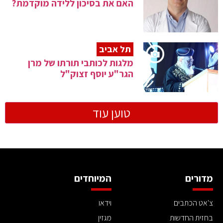
האם את בסיכון ללידה מוקדמת?
תל אביב
מלגות לכותבי תורתו של מרן
הגר"ע יוסף זצוק"ל
טוען עוד
מדורים
המיוחדים
צ'אט הכתבים
וידאו
בחזית החדשות
מגזין