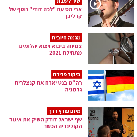
שיר לשבת
אבי הס עם "לכה דודי" נוסף של
קרליבך
מגמה חיובית
צמיחה ביבוא ויצוא יהלומים
מתחילת 2021
ביקור פרידה
רה"מ בנט יארח את קנצלרית
גרמניה
מיזם פורץ דרך
שף ישראל דודק השיק את איגוד
הקולינריה הכשר