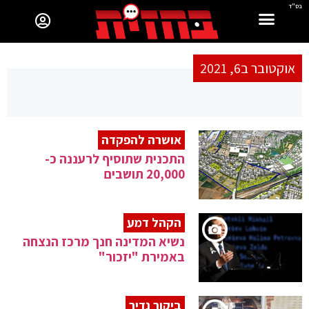
בס"ד
אוקטובר ב6, 2021
אושרה להפקדה
התכנית שתוסיף לרעננה כ-
20,000 תושבים
הקהל דמע
נשיא המדינה חנך מרכז הנצחה
באמירת "יזכור"
ביקור נדיר