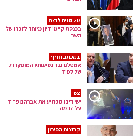
20 שנים לרצח
בכנסת קיימו דיון מיוחד לזכרו של
השר
במכתב חריף
אמסלם נגד נסיעותיו המופקרות
של לפיד
צפו
ישי ריבו מפתיע את אברהם פריד
על הבמה
קבוצות הסיכון