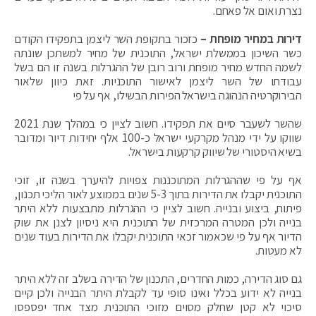
נצרת ואום אל פאחם.
דירות במחיר מופחת –
כזכור בתקופת השר ליצמן בתפקידו הקודם
כשר השיכון בממשלת ישראל, התוכנית של מחיר למשתכן שונתה
לשמה החדש מחיר מופחת ורוב רובן של ההגרלות בשנה זו הם בשל
עבודתו של השר ליצמן לאישור התוכניות. זאת כיוון שלאור
הבירוקרטיה הנהוגה בישראל הפירות הבשילו, אף על פי
שהשר לשעבר סיים את תפקידו. חשוב לציין כי במהלך שנת 2021
שווקו על ידי מנהל מקרקעי ישראל כ-100 אלף יחידות דיור ומדובר
בשיא היסטורי של שיווק קרקעות בישראל.
אף על פי שההגרלות המתוכננות צפויות להיערך בשנה זו, זוכי
התוכנית יקבלו את הדירות בתוך 5-3 שנים בממוצע לאור הליכי תכנון,
פיתוח, ביצוע ובנייה. חשוב לציין כי ההגרלות מתבצעות ללא היתר
בנייה ולכן המטרה המרכזית של התוכנית היא ניסיון לצנן את שוק
הדיור אף על פי שכאמור זכאי התוכנית יקבלו את הדירות בעוד שנים
לא מעטות.
גם סוג הדירה, כמות החדרים, התכנון של הדירה בשלב זה ללא היתר
בנייה לא ידוע בכלל ואינו סופי עד לקבלת היתר הבנייה ולכן קיים
סיכוי לא קטן שחלק מסוים מזוכי התוכנית מצד אחד יפספסו