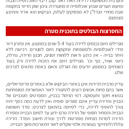
והערבית המשוועות לדירות וזאת לאור קצב ריבוי האוכלוסייה הגבוה
ומיעוט הערים שבהן אוכלוסייה זו מתגוררת. צינון שוק הדיור בתקופה
שבה מחירי הנדל"ן לא מפסיקים לעלות, הביקוש הוא אדיר וההיצע
מצומצם.
החסרונות הבולטים בתוכנית מטרה
מגרילים היום נכנסים לדירה בעוד 5-4 שנים בממוצע. אין פתרון דיור
מידי לאוכלוסיות ולמשפחות שזקוקות היום למגורים. רכישה ללא
היתר בנייה – אין כרגע ודאות ללוחות זמנים, תכנון הדירה, גודלה,
כיווני אוויר, נוף וכו' .מגרילים היום את הזכות לדירה ורק בעוד
כשנתיים בממוצע יודעים מה הגרלנו והאם באמת מתאים לצרכים
שלנו.
עדיין מרבית הדירות אינן באזורי הביקוש אלא באזורים פריפריאליים,
אשר בהם פחות אנשים רוצים להתגורר לאור האפשריות המופחתות
בנושא חינוך ותעסוקה. דמי הניהול בבניין, המפרטים הטכניים של
הבניין והדירה עדיין אינם סגורים סופית ואין לדעת כמה כסף יהיה
צורך להוסיף לדירה, כדי לסיימה בהתאם לצרכינו. מדד תשומות
הבנייה והמחיר הסופי של הדירה טרם ידוע עד לסיום הבנייה ומסירת
הדירה למרות הנחיות מפורטות לדרך וצורת חישוב המדד. הדירה
עלולה להתייקר בעשרות אלפי שקלים לאור התארכות משך הבנייה.