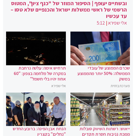
ובשתיים יעופף | הסיפור המוזר של "כנף ציון", המטוס
הרשמי של ראשי ממשלות ישראל והכנפיים שלא טסו –
עד עכשיו
אלי שפירא
|
5:12
שכרם הממוצע של עובדי
תרחיש אימה: עלטה נרחבת
הממשלה: 50% יותר מהממוצע
במקרה של מלחמה בצפון: "60
במשק
אחוז יהיו בלי חשמל"
מערכת בחזית
אלי שפירא
ייאוש: רשתות השיווק סובלות
הנחת אבן הפינה: ברובע החדש
ממכת גניבות חסרת תקדים
"נחלים" בקצרין