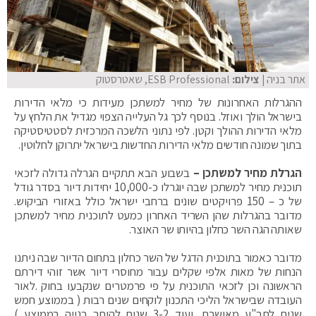
אתר בניה
| צילום:
ESB Professional, שאטרסטוק
ההגרלות האחרונות של מחיר למשתכן מעידות כי מלאי הדירות
בישראל הולך ואוזל. בנוסף לכך גל העלייה הצפוי מגדיל את הלחץ על
מלאי הדירות ההולך וקטן. לפי נתוני הלשכה המרכזית לסטטיסטיקה
בתוך שמונה חודשים מלאי הדירות החדשות בישראל יתרוקן לחלוטין.
הגרלת מחיר למשתכן –
בשבוע הבא תתקיים הגרלה גדולה לזכאי
תוכנית מחיר למשתכן שבה יוגרלו כ-10,000 יחידות דיור בסדר גודל
של כ – 150 פרויקטים שונים ברחבי ישראל כולל באזורי הביקוש.
מדובר בהגרלות שהן השריד האחרון כמעט לתוכנית מחיר למשתכן
שאותה הגה השר כחלון בהיותו שר האוצר.
מדובר כאמור בתוכנית הדגל של השר כחלון בתחום הדיור שבה ניתנו
הנחות של מאות אלפי שקלים עבור מחוסרי דיור אשר זוהי דירתם
הראשונה וכן לזכאי התוכנית על פי פרמטרים שנקבעו בחוק .לאור
העובדה שבישראל הליכי התכנון לוקחים שנים רבות ( בממוצע חמש
שנים לתב"ע מאושרת, ועוד 3-2 שנים להיתר בנייה בממוצע )