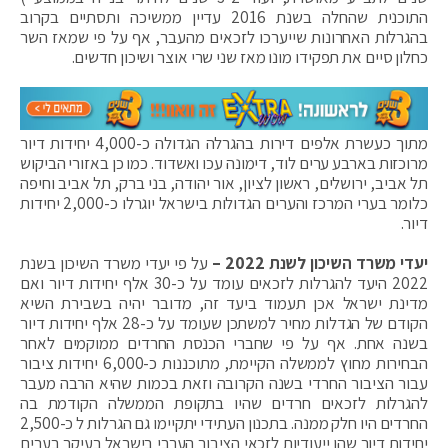
התוכנית שהחלה בשנת 2016 עדיין ממשיכה ותסתיים בקרוב
בהגרלות האחרונות שייערכו לזכאים מהעבר, אף על פי שמאז השר
כחלון סיים את תפקידו מונו מאז שני שרי אוצר ושיכון חדשים.
מתוך כעשרת אלפים דירות בהגרלה הגדולה כ-4,000 יחידות דיור
מרוכזות בארבע ערים לוד, דימונה עכו ואשדוד. כמו כן באזורי הביקוש
תל אביב, ירושלים, ראשון לציון, אור יהודה, בני ברק, תל אביב וחיפה
כלומר בערי המרכז והערים הגדולות בישראל יוגרלו כ-2,000 יחידות
דיור.
יעדי משרד השיכון לשנת 2022 –
על פי יעדי משרד השיכון בשנת
2022 היעד להגרלות לזכאים עומד על כ-30 אלף יחידות דיור ואם
מדינת ישראל אכן תעמוד ביעד זה, מדובר יהיה בשבירת השיא
הקודם של הגדלות מחיר למשתכן שעומד על כ-28 אלף יחידות דיור
בשנה אחת. אף על פי שחברי הכנסת החרדים ממוקמים לאחר
הבחירות מחוץ לממשלה הקיימת, מתוכננות כ-6,000 יחידות ציבור
עבור הציבור החרדי בשנה הקרובה וזאת בכמות שהיא הרבה מעבר
להגרלות לזכאים חרדים שהיו בתקופת הממשלה הקודמת בה
החרדים היו חלק ממנה. בתכנון העתידי יתקיימו גם הגרלות ל כ-2,500
יחידות דיור שהן ייעודיות לזכאי הציבור הערבי בישראל בעיקר בערים