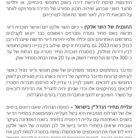
הזדמנות קיימת לרכישת דירה בשוק החופשי בינתיים, או יחליטו
מהצד השני שברגע שיהיה תכנון מפורט של הדירה והפרויקט לוותר
על הזכאות לדירה, לאור חוסר התאמה לצורכיהם .
התוכנית של השר אלקין –
כיום השר אלקין יזם ואישר תוכנית דיור
חדשה בשם מחיר מטרה ומכרזים ראשונים כבר ייצאו לקבלנים
בחודשים האחרונים והם יכללו אלפי יחידות דיור חדשות שיוגרלו רובן
ככולן בשנת 2023 .גם בתוכנית זו קיים שילוב בין בנייה בשוק החופשי
לבין דירות מוזלות, במסגרת תוכנית מחיר מטרה עם הנחות של עד
כ-300 אלף ₪ מול מחירי השוק או עד 20 אחוז הנחה ממחיר שוק.
מדובר במתחמים כאמור משולבים של שוק חופשי ודיור מוזל כאשר
לעיתים קרובות מדובר בחלוקה של דירות באותו בניין מגורים הן לשוק
החופשי והן לזכאים. חשוב לציין כי עדיין לא פורסמו חוברות המכרז
לזכאים בפרויקטים אלו וכדי שניתן יהיה להגריל את הדירות לזכאים
על משרד השיכון יש להוציא חוברות מכרז בטרם ההגרלות.
עליית מחירי הנדל"ן בישראל –
המסה הגדולה שאנו רואים בימים
אלו של הגרלות מסיביות היא בשל העלייה המתמשכת במחירי הדיור
בשנים האחרונות עם עלייה דרמטית במיוחד בשנה האחרונה בעיקר
ושבירת שיאים במחירי הדיור בישראל. לכן המטרה של השר אלקין
היא להראות את המאמצים שהממשלה עושה במטרה לנסות לצנן את
שוק הדיור הגואה, למרות הביקושים הגבוהים ובדרך זו להוריד מהשוק