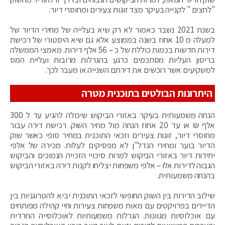
"לחצים " לקנייה בעיקר מצד זוגות צעירים ומחוסרי דיור.
בשנת 2021 נשבר כאמור לא רק שיא בעלייה של מחירי הדיור של
למעלה מ 10 אחוז בשנה בממוצע אלא גם שיא היסטורי של רכישת
דירות חדשות בכמות כוללת של כ – 56 אלף דירות. מאמצי הממשלה
בריסון העליות מסתכמים כרגע בהגרלות מרובות ועליית המס
למשקיעים אשר רוכשים את דירתם השנייה או מעבר לכך.
היתרונות הבולטים בתוכנית מטרה
הנחה משמעותית בעיקר באזורי הביקוש שיכולה להגיע עד ל 300
אלף ₪ או עד 20 אחוז הנחה מול מחיר השוק. רכישת דירה עבור
מחוסרי דיור, זוגות צעירים וזכאי התוכנית במחיר סופי כאשר שוק
הדיור בוער ומחירי הנדל"ן לא מפסיקים לעלות. מכירה של אלפי
יחידות דיור באזורי הביקוש למרות סיכויי הזכייה הנמוכים והביקוש
הגבוה לדירות אלו – אלפי משפחות יצליחו לקנות דירה באזורי הביקוש
בהנחה משמעותית.
שילוב הדירות בין השוק החופשי לזכאי התוכנית יביא להטרוגניות בין
הדיירים בפרויקטים עם מאות משפחות צעירות וחיי קהילה מפותחים
עם אוכלוסיות מגוונות. הגרלות משמעותיות לאוכלוסייה החרדית