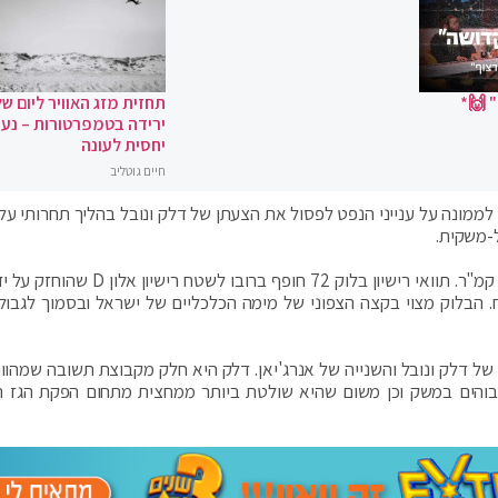
 🙌*
תחזית מזג האוויר ליום של
ירידה בטמפרטורות – נעי
יחסית לעונה
חיים גוטליב
לממונה על ענייני הנפט לפסול את הצעתן של דלק ונובל בהליך תחרותי על ר
בלוק 72 הוא רישיון חיפושי גז ונפט, בשטח של כ-400 קמ"ר. תוואי רישיון בלוק 72 חופף בר
2, מבלי שבוצע בו קידוח. הבלוק מצוי בקצה הצפוני של מימה הכלכליים של ישראל ובסמוך לגב
ל דלק ונובל והשנייה של אנרג'יאן. דלק היא חלק מקבוצת תשובה שמהווה
בוהים במשק וכן משום שהיא שולטת ביותר ממחצית מתחום הפקת הגז ה