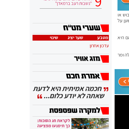
"נשבות רעב ברמאדן"
וש או
ען על
הם היא
מטבע
שער יציג
שינוי
עדכון אחרון:
ה ומר
חכמה אמיתית היא לדעת
שאתה לא יודע כלום...
לקראת חג הסוכות:
כך תימנעו מפציעה