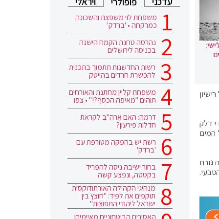
עדכני
ויראלי
פופולרי
משפחת לוי משפצת והשכונה
כמרקחה • 'ברדק'
נהרסה טחנת הקמח הישנה
ישי:
בכניסה לירושלים
ם
רשות החדשנות תתמוך בתכנית
להכשרת חרדים בהייטק
משפחת קליין מחתנת והאורחים
ישיון
תוהים "מאיפה הכסף?!" • צפו
דרמה: האם ארה"ב לקראת
ובו לשטח רישיון אלון D שהוחזק על ידי דלק
חדלות פירעון?
ול המים
רשת יש בהפקה מטורפת עם
'ברדק'
 גורם
בחור ישיבה ניסה להפריד
טבעי.
בקטטה, ונפצע קשה
מנהיגי הקהילה האורתודוקסית
תוקפים את לפיד: "חוצץ בין
ישראל ליהודי התפוצות"
האסירים הביטחוניים מאיימים: