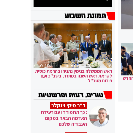
צילום:
קובי גדעון / לע"מ
ראש הממשלה בנימין נתניהו בהרמת כוסית
לקראת ראש השנה במוסד, בשב"כ ועם
החדש
פורום מטכ"ל
ד"ר מיקי וינקלר
: כך תתמודדו עם רעידת
האדמה הבאה במקום
העבודה שלכם