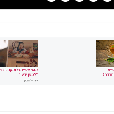
ייע
מוטי שטיינמץ ומקהלת נ
וחרדה?
"למען ידעו"
ישראל מונק