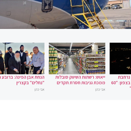
 נרחבת
ייאוש: רשתות השיווק סובלות
הנחת אבן הפינה: ברובע 
במקרה של מלחמה בצפון: "60
ממכת גניבות חסרת תקדים
"נחלים" בקצרין
אבי כהן
אבי כהן