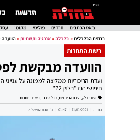
בס"ד
צ'אט הכתבים
חרדים
פוליטי
מקומי
עסקי
בחזית הכלכלית
»
כלכלה
»
אנרגיה ותשתיות
»
הוועדה 
רשות התחרות
הוועדה מבקשת לפסו
ועדת הריכוזיות ממליצה לממונה על ענייני 
חיפושי הגז "בלוק 72"
תגיות:
דלק
,
ועדת הריכוזיות
,
נובל אנרג'י
,
רשות התחרות
בחזית
11/01/2021
01:47
כ"ז טבת התשפ"א