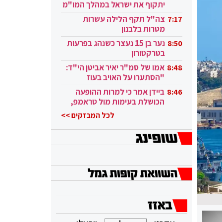
יתקוף את ישראל במהלך המו"מ
בקטאר"
צה"ל תקף הלילה עשרות
7:17
מטרות בלבנון
נער בן 15 נעצר כשנהג בפרעות
8:50
בטרקטורון
אמו של סמ"ר יאיר אביטן הי"ד:
8:48
"הסתערו על האויב בעוז
ובגבורה"
ביידן אמר כי למרות ההופעה
8:46
הכושלת בעימות מול טראמפ,
הוא ממשיך
לכל המבזקים >>