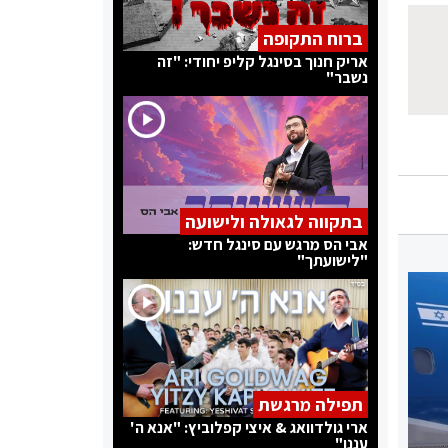
ברוח התקופה
אריק חנוך בסינגל קליפ יחודי: "זה
נשבר"
בתקווה לגאולה ולישועה
אבי הס מרגש עם סינגל חדש:
"לישועתך"
תפילה מרגשת
ארי גולדוואג & איצי קפלוביץ: "אנא ה'
עננו"