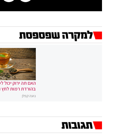
האם תה ירוק יכול לס
בהורדת רמות לחץ 
נועה קפלן