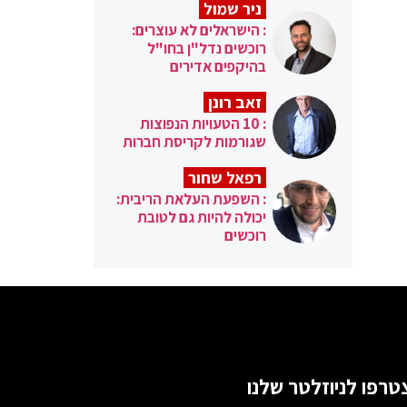
ניר שמול
: הישראלים לא עוצרים:
רוכשים נדל"ן בחו"ל
בהיקפים אדירים
זאב רונן
: 10 הטעויות הנפוצות
שגורמות לקריסת חברות
רפאל שחור
: השפעת העלאת הריבית:
יכולה להיות גם לטובת
רוכשים
טרפו לניוזלטר שלנו