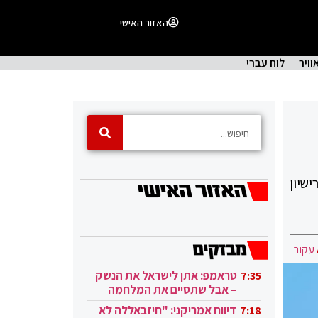
האזור האישי
וויר
לוח עברי
שיון
עקוב
טראמפ: אתן לישראל את הנשק
7:35
– אבל שתסיים את המלחמה
בעזה
דיווח אמריקני: "חיזבאללה לא
7:18