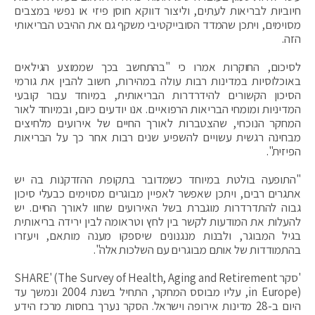
חיוביות לבריאות לעתים, וליצור דווקא חוסן פיזי או נפשי במצבים
מסוימים, ויתכן שהמדד הסובייקטיבי משקף גם את ההיבט הבריאותי
הזה.
לסיכום, החוקרות אמרו כי "בהתחשב בכך שממוצע הגילאים
באוכלוסיות במדינות רבות עולה במהירות, חשוב להבין את גורמי
הסיכון הקשורים להידרדרות הבריאותית, במיוחד עבור קובעי
המדיניות ומומחי הבריאות הרפואיים. אנו יודעים כיום, ובמיוחד לאור
המחקר הנוכחי, שהצטברות לאורך החיים של אירועים מלחיצים
מבחינה רגשית עשויים להשפיע שנים רבות אחר כך על הבריאות
הפיזית".
"התופעה בולטת במיוחד כשמדובר בתקופת ההזדקנות בה יש
אתגרים רבים, ויתכן שאפשר לאפיין מבוגרים מסוימים כבעלי סיכון
גבוה להתדרדרות מוגברת בשל האירועים שחוו לאורך החיים. יש
להעלות את המודעות לקשר בין לחץ וטראומה לבין ירידה בריאותית
בגיל המבוגר, ולבנות מנגנונים שיספקו מענה מותאם, ויעזרו
בהתמודדות של אותם מבוגרים עם השלכות אלה".
'סקר SHARE' (The Survey of Health, Aging and Retirement
in Europe), עליו מבוסס המחקר, התחיל בשנת 2004 ונמשך עד
היום ב-28 מדינות אירופה וישראל. הסקר נערך בחסות מרכז הידע