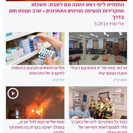
התחזית לימי ראש השנה וגם לשבת: תשכחו
מהקרירות הנעימה מהימים האחרונים • שרב ועומס חום
בדרך
אלי שפירא
|
5:29
מרגש: צוות מד״א נפגש עם ניצולי
חולים חוששים מקיצוץ בתוספת
הטבח בעוטף עזה
לתקציב סל התרופות
משה קליין
יוסי לביא
כנגד כל הסיכויים: ליבו של האברך
מטח שלישי כעת לתל אביב,
חזר לפעום לאחר החייאה של
במהלך ישיבה בקריה בה משתתף
חובשי הצלה
בלינקן