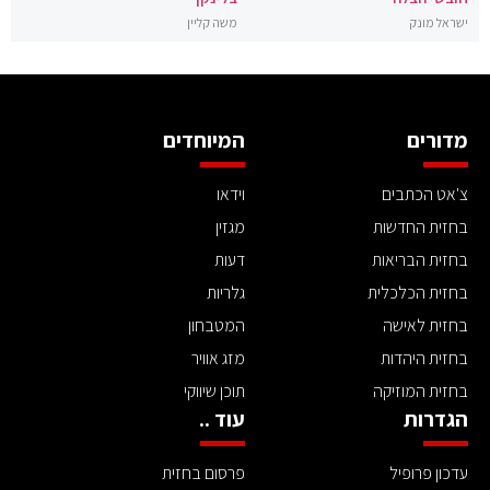
ישראל מונק
משה קליין
מדורים
המיוחדים
צ'אט הכתבים
וידאו
בחזית החדשות
מגזין
בחזית הבריאות
דעות
בחזית הכלכלית
גלריות
בחזית לאישה
המטבחון
בחזית היהדות
מזג אוויר
בחזית המוזיקה
תוכן שיווקי
הגדרות
עוד ..
עדכון פרופיל
פרסום בחזית