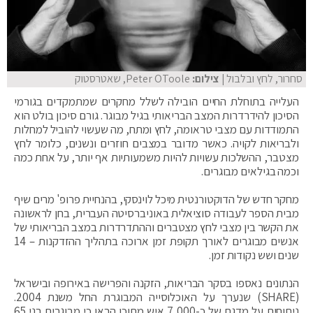
סחרור, לחץ ובלבול
| צילום:
Peter OToole, שאטרסטוק
העלייה בתוחלת החיים הובילה לשלל מחקרים שמתמקדים בגורמי
הסיכון להידרדרות המצב הבריאותי בגיל מבוגר. גורם סיכון בולט הוא
התמודדות עם מצבי טראומה, לחץ ומתח, מה שעשוי להוביל למחלות
ולבריאות לקויה. כאשר מדובר במצבים חוזרים ונשנים, כלומר לחץ
מצטבר, ההשלכות עשויות להיות משמעותיות אף יותר, על אחת כמה
וכמה בגילאים מבוגרים.
מחקר חדש של הדוקטורנטית מיכל לוינסקי, בהנחיית פרופ' מרים שיף
מבית הספר לעבודה סוציאלית באוניברסיטה העברית, בחן לראשונה
את הקשר בין מצבי לחץ מצטברים וההתדרדרות במצב הבריאותי של
אנשים מבוגרים לאורך תקופת זמן ארוכה בתהליך ההזדקנות – 14
שנים ושש נקודות זמן.
הנתונים נאספו בסקר הבריאות, הזקנה והפרישה באירופה ובישראל
(SHARE) שנערך על האוכלוסייה המבוגרת החל משנת 2004.
ניתוחים על מדגם של כ-7,000 איש מתוכו הראו כי מבוגרים בני 65