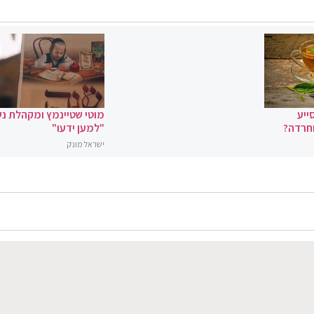
ייע
מוטי שטיינמץ ומקהלת נ
וחרדה?
"למען ידעו"
ישראל מונק