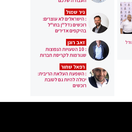
העבודה שלכם
ניר שמול
: הישראלים לא עוצרים:
רוכשים נדל"ן בחו"ל
בהיקפים אדירים
זאב רונן
ודל
: 10 הטעויות הנפוצות
שגורמות לקריסת חברות
רפאל שחור
: השפעת העלאת הריבית:
יכולה להיות גם לטובת
רוכשים