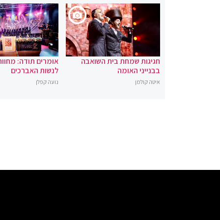
חגיגות שמחת בית השואבה
אומרים תודה: מחוו
בבנייני האומה
לנשות האברכים
איטה קולמן
נועה קפלן