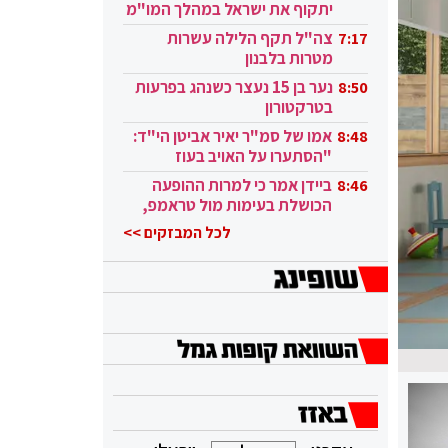
יתקוף את ישראל במהלך המו"מ
בקטאר"
צה"ל תקף הלילה עשרות
7:17
מטרות בלבנון
נער בן 15 נעצר כשנהג בפרעות
8:50
בטרקטורון
אמו של סמ"ר יאיר אביטן הי"ד:
8:48
"הסתערו על האויב בעוז
ובגבורה"
ביידן אמר כי למרות ההופעה
8:46
הכושלת בעימות מול טראמפ,
הוא ממשיך
לכל המבזקים >>