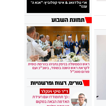
ארי גולדוואג & איצי קפלוביץ: "אנא ה'
עננו"
צילום:
קובי גדעון / לע"מ
ראש הממשלה בנימין נתניהו בהרמת כוסית
לקראת ראש השנה במוסד, בשב"כ ועם
פורום מטכ"ל
ד"ר מיקי וינקלר
: כך תתמודדו עם רעידת
האדמה הבאה במקום