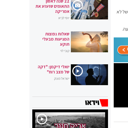
22 שנה לאסון
התאומים שזעזע את
 של לא
אמריקה
יוסי לביא
שאלות נפוצות
המגיעות מבעלי
תוקע
קובי לוי
יואלי דיקמן: "דקה
של מצב רוח"
ישראל מונק