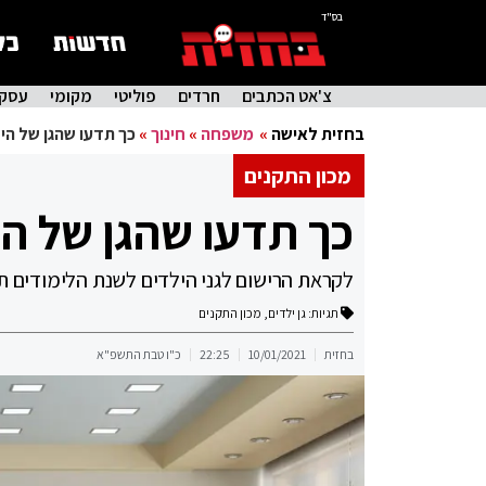
בס"ד
צ'אט הכתבים
חרדים
פוליטי
מקומי
עסקי
בחזית לאישה
»
משפחה
»
חינוך
»
כך תדעו שהגן של הי
מכון התקנים
כך תדעו שהגן של הי
לקראת הרישום לגני הילדים לשנת הלימודים ת
תגיות:
גן ילדים
,
מכון התקנים
בחזית
10/01/2021
22:25
כ"ו טבת התשפ"א