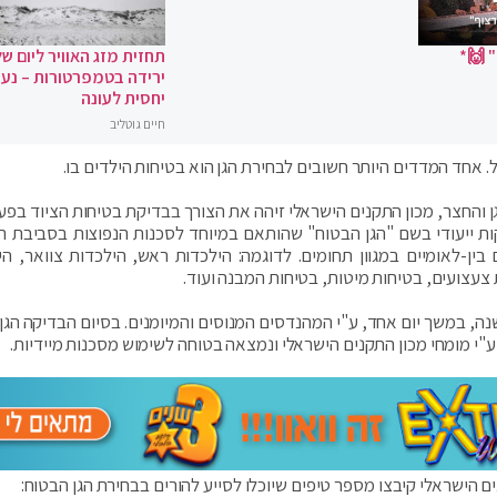
 🙌*
תחזית מזג האוויר ליום של
ירידה בטמפרטורות – נעי
יחסית לעונה
חיים גוטליב
 אחד המדדים היותר חשובים לבחירת הגן הוא בטיחות הילדים בו.
 והחצר, מכון התקנים הישראלי זיהה את הצורך בבדיקת בטיחות הציוד בפעו
לאי 0-3, וחיבר מפרט בדיקות ייעודי בשם "הגן הבטוח" שהותאם במיוחד לסכנות הנפוצות בסביבת 
ן-לאומיים במגוון תחומים. לדוגמה: הילכדות ראש, הילכדות צוואר, הי
צעצועים, בטיחות מיטות, בטיחות המבנה ועוד.
, במשך יום אחד, ע"י המהנדסים המנוסים והמיומנים. בסיום הבדיקה הגן
"י מומחי מכון התקנים הישראלי ונמצאה בטוחה לשימוש מסכנות מיידיות.
נים הישראלי קיבצו מספר טיפים שיוכלו לסייע להורים בבחירת הגן הבטוח: