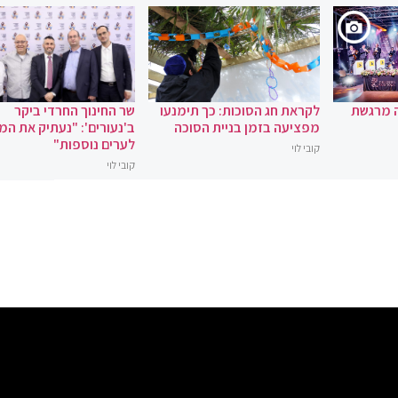
ה מרגשת
לקראת חג הסוכות: כך תימנעו
שר החינוך החרדי ביקר
מפציעה בזמן בניית הסוכה
ב'נעורים': "נעתיק את המ
לערים נוספות"
קובי לוי
קובי לוי