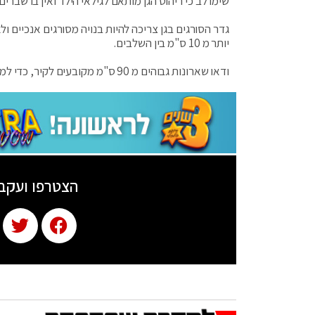
שימו לב כי ריהוט הגן מותאם לגילאי הילד ואין בו שברים
גדר הסורגים בגן צריכה להיות בנויה מסורגים אנכיים ו
יותר מ 10 ס"מ בין השלבים.
ודאו שארונות גבוהים מ 90 ס"מ מקובעים לקיר, כדי למנוע התהפכות וכן פינות בגובה נמוך מ 90 ס"מ מעוגלות עם מיגון למניעת פציעה.
הצטרפו ועקב