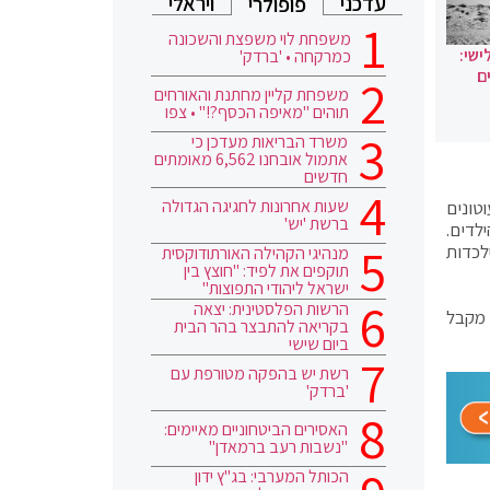
עדכני
ויראלי
פופולרי
משפחת לוי משפצת והשכונה
ישי:
כמרקחה • 'ברדק'
ם
משפחת קליין מחתנת והאורחים
תוהים "מאיפה הכסף?!" • צפו
משרד הבריאות מעדכן כי
אתמול אובחנו 6,562 מאומתים
חדשים
שעות אחרונות לחגיגה הגדולה
טונים
ברשת 'יש'
הילדים.
לכדות
מנהיגי הקהילה האורתודוקסית
תוקפים את לפיד: "חוצץ בין
ישראל ליהודי התפוצות"
הרשות הפלסטינית: יצאה
 מקבל
בקריאה להתבצר בהר הבית
ביום שישי
רשת יש בהפקה מטורפת עם
'ברדק'
האסירים הביטחוניים מאיימים:
"נשבות רעב ברמאדן"
הכותל המערבי: בג"ץ ידון