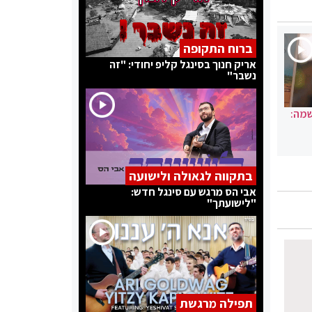
ברוח התקופה
אריק חנוך בסינגל קליפ יחודי: "זה
נשבר"
שמה:
בתקווה לגאולה ולישועה
אבי הס מרגש עם סינגל חדש:
"לישועתך"
תפילה מרגשת