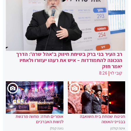
רב העיר בני ברק בשיחת חיזוק ב'אהל שרה': הדרך
הנכונה להתמודדות – איש את רעהו יעזורו ולאחיו
יאמר חזק
קובי לוי
|
8:26
חגיגות שמחת בית השואבה
אומרים תודה: מחווה מרגשת
בבנייני האומה
לנשות האברכים
איטה קולמן
נועה קפלן