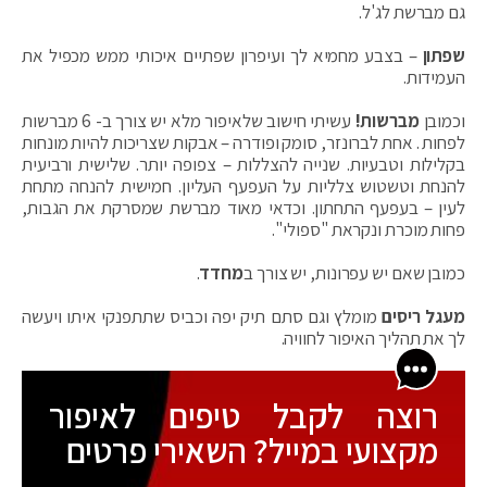
גם מברשת לג'ל.
שפתון
– בצבע מחמיא לך ועיפרון שפתיים איכותי ממש מכפיל את
העמידות.
וכמובן
מברשות!
עשיתי חישוב שלאיפור מלא יש צורך ב- 6 מברשות
לפחות . אחת לברונזר, סומק ופודרה – אבקות שצריכות להיות מונחות
בקלילות וטבעיות. שנייה להצללות – צפופה יותר. שלישית ורביעית
להנחת וטשטוש צלליות על העפעף העליון. חמישית להנחה מתחת
לעין – בעפעף התחתון. וכדאי מאוד מברשת שמסרקת את הגבות,
פחות מוכרת ונקראת "ספולי ".
כמובן שאם יש עפרונות, יש צורך ב
מחדד
.
מעגל ריסים
מומלץ וגם סתם תיק יפה וכביס שתתפנקי איתו ויעשה
לך את תהליך האיפור לחוויה.
רוצה לקבל טיפים לאיפור
מקצועי במייל? השאירי פרטים