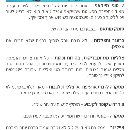
2 סוגי מייקאפ
– אחד ליום יום סטנדרטי ואחד לשבת עמיד
מאוד,מהסיבה הפשוטה שמייקאפ עמיד מאוד הוא לא בריא לעור
ויכול ליצור פצעונים ופיגמנטציה בשימוש ארוך וממושך .
סומק מותאם
– בצבע וברמת ההברקה שלו.
ברונזר והצללות
– לא חובה אבל מוסיף ברמה שלא תכירו את
עצמיכן.
צלליות מט ומבריקות, בהירות וכהות
– כל אחת צריכה התאמה
באופן אישי לדעתי לגבי הצבעים והטמפרטורה, אבל תמיד טוב
צללית שמנת נצנצית וחום ברונזר מט וצלליות שחורה פיגמנטית
לתיקון אייליינר סורר .
מסקרה לגבות או עיפרון או צלליות לגבות
– מאוד תלוי ברמת מילוי
הגבות הנצרכת ובטבעיות שלה. שימר מותאם גם מוסיף מאוד.
פודרה שקופה לקיבוע
– מומלץ לנשים עם עור שומני.
מסקרה
– בעמידות הנדרשת ומאריכה או מעבה לפי הטעם.
אייליינר
– ממליצה מאוד על ג'ל. לא נמרח ועמיד הרבה יותר. נצרכת