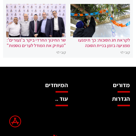
לקראת חג הסוכות: כך תימנעו
שר החינוך החרדי ביקר ב'נעורים':
מפציעה בזמן בניית הסוכה
"נעתיק את המודל לערים נוספות"
קובי לוי
קובי לוי
מדורים
המיוחדים
הגדרות
עוד ..