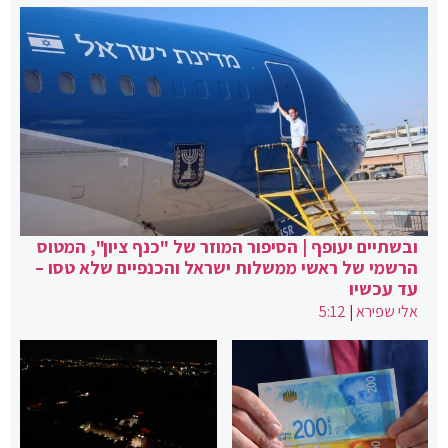
ובשתיים יעופף | הסיפור המוזר של "כנף ציון", המטוס
הרשמי של ראשי ממשלות ישראל והכנפיים שלא טסו –
עד עכשיו
אלי שפירא
|
5:12