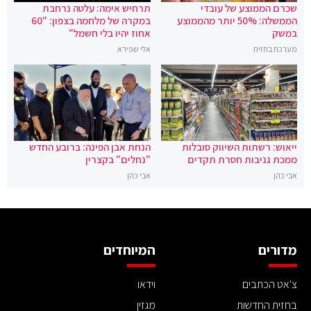
שכרם הממוצע של עובדי
תרחיש אימה: עלטה נרחבת
הממשלה: 50% יותר מהממוצע
במקרה של מלחמה בצפון: "60
במשק
אחוז יהיו בלי חשמל"
מערכת בחזית
אלי שפירא
ייאוש: רשתות השיווק סובלות
הנחת אבן הפינה: ברובע החדש
ממכת גניבות חסרת תקדים
"נחלים" בקצרין
אבי כהן
אבי כהן
מדורים
המיוחדים
צ'אט הכתבים
וידאו
בחזית החדשות
מגזין