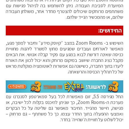
המיועדת לסביבת העבודה. ניתן להשתמש בה לניהול פגישות עם
משתתפים מרוחקים שיכולים להצטרף מחדר אחר, משולחן העבודה
שלהם, או מהמכשיר הנייד שלהם.
החידושים:
השימוש ב- Zoom Rooms במצב ״קיוסק מידע״ וחיבור למסך מגע,
מאפשר לאורחים ועובדים שמגיעים מחוץ למשרד ליהנות מחוויית
כניסה שאינה דורשת לבוא במגע עם פקיד קבלה אנושי. את הבאים
מקבל נציג החברה שיושב במיקום מרוחק והוא יכול לכוון את האורח
ליעדו בתוך החברה, כשישנה גם אפשרות לאוטומציה מוקלטת מראש
של כל תהליך הכניסה והרשאתה.
החל מגירסה 5.5, זום מאפשרת לכל בעל סמארטפון לסנכרנו עם
מערכת ה-Zoom Rooms, כך שניתן להיכנס בקלות לכל ישיבה, או
פגישה, היישר מהנייד. החיבור מאפשר גם שליטה על כל הבקרים
ואמצעי ההפעלה בתוך החדר עצמו. כך כל משתתף – גם מרחוק –
יכול לשלוט על חוויית ה׳שהייה׳ בחדר.