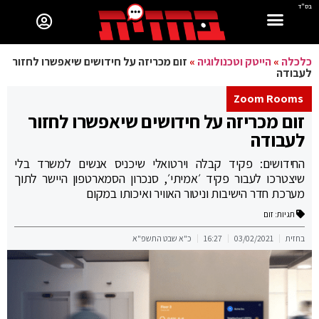
בס"ד
כלכלה
»
הייטק וטכנולוגיה
»
זום מכריזה על חידושים שיאפשרו לחזור
לעבודה
Zoom Rooms
זום מכריזה על חידושים שיאפשרו לחזור
לעבודה
החידושים: פקיד קבלה וירטואלי שיכניס אנשים למשרד בלי
שיצטרכו לעבור פקיד ׳אמיתי׳, סנכרון הסמארטפון היישר לתוך
מערכת חדר הישיבות וניטור האוויר ואיכותו במקום
תגיות:
זום
בחזית
03/02/2021
16:27
כ"א שבט התשפ"א