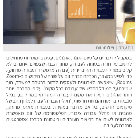
זום עסקי
| צילום:
זום
במקביל לדיבורים על סיום הסגר, ארגונים, עסקים ומוסדות מתחילים
לחשוב על חזרה בטוחה לעבודה, מתוך הבנה שצפויים אתגרים לא
קלים במודל העבודה ההיברידית (עבודה מהמשרד ועבודה מרחוק).
כדי לסייע במעבר, הכריזה חברת זום על שורה של חידושים ב-Zoom
Rooms, שיאפשרו לארגונים ולעסקים לחזור בבטחה למשרד, תוך
שמירה על המודל החדש של ׳עבודה בכל מקום׳. על פי החברה, יותר
ויותר ארגונים המירו את מקום העבודה המסורתי במודל בו, בגלל
מגבלות בריאות והנחיות חדשות, ׳חללי העבודה׳ עברו למגוון רחב של
מיקומים חדשים, בין אם מדובר במשרד, בעבודה מאתר מרוחק,
מהבית או מחלל עבודה ציבורי. הפלטפורמה של זום מאפשרת
לארגונים לשים את בריאות העובדים וביטחונם במרכז אסטרטגיית
החזרה לעבודה.
Zoom Rooms היא מערכת לקיום ועידות וידאו מרובות משתתפים