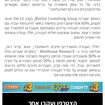
בלבו של כל עסק והשמירה על בריאותם כשהם מקושרים
ופרודוקטיביים היא בקדימות עליונה.״
במחקר שערכה Boston Consulting Group, בקרב 12 אלף אנשי
מקצוע, 60% אמרו שהם רוצים ׳גמישות׳ באשר להיכן ומתי יעבדו. עם
החזרה הצפויה לעבודה צריכים המעסיקים והעובדים להתמודד עם
מספר דאגות: אנשים שמגיעים חולים לעבודה, חללי עבודה עמוסים
מדי ואוורור מתאים.
״חללי העבודה המשרדיים חייבים להשתנות״, אומר קרייג דאר,
אנליסט בכיר ב- Wainhouse Research. ״בסקרים שערכנו עלה
ש-80% מהעובדים שעבדו מרחוק בתקופת הקורונה אמרו שישמחו
להמשיך ולעבוד מרחוק לפחות ב-50% מהזמן כשיכריזו על חזרה
למשרדים. אבל, כדי שזה יקרה, העובדים חייבים חללים בריאים
ובטוחים שעונים על מודל העבודה ההיברידי ואת זה יכולים לספק
פתרונות דוגמת אלה שמציעה זום״.
הצטרפו ועקבו אחר