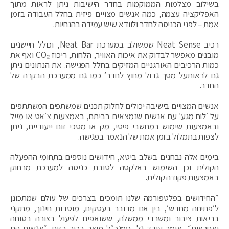
בשילוב מצלמות הממוקמות בחדר הישיבות ניתן לראות מתוך
האפליקציה עצמה, כמה אנשים מצויים פיזית בחלל העבודה בזמן
אמת – לפני הכניסה לחדר ולוודא שיש עמידה בהנחיות.
רכיב Neat Sense שמשולב במערכת Neat Bar, וכולל חיישנים
מובנים מאפשר לבדוק את איכות האוויר, הלחות, ריכוז CO₂ ואף את
כמות הרכיבים האורגניים המזיקים בחלל הפגישה. את הנתונים ניתן
גם לראותעל מסך גדול מחוץ לחדר’ כמו גם ממערכת הבקרה של
החדר.
אנשים המצויים בישיבה יכולים לחלוק תכנים שמשתפים המשתתפים
על ׳לוח מגע׳ עם אנשים שנמצאים בביתם, באמצעות צ׳אט או מייל
ובאמצעות שימוש במחשבי פיסי, מק או מסכי זום ייעודיים, ניתן
לצפות בתמלול בזמן אמת של הנאמר בפגישה.
בימים אלה נבחנים בשלב ביטא, חידושים נוספים בתחומי ההפעלה
הקולית וכן השימוש באלקסה לטובת כניסה למערכת מרחוק
באמצעות פקודה קולית.
״החידושים בפלטפורמה שלנו תומכים בצרכים של עולם שמתכונן
ל׳פתיחה מחדש׳, בין אם מדובר בעסקים, מוסדות חינוך, מתקני
בריאות ציבור ומשרדי ממשלה, ששואפים לפעול בצורה בטוחה
ואחראית״, אומר עודד גל, סמנכ״ל מוצר בכיר בזום. ״אנשים הם