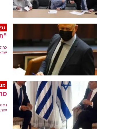
גנץ
"תו
כחול
ישרא
מגע
מחו
ראש 
ייחתם