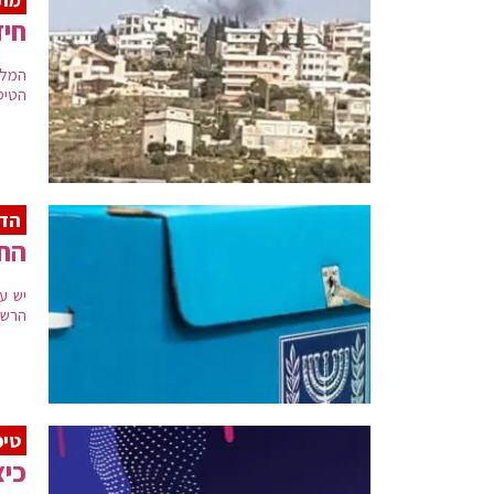
חיז
המל"
הטיס
הדד
החל
יש ע
הרשי
טיפ
כיצ