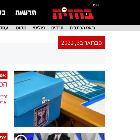
בס"ד
צ'אט הכתבים
חרדים
פוליטי
מקומי
עסקי
פברואר ב3, 2021
אפש
המ
זריזי
הרשי
צפו