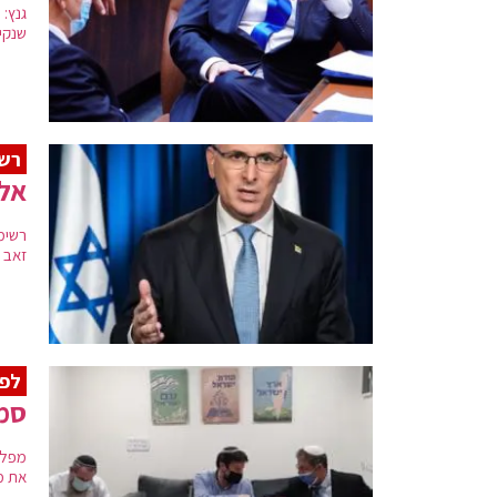
גנץ:
שנקי
רש
אלקין 3, בגין 6, 
רשימת
זאב ב
לפנ
סמו
מפלג
את מקומות 3-6 במסגרת ההסכ