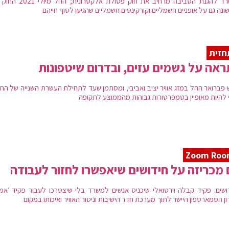
המשרד להגנת הסביבה מרחיב את חוק פסולת אלקטרונ
נה גם על אופניים חשמליים וקורקינטים חשמליים שהגיעו לסוף חייהם
חזית
אה על גשמים עזים, ובדרום שיטפונות
 פברואר החל במזג אוויר יציב ואביבי, ומסתמן שעד לתחילת העשרת השנייה של החו
ף להיות מאופיין בטמפרטורות גבוהות מהממוצע לתקופה
Zoom Roo
 מכריזה על חידושים שיאפשרו לחזור לעבודה
ושים: פקיד קבלה וירטואלי שיכניס אנשים למשרד בלי שיצטרכו לעבור פקיד ׳אמית
ן הסמארטפון היישר לתוך מערכת חדר הישיבות וניטור האוויר ואיכותו במקום