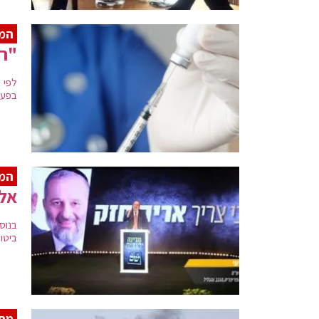
המו
"רק
לפי 
בפעי
המ
אלו
בנוס
ביטו
מתי