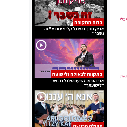
 כלי
ברוח התקופה
אריק חנוך בסינגל קליפ יחודי: "זה
נשבר"
בתקווה לגאולה ולישועה
גשת
אבי הס מרגש עם סינגל חדש:
"לישועתך"
תפילה מרגשת