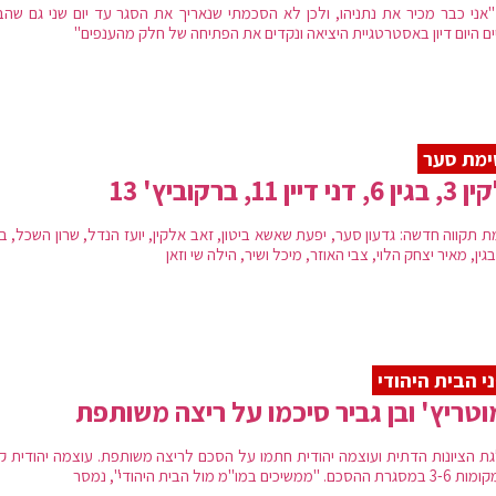
 "אני כבר מכיר את נתניהו, ולכן לא הסכמתי שנאריך את הסגר עד יום שני גם שהב
ים היום דיון באסטרטגיית היציאה ונקדים את הפתיחה של חלק מהענפים"
ימת סער
דני דיין 11, ברקוביץ' 13
 תקווה חדשה: גדעון סער, יפעת שאשא ביטון, זאב אלקין, יועז הנדל, שרון השכל, בנ
גין, מאיר יצחק הלוי, צבי האוזר, מיכל ושיר, הילה שי וזאן
י הבית היהודי
טריץ' ובן גביר סיכמו על ריצה משותפת
ת הציונות הדתית ועוצמה יהודית חתמו על הסכם לריצה משותפת. עוצמה יהודית קי
ם. "ממשיכים במו"מ מול הבית היהודי", נמסר