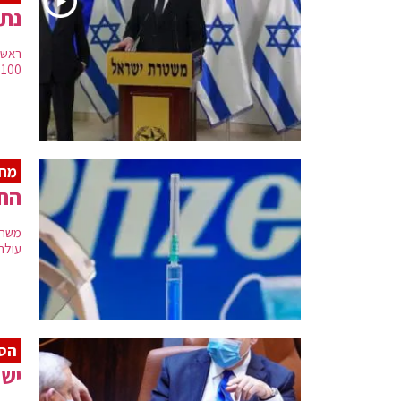
נתנ
ראש 
100 מיליון שקלים להקמת תחנות משטרה ביישובים ערביים
מחק
החי
משרד 
עולה 
הסג
ישי