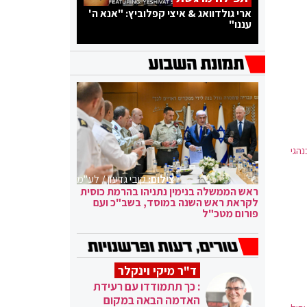
ארי גולדוואג & איצי קפלוביץ: "אנא ה'
עננו"
נהגי
צילום:
קובי גדעון / לע"מ
ראש הממשלה בנימין נתניהו בהרמת כוסית
לקראת ראש השנה במוסד, בשב"כ ועם
פורום מטכ"ל
ד"ר מיקי וינקלר
: כך תתמודדו עם רעידת
האדמה הבאה במקום