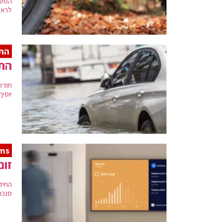
לראשו
הת
התר
חודש
יוסי
ms
זום
החיד
סנכרו