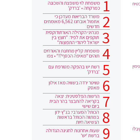
משפחת לוי משפצת והשכונה
טיח
כמרקחה • 'ברדק'
משרד הבריאות מעדכן כי
אתמול אובחנו 6,562 מאומתים
חדשים
מנהיגי הקהילה האורתודוקסית
תוקפים את לפיד: "חוצץ בין
ישראל ליהודי התפוצות"
משפחת קליין מחתנת והאורחים
תוהים "מאיפה הכסף?!" • צפו
ימין
רשת יש בהפקה מטורפת עם
'ברדק'
טוויטר ירדה בשוויה מאז אילון
מאסק
הרשות הפלסטינית: יצאה
בקריאה להתבצר בהר הבית
ביום שישי
הכותל המערבי: בג"ץ ידון
במתווה הכותל בראשות
הנשיאה חיות
בלו
שעות אחרונות לחגיגה הגדולה
ברשת 'יש'