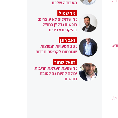
ית; החל מיולי 2021 החוק יחול
העבודה שלכם
ניר שמול
: הישראלים לא עוצרים:
רוכשים נדל"ן בחו"ל
בהיקפים אדירים
זאב רונן
דש,
: 10 הטעויות הנפוצות
שגורמות לקריסת חברות
רפאל שחור
: השפעת העלאת הריבית:
יכולה להיות גם לטובת
רוכשים
י׳,