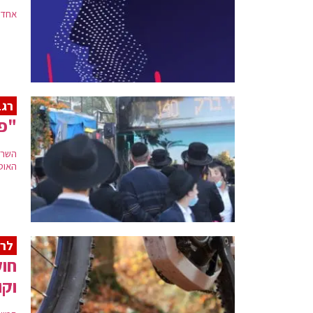
אחד 
רגב
"פו
השרה 
האוטו
לרא
חוק
וקו