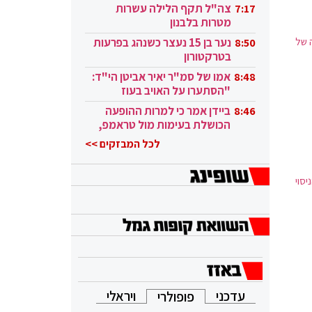
בקטאר"
צה"ל תקף הלילה עשרות
7:17
מטרות בלבנון
 של
נער בן 15 נעצר כשנהג בפרעות
8:50
בטרקטורון
אמו של סמ"ר יאיר אביטן הי"ד:
8:48
"הסתערו על האויב בעוז
ובגבורה"
ביידן אמר כי למרות ההופעה
8:46
הכושלת בעימות מול טראמפ,
הוא ממשיך
לכל המבזקים >>
יסוי
עדכני
ויראלי
פופולרי