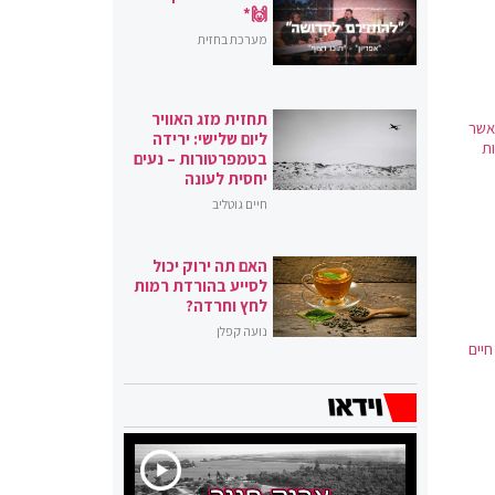
🙌*
מערכת בחזית
תחזית מזג האוויר
אשר
ליום שלישי: ירידה
ת
בטמפרטורות – נעים
יחסית לעונה
חיים גוטליב
האם תה ירוק יכול
לסייע בהורדת רמות
לחץ וחרדה?
נועה קפלן
יים