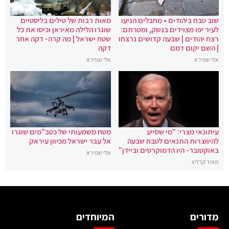
שוב טבח ביהודים • מחבלים הגיעו
מאות רבות של טילים בליסטיים
לעיר יפו מצוידים בנשק, ומטרתם:
שוגרו הלילה מאיראן וכיסו את כל
רצח יהודים | שבעה קדושים נרצחו
שטח ישראל | מה קרה- דקה אחר
| השם יקום דמם
דקה
אלי שפירא
אלי שפירא
עיתונאי מצרי: "מי שסייע
מטח משמעותי של כטב"מים שוגרו
להיווצרות התנאים לטבח שבעה
אל עבר ישראל מכיוון עיראק
באוקטובר- היו הדמוקרטים וביידן"
אלי שפירא
מאיר קרליץ
מדורים
המיוחדים