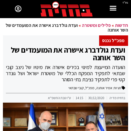
בס"ד
חדשות
»
פלילים ומשטרה
»
ועדת גולדברג אישרה את המועמדים של
השר אוחנה
מפכ"ל נכנס
ועדת גולדברג אישרה את המועמדים של
השר אוחנה
הוועדה המייעצת למינוי בכירים אישרה את מינויו של ניצב קובי
שבתאי לתפקיד המפקח הכללי של משטרת ישראל ושל גונדר
קטי פרי לתפקיד נציבת בתי הסוהר
תגיות:
אמיר אוחנה
,
מפכ"ל
,
קובי שבתאי
בחזית מדיה
30/12/2020
14:15
ט"ו טבת התשפ"א