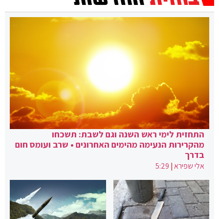
התחזית לימי ראש השנה וגם לשבת: תשכחו
מהקרירות הנעימה מהימים האחרונים • שרב ועומס חום
בדרך
אלי שפירא
|
5:29