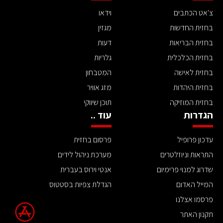
צ'אט הכתבים
וידאו
בחזית החדשות
מגזין
בחזית הבריאות
דעות
בחזית הכלכלית
גלריות
בחזית לאישה
המטבחון
בחזית היהדות
מזג אוויר
בחזית המוזיקה
תוכן שיווקי
הגדרות
עוד ..
עדכון פרופיל
פרסום בחזית
התראות וניוזלטרים
מערכת ניהול לידים
שדרוג למנוי פרימיום
אנטי וירוס בעברית
המייל האדום
הגדלת צפיות בסטטוס
פרסמו אצלנו
תקנון האתר