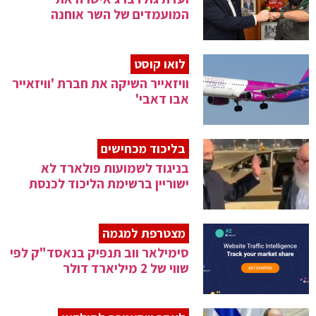
המועמדים של השר אוחנה
לואו קוסט
וויזאייר השיקה את חברת 'וויזאייר
אבו דאבי'
בליכוד מכחישים
בניגוד לשמועות פולארד לא
ישוריין ברשימת הליכוד לכנסת
מצטרפת למגמה
סימילאר ווב תנפיק בנאסד"ק לפי
שווי של 2 מיליארד דולר