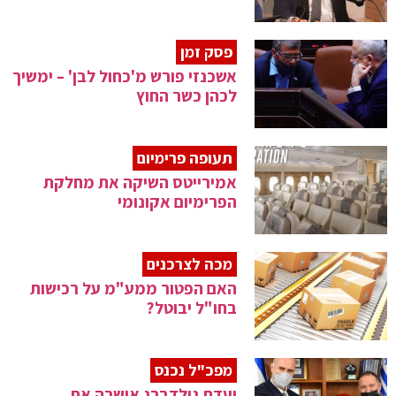
פסק זמן
אשכנזי פורש מ'כחול לבן' – ימשיך
לכהן כשר החוץ
תעופה פרימיום
אמירייטס השיקה את מחלקת
הפרימיום אקונומי
מכה לצרכנים
האם הפטור ממע"מ על רכישות
בחו"ל יבוטל?
מפכ"ל נכנס
ועדת גולדברג אישרה את