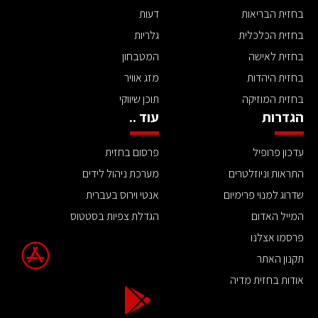
בחזית הבריאות
דעות
בחזית הכלכלית
גלריות
בחזית לאישה
המטבחון
בחזית היהדות
מזג אוויר
בחזית המוזיקה
תוכן שיווקי
הגדרות
עוד ..
עדכון פרופיל
פרסום בחזית
התראות וניוזלטרים
מערכת ניהול לידים
שדרוג למנוי פרימיום
אנטי וירוס בעברית
המייל האדום
הגדלת צפיות בסטטוס
פרסמו אצלנו
תקנון האתר
אודות בחזית מדיה