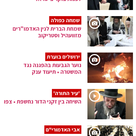
שמחה כפולה
שמחת הברית לנין האדמו"רים
מזוועהיל וסטריקוב
ירושלים בוערת
נוער הגבעות בהפגנה נגד
המשטרה • תיעוד ענק
'עיר התורה'
השיחה בין זקני הדור נחשפת • צפו
אבי האדמורי"ם