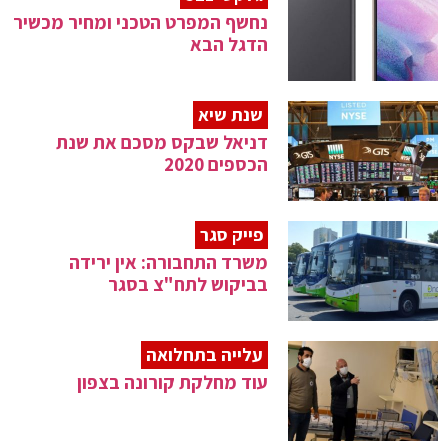
נחשף המפרט הטכני ומחיר מכשיר
הדגל הבא
שנת שיא
דניאל שבקס מסכם את שנת
הכספים 2020
פייק סגר
משרד התחבורה: אין ירידה
בביקוש לתח"צ בסגר
עלייה בתחלואה
עוד מחלקת קורונה בצפון