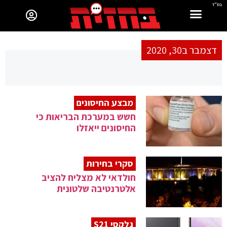
בס"ד
דצמבר ב30, 2020
מבצע החיסונים
חשש במערכת הבריאות כי
החיסונים ייאזלו
סקרי בחירות
חולדאי לא מצליח להציב
אלטרנטיבה שלטונית
גלקסי S21