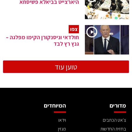
היארצייט בביאלא פשיסחא
צפו
חולדאי וניסנקורן הקימו מפלגה –
גנץ רץ לבד
טוען עוד
מדורים
המיוחדים
צ'אט הכתבים
וידאו
בחזית החדשות
מגזין