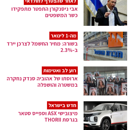
לאחר שהצטרף לחולדאי
אבי ניסנקורן התפטר מתפקידו
כשר המשפטים
מה-1 לינואר
בשורה: מחיר החשמל לצרכן יירד
ב-2.3%
רוע לב ואטימות
ארוסתו של אהוביה סנדק נחקרה
במשטרה והושפלה
חדש בישראל
מיצובישי ASX וספייס סטאר
בגרסת THORII