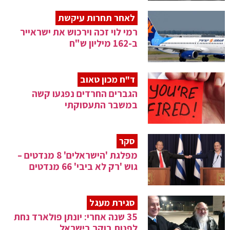
לאחר תחרות עיקשת
רמי לוי זכה וירכוש את ישראייר
ב-162 מיליון ש"ח
ד"ח מכון טאוב
הגברים החרדים נפגעו קשה
במשבר התעסוקתי
סקר
מפלגת 'הישראלים' 8 מנדטים –
גוש 'רק לא ביבי' 66 מנדטים
סגירת מעגל
35 שנה אחרי: יונתן פולארד נחת
לפנות בוקר בישראל