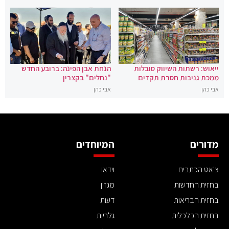
ייאוש: רשתות השיווק סובלות
הנחת אבן הפינה: ברובע החדש
ממכת גניבות חסרת תקדים
"נחלים" בקצרין
אבי כהן
אבי כהן
מדורים
המיוחדים
צ'אט הכתבים
וידאו
בחזית החדשות
מגזין
בחזית הבריאות
דעות
בחזית הכלכלית
גלריות