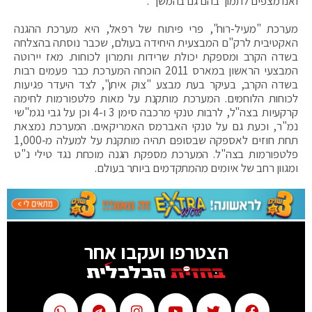
ואנו מצפים לתמוך בהם גם בהמשך".
מערכת "מעיל-רוח", פרי פיתוח של רפאל, היא מערכת ההגנה
האקטיבית לרק"ם המבצעית היחידה בעולם, שכבר נוסתה בהצלחה
בשדה הקרב ומספקת יכולת שרידות ותמרון לכוחות. מאז יירוטה
המבצעי הראשון במארס 2011 הוכחה המערכת כבר פעמים רבות
בשדה הקרב, בעיקר בעת מבצע "צוק איתן", לצד היעדר פגיעות
לכוחות הלוחמים. המערכת מותקנת על מאות פלטפורמות לחימה
קרקעיות בצה"ל, לרבות טנקי מרכבה סימן 3 ו-4 וכן על גבי נגמ"שי
נמ"ר, וכעת גם על טנקי האברמס האמריקאים. המערכת נמצאת
תחת חוזים לאספקה שבסופם תהיה מותקנת על למעלה מ-1,000
פלטפורמות בצה"ל. המערכת מספקת הגנה מוכחת נגד טילי נ"ט
ומגוון רחב של איומים מהמתקדמים ביותר בעולם.
הצטרפו ועקבו אחר