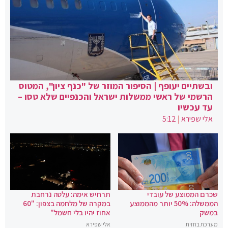
ובשתיים יעופף | הסיפור המוזר של "כנף ציון", המטוס
הרשמי של ראשי ממשלות ישראל והכנפיים שלא טסו –
עד עכשיו
אלי שפירא
|
5:12
שכרם הממוצע של עובדי
תרחיש אימה: עלטה נרחבת
הממשלה: 50% יותר מהממוצע
במקרה של מלחמה בצפון: "60
במשק
אחוז יהיו בלי חשמל"
מערכת בחזית
אלי שפירא