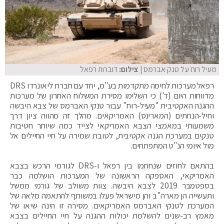
מעיל רוח על טנק אברמס
| צילום:
דוברות רפאל
רפאל מערכות לחימה מתקדמות בע"מ, יחד עם חברת ליאונרדו DRS
מדווחות היום (ד') כי השלימו מסירת המשלוח האחרון של מערכות
ההגנה האקטיבית "מעיל-רוח" עבור טנקי האברמס של צבא היבשה
וחיל-הנחתים (המארינס) האמריקאים. מהלך זה מהווה ציון דרך
משמעותי במאמצי הצבא האמריקאי לצייד כמה שיותר חטיבות
טנקים במערכת הגנה אקטיבית, לטובת שמירה על חיי החיילים אל
מול איומי הנ"ט המתפתחים.
בהתאם לחוזים שנחתמו בין רפאל ו-DRS לגורמי הרכש בצבא
האמריקאי, האספקה הראשונה של המערכות הושלמה כבר
בספטמבר 2019 לצבא היבשה. צוות משולב של גורמי ממשל
ותעשייה הן מארה"ב והן מישראל פעלו במשותף להתאמה מלאה של
המערכת לטנקי האברמס האמריקאים. מסירה זו הינה שיאו של
מאמץ רב-שנים להשלמת יכולות ההגנה על חיי החיילים בצבא