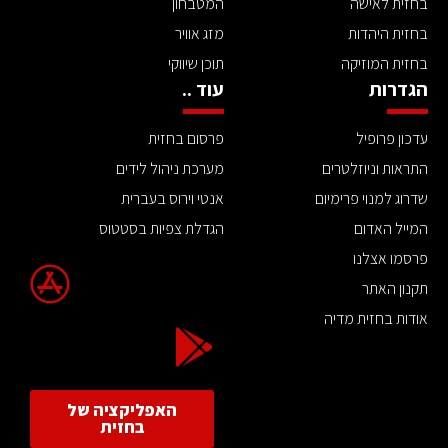
בחזית לאישה
המטבחון
בחזית היהדות
מזג אוויר
בחזית המוזיקה
תוכן שיווקי
הגדרות
עוד ..
עדכון פרופיל
פרסום בחזית
התראות וניוזלטרים
מערכת ניהול לידים
שדרוג למנוי פרימיום
אנטי וירוס בעברית
המייל האדום
הגדלת צפיות בסטטוס
פרסמו אצלנו
תקנון האתר
אודות בחזית מדיה
האפליקציה של
בחזית