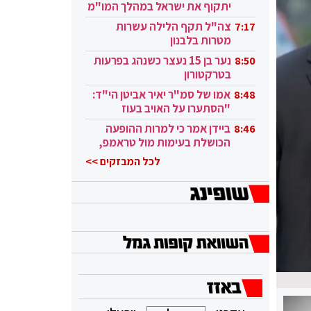
יתקוף את ישראל במהלך המו"מ
בקטאר"
צה"ל תקף הלילה עשרות
7:17
מטרות בלבנון
נער בן 15 נעצר כשנהג בפרעות
8:50
בטרקטורון
אמו של סמ"ר יאיר אביטן הי"ד:
8:48
"הסתערו על האויב בעוז
ובגבורה"
ביידן אמר כי למרות ההופעה
8:46
הכושלת בעימות מול טראמפ,
הוא ממשיך
לכל המבזקים >>