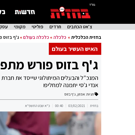
בס"ד
צ'אט הכתבים
חרדים
פוליטי
מקומי
עסקי
בחזית הכלכלית
»
כלכלה
»
כלכלה בעולם
»
ג'ף בזוס 
האיש העשיר בעולם
ג'ף בזוס פורש מתפק
אנדי ג'סי יתמנה למחליפו
תגיות:
אמזון
,
ג'ף בזוס
בחזית
03/02/2021
00:40
כ"א שבט התשפ"א