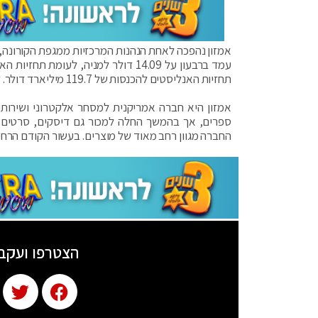
אמזון נהפכה לאחת הנהנות המרכזיות ממגפת הקורונה, ש
תחזיות האנליסטים להכנסות של 119.7 מיליארד דולר. זהו הרבעון הראשון שבו הכנסות אמזון חצו את הרף של 100 מיליארד דולר.
אמזון היא חברה אמריקנית למסחר אלקטרוני ושירות
ספרים, אך בהמשך החלה למכור גם דיסקים, סרטים, 
החברה מגוון רחב מאוד של מוצרים. בעשור הקודם הרח
הצטרפו ועקב