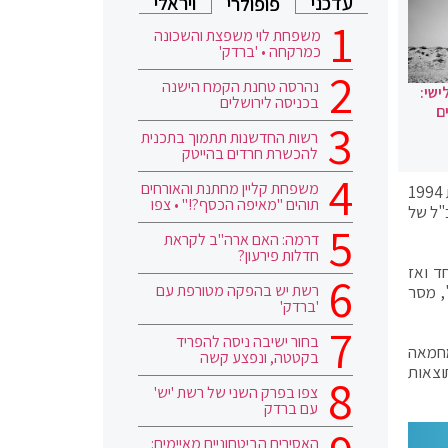
עדכני
ויראלי
פופולרי
משפחת לוי משפצת והשכונה
כמרקחה • 'ברדק'
נהרסה טחנת הקמח הישנה
ישי:
בכניסה לירושלים
ם
רשות החדשנות תתמוך בתכנית
להכשרת חרדים בהייטק
משפחת קליין מחתנת והאורחים
מנכ"ל אמזון ג'ף בזוס הודיע כי יפרוש מתפקידו ברבעון השלישי של 2021. בזוס, האיש העשיר בעולם, ייסד את חברת אמזון בשנת 1994
תוהים "מאיפה הכסף?!" • צפו
המנכ"ל של
דרמה: האם ארה"ב לקראת
חדלות פירעון?
ד ואז
רשת יש בהפקה מטורפת עם
, מסר
'ברדק'
בחור ישיבה ניסה להפריד
מחמאה
בקטטה, ונפצע קשה
וצאות
צפו בפרק השני של רשת 'יש'
עם ברדק
האסירים הביטחוניים מאיימים: