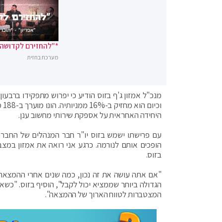
*"להחזירם לקדושה"
מערכת בחזית
וכ
היחידה האחראית על אספקת שירותי מחשוב ענן.
עם פרישתו ישמש בזוס יו"ר חבר המנהלים של החברה.
הופכים אותם לנורמה. כרגע אני רואה את אמזון במצב
בזוס.
"אם אתה עושה את זה נכון, כמה שנים אחרי ההמצאה
הגדולה ביותר שממציא יכול לקבל", הוסיף בזוס. "כש
המצטברות לטווח הארוך של ההמצאה".