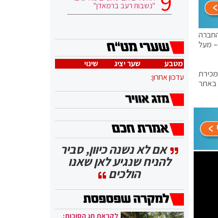
"נשבות רעב ברמאדן"
החברה
ת הסתכמו ב-125.6 מיליארד דולר – מעל
מטבע
שער יציג
שינוי
מכירת
עדכון אחרון:
 באתר
אם לא נשנה כיוון, סביר
להניח שנגיע לאן שאנו
הולכים
לקראת חג הסוכות: