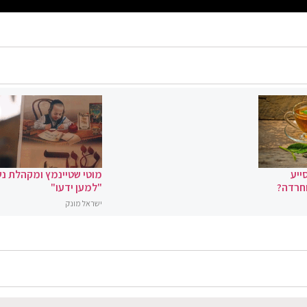
ייע
מוטי שטיינמץ ומקהלת נ
וחרדה?
"למען ידעו"
ישראל מונק