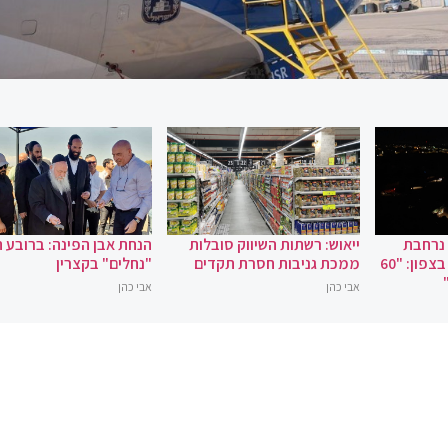
 נרחבת
ייאוש: רשתות השיווק סובלות
הנחת אבן הפינה: ברובע 
במקרה של מלחמה בצפון: "60
ממכת גניבות חסרת תקדים
"נחלים" בקצרין
אבי כהן
אבי כהן