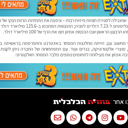
הובילה לסגירת חנויות פיזיות רבות – וניפצה את התחזיות. הרווח הנקי של 
עמד ברבעון על 14.09 דולר למניה, לעומת תחזיות האנליסטים ל-7.23 דולרים למניה; ההכנסו
י מחשוב ענן. הייתה מחלוצות המסחר באינטרנט והתפרסמה בראשיתה ב
מוצרי אלקטרוניקה, בגדים ועוד. עם התפתחותה של החברה ניתן לקנות
יבה אמזון את פעילותה לתחומים נוספים מלבד המסחר האלקטרוני.
ו אחר