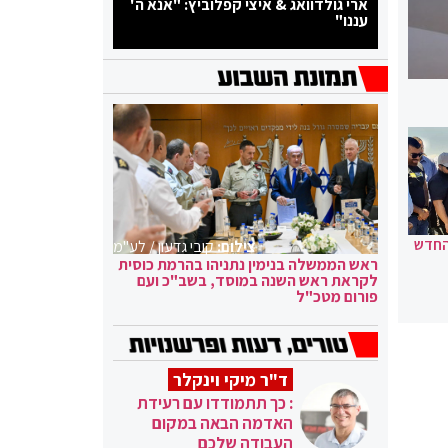
ארי גולדוואג & איצי קפלוביץ: "אנא ה'
עננו"
החדש
צילום:
קובי גדעון / לע"מ
ראש הממשלה בנימין נתניהו בהרמת כוסית
לקראת ראש השנה במוסד, בשב"כ ועם
פורום מטכ"ל
ד"ר מיקי וינקלר
: כך תתמודדו עם רעידת
האדמה הבאה במקום
העבודה שלכם