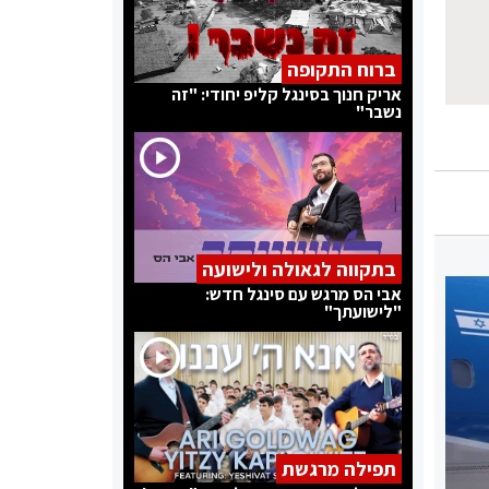
ברוח התקופה
אריק חנוך בסינגל קליפ יחודי: "זה
נשבר"
בתקווה לגאולה ולישועה
אבי הס מרגש עם סינגל חדש:
"לישועתך"
תפילה מרגשת