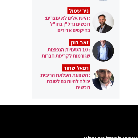
ניר שמול
: הישראלים לא עוצרים:
רוכשים נדל"ן בחו"ל
בהיקפים אדירים
זאב רונן
: 10 הטעויות הנפוצות
שגורמות לקריסת חברות
רפאל שחור
: השפעת העלאת הריבית:
יכולה להיות גם לטובת
רוכשים