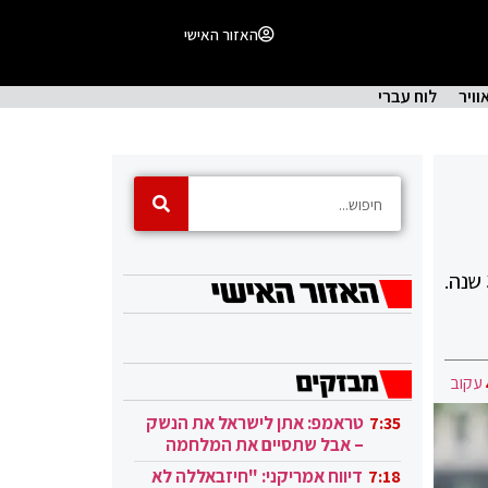
האזור האישי
וויר
לוח עברי
המנכ"ל והבעלים המיתולוגי שייסד את חברת הענק הודיע שיעזוב את התפקיד, לאחר שהקים אותה לפני כ-30 שנה.
עקוב
טראמפ: אתן לישראל את הנשק
7:35
– אבל שתסיים את המלחמה
בעזה
דיווח אמריקני: "חיזבאללה לא
7:18