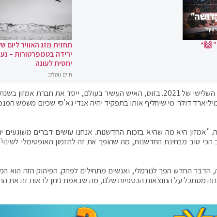
 🙌*
תחזית מזג האוויר ליום של
ירידה בטמפרטורות – נעי
יחסית לעונה
חיים גוטליב
יום הוא מחזיק ב-16% ממניותיה. הונו מוערך ב-188 מיליארד דולר. מי שיחליף אותו בתפקיד יהיה אנדי גא'סי שכיום משמש 
 "אמזון היא מה שהיא בזכות החדשנות. אנחנו עושים דברים משוגעים יח
 הכי טוב מבחינת החדשנות, מה שהופך את זה לתזמון האופטימלי לשינוי"
, הדבר החדש הפך לנורמלי, ואנשים מתחילים לפהק. הפיהוק הזה הוא ה
אתה מסתכל על התוצאות הכספיות שלנו, מה שבאמת ניתן לראות זה את הת