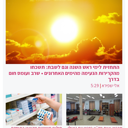
התחזית לימי ראש השנה וגם לשבת: תשכחו
מהקרירות הנעימה מהימים האחרונים • שרב ועומס חום
בדרך
אלי שפירא
|
5:29
מרגש: צוות מד״א נפגש עם ניצולי
חולים חוששים מקיצוץ בתוספת