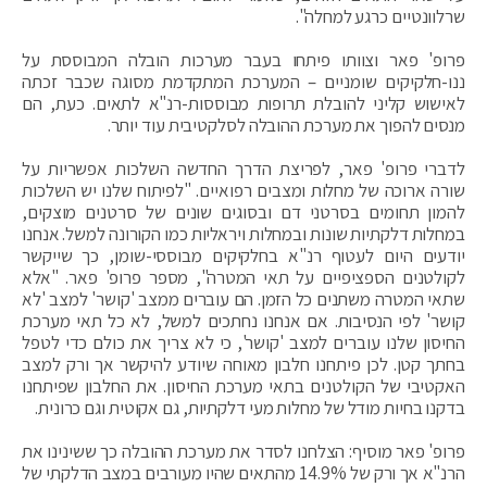
שרלוונטיים כרגע למחלה".
פרופ' פאר וצוותו פיתחו בעבר מערכות הובלה המבוססת על
ננו-חלקיקים שומניים – המערכת המתקדמת מסוגה שכבר זכתה
לאישוש קליני להובלת תרופות מבוססות-רנ"א לתאים. כעת, הם
מנסים להפוך את מערכת ההובלה לסלקטיבית עוד יותר.
לדברי פרופ' פאר, לפריצת הדרך החדשה השלכות אפשריות על
שורה ארוכה של מחלות ומצבים רפואיים. "לפיתוח שלנו יש השלכות
להמון תחומים בסרטני דם ובסוגים שונים של סרטנים מוצקים,
במחלות דלקתיות שונות ובמחלות ויראליות כמו הקורונה למשל. אנחנו
יודעים היום לעטוף רנ"א בחלקיקים מבוססי-שומן, כך שייקשר
לקולטנים הספציפיים על תאי המטרה", מספר פרופ' פאר. "אלא
שתאי המטרה משתנים כל הזמן. הם עוברים ממצב 'קושר' למצב 'לא
קושר' לפי הנסיבות. אם אנחנו נחתכים למשל, לא כל תאי מערכת
החיסון שלנו עוברים למצב 'קושר', כי לא צריך את כולם כדי לטפל
בחתך קטן. לכן פיתחנו חלבון מאוחה שיודע להיקשר אך ורק למצב
האקטיבי של הקולטנים בתאי מערכת החיסון. את החלבון שפיתחנו
בדקנו בחיות מודל של מחלות מעי דלקתיות, גם אקוטית וגם כרונית.
פרופ' פאר מוסיף: הצלחנו לסדר את מערכת ההובלה כך ששינינו את
הרנ"א אך ורק של 14.9% מהתאים שהיו מעורבים במצב הדלקתי של