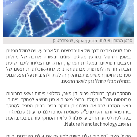
סרטן המוח
| צילום:
Kjpargeter, שאטרסטוק
טכנולוגיה פורצת דרך של אוניברסיטת תל אביב עשויה לחולל תפנית
באופן הטיפול בסרטן מסוגים שונים ובשורה ארוכה של מחלות
ומצבים רפואיים: במסגרת המחקר, החוקרים הצליחו לייצר שיטת
הובלה חדשה לתרופות מבוססות-רנ"א לתת-אוכלוסיית תאים של
מערכת החיסון המשתתפת בתהליך הדלקתי ולהתביית על התא הנגוע
במחלה מבלי לחולל נזק לשאר התאים.
המחקר נערך בהובלת פרופ' דן פאר, מחלוצי פיתוח נשאי התרופות
מבוססות-הרנ"א בעולם. פרופ' פאר הוא סגן הנשיא למחקר ופיתוח,
ראש המרכז לרפואה תירגומית וחוקר בכיר בבית הספר למחקר
ביו-רפואי וחקר הסרטן ע"ש שמוניס והמרכז לננו-מדע וננוטכנולוגיה,
בפקולטה למדעי החיים ע"ש ג'ורג' ס' וייז. המחקר פורסם בכתב העת
החשוב Nature Nanotechnology.
פרופ' פאר: "הפיתוח שלנו משנה למעשה את עולם הנוגדנים. היום