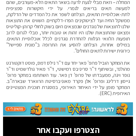
המחלה – וזאת מבלי לגעת לרעה בשאר התאים הלא-מעורבים, שהם
למעשה תאים בריאים לגמרי. על ידי היקשרות ספציפית
לתת-אוכלוסיית התאים, הצלחנו לשפר את כל המדדים של הדלקת,
ממשקל החיה ועד לציטוקינים הפרו-דלקתיים. השווינו את התוצאות
שלנו לתוצאות של נוגדנים שנמצאים היום בשוק לחולי קרוהן-קוליטיס
ומצאנו שהתוצאות שלנו היו זהות או טובות יותר, מבלי לגרום לרוב
תופעות הלוואי הנלוות להחדרת נוגדנים לכלל אוכלוסיית התאים.
במילים אחרות, הצלחנו להסיע את התרופה ב"מונית ספיישל"
כירוגית ישירות לתאים החולים".
את המחקר הוביל פרופ' פאר יחד עם ד"ר נילס דמס, פוסט דוקטורנט
מהולנד, ובשיתוף ד"ר סריניבס רמישטי, ד"ר מאיר גולדשמיט וד"ר
נופר ויגה, ממעבדתו של פרופ' דן פאר. עוד השתתפו במחקר פרופ'
גייסון דרלינג ופרופ' אלן פקרד מאוניברסיטת הרווארד שבארה"ב.
המחקר מומן על ידי האיחוד האירופי, במסגרת תוכנית המצטיינים
האירופית (ERC).
הצטרפו ועקבו אחר