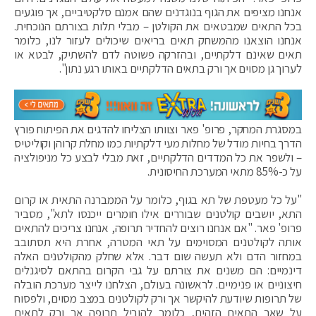
אנחנו מציפים את הגוף בנוגדנים שהם אמנם סלקטיביים, אך פוגעים
בכל התאים שמבטאים את הקולטן – מבלי תלות בצורתם הנוכחית.
אנחנו הוצאנו מהמשחק תאים בריאים שיכולים לעזור לנו, כלומר
תאים שאינם דלקתיים, ובהזרקה פשוטה לדם להשתיק, לבטא או
לערוך גן מסוים אך ורק בתאים הדלקתיים באותו רגע נתון".
במסגרת המחקר, פרופ' פאר וצוותו הצליחו להדגים את הפיתוח פורץ
הדרך בחיות מודל של מחלות מעי דלקתיות כמו מחלת קרוהן וקוליטיס
– ולשפר את כל המדדים הדלקתיים, זאת מבלי לבצע כל מניפולציה
על כ-85% מתאי המערכת החיסונית.
"על כל מעטפת של תא בגוף, כלומר על הממברנה התאית או קרום
התא, יושבים קולטנים שבוררים אילו חומרים ייכנסו לתא", מסביר
פרופ' פאר. "אם אנחנו רוצים להחדיר תרופה, אנחנו צריכים להתאים
אותה לקולטנים המסוימים על תאי המטרה, אחרת היא תסתובב
במחזור הדם ולא תעשה שום דבר. אלא שחלק מהקולטנים האלה
דינמיים: הם משנים את צורתם על גבי הקרום בהתאם לסיגנלים
חיצוניים או פנימיים. לראשונה בעולם, הצלחנו לייצר מערכת הובלה
של תרופות שיודעת להיקשר אך ורק לקולטנים במצב מסוים, ולפסוח
על שאר התאים הזהים, כלומר להוביל תרופה אך ורק לתאים