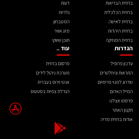
בחזית הבריאות
דעות
בחזית הכלכלית
גלריות
בחזית לאישה
המטבחון
בחזית היהדות
מזג אוויר
בחזית המוזיקה
תוכן שיווקי
הגדרות
עוד ..
עדכון פרופיל
פרסום בחזית
התראות וניוזלטרים
מערכת ניהול לידים
שדרוג למנוי פרימיום
אנטי וירוס בעברית
המייל האדום
הגדלת צפיות בסטטוס
פרסמו אצלנו
תקנון האתר
אודות בחזית מדיה