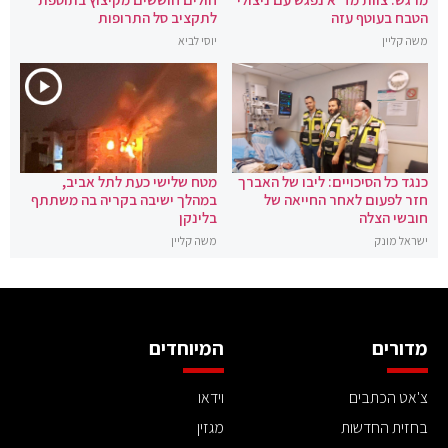
הטבח בעוטף עזה
לתקציב סל התרופות
משה קליין
יוסי לביא
כנגד כל הסיכויים: ליבו של האברך
מטח שלישי כעת לתל אביב,
חזר לפעום לאחר החייאה של
במהלך ישיבה בקריה בה משתתף
חובשי הצלה
בלינקן
ישראל מונק
משה קליין
מדורים
המיוחדים
צ'אט הכתבים
וידאו
בחזית החדשות
מגזין