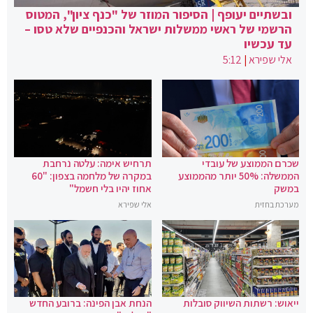
ובשתיים יעופף | הסיפור המוזר של "כנף ציון", המטוס
הרשמי של ראשי ממשלות ישראל והכנפיים שלא טסו –
עד עכשיו
אלי שפירא
|
5:12
שכרם הממוצע של עובדי
תרחיש אימה: עלטה נרחבת
הממשלה: 50% יותר מהממוצע
במקרה של מלחמה בצפון: "60
במשק
אחוז יהיו בלי חשמל"
מערכת בחזית
אלי שפירא
ייאוש: רשתות השיווק סובלות
הנחת אבן הפינה: ברובע החדש