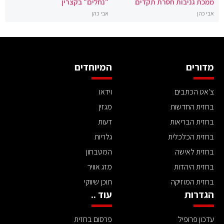
ממכת גניבות חסרת תקדים
"נחלים" בקצרין
אבי כהן
אבי כהן
מדורים
המיוחדים
צ'אט הכתבים
וידאו
בחזית החדשות
מגזין
בחזית הבריאות
דעות
בחזית הכלכלית
גלריות
בחזית לאישה
המטבחון
בחזית היהדות
מזג אוויר
בחזית המוזיקה
תוכן שיווקי
הגדרות
עוד ..
עדכון פרופיל
פרסום בחזית