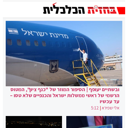
ובשתיים יעופף | הסיפור המוזר של "כנף ציון", המטוס
הרשמי של ראשי ממשלות ישראל והכנפיים שלא טסו –
עד עכשיו
אלי שפירא
|
5:12