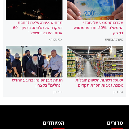
שכרם הממוצע של עובדי
תרחיש אימה: עלטה נרחבת
הממשלה: 50% יותר מהממוצע
במקרה של מלחמה בצפון: "60
במשק
אחוז יהיו בלי חשמל"
מערכת בחזית
אלי שפירא
ייאוש: רשתות השיווק סובלות
הנחת אבן הפינה: ברובע החדש
ממכת גניבות חסרת תקדים
"נחלים" בקצרין
אבי כהן
אבי כהן
מדורים
המיוחדים