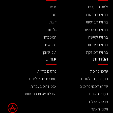
צ'אט הכתבים
וידאו
בחזית החדשות
מגזין
בחזית הבריאות
דעות
בחזית הכלכלית
גלריות
בחזית לאישה
המטבחון
בחזית היהדות
מזג אוויר
בחזית המוזיקה
תוכן שיווקי
הגדרות
עוד ..
עדכון פרופיל
פרסום בחזית
התראות וניוזלטרים
מערכת ניהול לידים
שדרוג למנוי פרימיום
אנטי וירוס בעברית
המייל האדום
הגדלת צפיות בסטטוס
פרסמו אצלנו
תקנון האתר