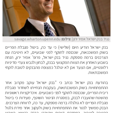
נגיד בנק ישראל אמיר ירון
| צילום:
savage.wharton.upenn.edu
בנק ישראל הודיע היום (שלישי) כי עד כה, ביטול מגבלת הפריים
בשוק המשכנאות, שנכנסה לתוקף לפני שבועיים, לא היטיבה עם
הצרכנים ברמה מספקת. נגיד בנק ישראל, פרופ' אמיר ירון, הנחה
בשבוע האחרון את הצוות המקצועי בבנק, לבחון ולגבש צעדי מדיניות
רלוונטיים, אם הצעד אכן לא יגולגל כמצופה מהבנקים לטובת לוקחי
המשכנתאות.
בהודעת בנק ישראל נכתב כי "בנק ישראל עוקב מקרוב אחר
ההתפתחויות בשוק המשכנתאות, בעקבות הנחייתו לשחרור מגבלת
ריבית הפריים, שנכנסה לתוקף לפני כשבועיים. אינדיקציות ראשוניות
מהשטח שהועברו לבנק, במסגרת הניטור השוטף, מעידות כי ביטול
מגבלת הפריים לא גולגלה ברמה מספקת, עד כה, לרווחת הצרכנים.
הבנק ממשיך לנטר את ההתפתחויות בשוק ולעקוב אחר מידת גלגול
ההטבה לציבור. במסגרת דיונים שנערכו בבנק בנושא בשבוע