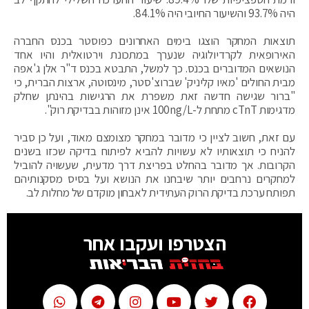
היה 93.7% והשיעור החיובי היה 84.1%.
תוצאות המחקר הוצגו בימים האחרונים כפוסטר בכנס החברה
האירופאית לקרדיולוגיה שנערך במתכונת וירטואלית והיו אחד
הנושאים המדוברים בכנס. כך למשל, התבטא בכנס ד"ר אלן ג'אפה
מבית החולים 'מאיו קליניק' שברוצ'סטר, מינסוטה, ארצות הברית, כי
"ברור שגישה חדשה זאת משפרת את הרגישות בהינתן שחלק
מדגימות cTnT מתחת ל-100ng/L אינן מזוהות בבדיקת רוק".
עם זאת, חשוב לציין כי מדובר במחקר מצומצם מאוד, ועל כן סביר
להניח כי תוצאותיו לא עשויות להביא לפיתוח בדיקה שכזו בשנים
הקרובות. אך מדובר בהחלט בפריצת דרך מדעית, שעשויה להוביל
למחקרים נרחבים יותר שיבחנו את הנושא ועל בסיס מסקנותיהם
תפותח ערכת בדיקת הרוק העתידית לאבחון מוקדם של מחלות לב.
הצטרפו ועקבו אחר