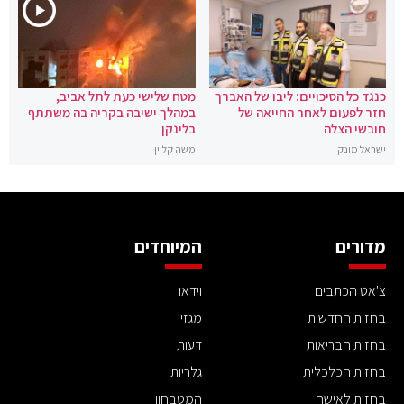
כנגד כל הסיכויים: ליבו של האברך
מטח שלישי כעת לתל אביב,
חזר לפעום לאחר החייאה של
במהלך ישיבה בקריה בה משתתף
חובשי הצלה
בלינקן
ישראל מונק
משה קליין
מדורים
המיוחדים
צ'אט הכתבים
וידאו
בחזית החדשות
מגזין
בחזית הבריאות
דעות
בחזית הכלכלית
גלריות
בחזית לאישה
המטבחון