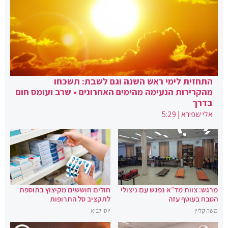
התחזית לימי ראש השנה וגם לשבת: תשכחו
מהקרירות הנעימה מהימים האחרונים • שרב ועומס חום
בדרך
אלי שפירא
|
5:29
מרגש: צוות מד״א נפגש עם ניצולי
חולים חוששים מקיצוץ בתוספת
הטבח בעוטף עזה
לתקציב סל התרופות
משה קליין
יוסי לביא