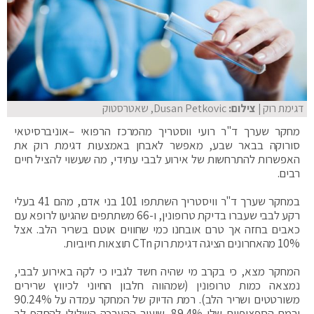
דגימת רוק
| צילום:
Dusan Petkovic, שאטרסטוק
מחקר שערך ד"ר רועי ווסטריך מהמרכז הרפואי –אוניברסיטאי
סורוקה בבאר שבע, מאפשר לאבחן באמצעות דגימת רוק את
האפשרות להתרחשות של אירוע לבבי עתידי, מה שעשוי להציל חיים
רבים.
במחקר שערך ד"ר וויסטריך השתתפו 101 בני אדם, מהם 41 בעלי
רקע לבבי שעברו בדיקת טרופונין, ו-66 משתתפים שהגיעו לרופא עם
כאבים בחזה אך טרם אובחנו כמי שחווים אוטם בשריר הלב. אצל
10% מהאחרונים הציגה דגימת רוק CTn תוצאות חיוביות.
המחקר מצא, כי בקרב מי שהיה חשד לגביו כי לקה באירוע לבבי,
נמצאה כמות טרופונין (שמהווה חלבון החיוני לכיווץ שרירים
משורטטים ושריר הלב). רמת הדיוק של המחקר עמדה על 90.24%
ורמת הספציפיות שלו 89.4%. שיעור ההערכה השלילי להתקף לב