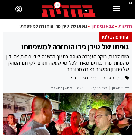
בס"ד
חדשות
»
צבא וביטחון
»
גופתו של טירן פרו הוחזרה למשפחתו
החטיפה בג'נין
גופתו של טירן פרו הוחזרה למשפחתו
היום לפנות בוקר הועברה הגופה בתיווך הרש"פ לידי כוחות צה"ל |
משפחת פרו: מודים מאוד לכל מי שעשה ותרם לקידום המהלך
של פתרון המשבר בצורה מכובדת
תגיות:
חטיפה
,
לוויה
,
מחנה הפליטים ג'נין
דדי ויינשטיין
24/11/2022
06:15
ל' חשון התשפ"ג