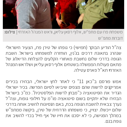
משפחת פרו עם מתפ"ש, אלוף רסאן עליאן, וראש המנהל האזרחי
| צילום:
דוברות מתפ״ש
צה"ל הודיע הבוקר (חמישי) כי גופתו של טירן פרו, הצעיר הישראלי
שנהרג בתאונת דרכים בג'נין, הוחזרה למשפחתו בישראל. השבת
הגופה בדרכי שלום נחשבת מאחורי הקלעים להצלחת הדיאלוג של
מתאם פעולות הממשלה בשטחים אלוף רסאן עליאן ושלראש המנהל
האזרחי תא"ל פארס עטילה.
אמש פורסם ב"כאן 11" כי לאחר לחץ ישראלי, הבהירו בכירים
אמריקנים לרשות שהם מצפים שיביאו לסיום הפרשה. בכיר ישראלי
הגדיר את הסיטואציה כ"מבחן לרשות הפלסטינית". כמ"כ בישראל
הבהירו שלא יתקיים בשום סיטואציה מו"מ על חילופי גופות, וצה"ל
נערך צבאית להשבת הגופה בכח, באם הנסיונות להשיב אותה בדרכי
שלום ייכשלו. יצויין, כי משפחתו הדרוזית של טירן, ביקשה ממתפ"ש
במהלך הפגישה, כי לא יסכנו את חייו של אף חייל בכדי להשיב את
גופת בנם.