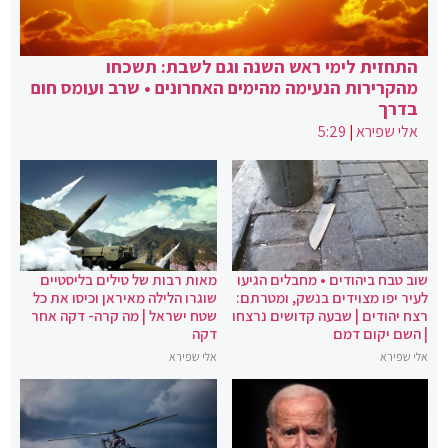
התחזית לימי ראש השנה וגם לשבת: תשכחו
מהקרירות הנעימה מהימים האחרונים • שרב ועומס חום
בדרך
אלי שפירא
|
5:29
שוב טבח ביהודים • מחבלים הגיעו
מאות רבות של טילים בליסטיים
לעיר יפו מצוידים בנשק, ומטרתם:
שוגרו הלילה מאיראן וכיסו את כל
רצח יהודים | שבעה קדושים נרצחו
שטח ישראל | מה קרה- דקה אחר
| השם יקום דמם
דקה
אלי שפירא
אלי שפירא