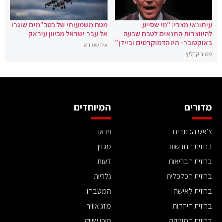
עיתונאי מצרי: "מי שסייע
מטח משמעותי של כטב"מים שוגרו
להיווצרות התנאים לטבח שבעה
אל עבר ישראל מכיוון עיראק
באוקטובר- היו הדמוקרטים וביידן"
אלי שפירא
מאיר קרליץ
מדורים
המיוחדים
צ'אט הכתבים
וידאו
בחזית החדשות
מגזין
בחזית הבריאות
דעות
בחזית הכלכלית
גלריות
בחזית לאישה
המטבחון
בחזית היהדות
מזג אוויר
בחזית המוזיקה
תוכן שיווקי