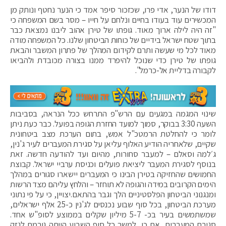
דודו של הנער, אדי פרו, שכזכור סיפר אמד כי הנער נחטף ונותק מן
המכשירים עוד בעודו בחיים ונלחם על חייו – מסר בשם המשפחה כי
"זה היה לילה ארוך מאוד. גופתו של טירן אהוב ליבנו נמצאת כבר
בתוך שטח ישראל בידיים של כוחות הביטחון שלנו. כל המשפחה מודה
מאוד לכל מי שעשה ותרם לקידום המהלך של פתרון המשבר והבאת
גופתו של טירן כדי שנוכל להיפרד ממנו בצורה מכובדת ולהביאו
לקבורה בדליית אל-כרמל".
שינוי המגמה במגעים עם הרש"פ התרחש ככל הנראה, בסביבות
השעה 3:30 בבוקר, סמוך למועד החזרת הגופה בפועל. כבר כעת ניתן
לומר כי להחלטת הרמטכ"ל אמש, בתום הערכת מצב ביטחונית
שקיים, שלאחריה הודיע האלוף עליאן על סגירת המעברים לעיר ג'נין,
ג׳למה וסאלם – למעבר סחורות, מהיום ועד להודעה חדשה. זאת
בנוסף לסגירת המעבר ליציאת פועלים וכניסת ערביי ישראל. קבוצת
החמושים שהחזיקה בטירן הבינו כי המעברים יישארו סגורים במהלך
הימים הקרובים במידה והגופה לא תוחזר – והלחץ עליהם מצד הרשות
ומנגנוני הביטחון הפלסטיניים הלך וגבר בהתאם.יצויין, כי על פי נתוני
מערכת הביטחון, בכל סוף שבוע נכנסים לג'נין כ-25 אלף ישראלים,
שמשתמשים בעיר בכ- 5-7 מיליון שקלים בממוצע לסופ"ש אחד.
סגירת המעברים, אם כן, למשך כל סוף השבוע הייתה גורמת לנזק