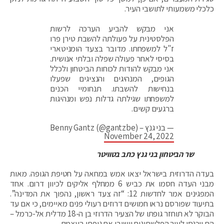
כלכלי משמעותי לתושבי העיר.
אני מבקש להביע הערכה לרשות
הפלסטינית על פעולתה להשבת טירן פרו
ז"ל למשפחתו. מדובר בצעד הומניטארי
בסיסי לאחר פעולה שפלה ובלתי אנושית.
אני מבקש להודות לכוחות הביטחון ולכלל
הגופים, המנהיגים והנציגים שפעלו
בנחישות להשבתו. תנחומיי הכנים
למשפחתו שגילתה גדלות נפש ומנהיגות
ברגעים קשים.
— בני גנץ – Benny Gantz (@gantzbe)
November 24, 2022
שר הביטחון בני גנץ כתב בטוויטר
בעדה הדרוזית בישראל יצאו אמש במחאה על חטיפת הגופה. מאות
מבני העדה חסמו את כביש 6 ממחלף אליקים לכיוון דרום. אחד
המפגינים אמר לחדשות 12: “זה צעד ראשון, נהפוך את המדינה”.
בתיעוד שפורסם נראו חמושים דרוזים רעולי פנים מאיימים, כי אם עד
הבוקר לא תוחזר גופתו של הצעיר הדרוזי בן ה-18 מדלית אל-כרמל –
הם ייכנסו לעיר הפלשתינית וישיבו את גופתו בעצמם.