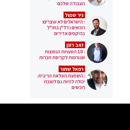
העבודה שלכם
ניר שמול
: הישראלים לא עוצרים:
רוכשים נדל"ן בחו"ל
בהיקפים אדירים
זאב רונן
: 10 הטעויות הנפוצות
שגורמות לקריסת חברות
רפאל שחור
: השפעת העלאת הריבית:
יכולה להיות גם לטובת
רוכשים