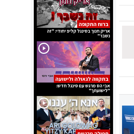
ברוח התקופה
אריק חנוך בסינגל קליפ יחודי: "זה
נשבר"
בתקווה לגאולה ולישועה
אבי הס מרגש עם סינגל חדש:
"לישועתך"
תפילה מרגשת