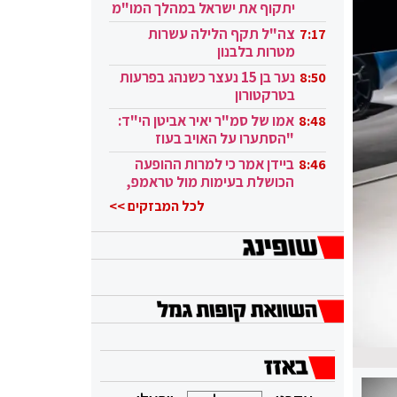
יתקוף את ישראל במהלך המו"מ
בקטאר"
צה"ל תקף הלילה עשרות
7:17
מטרות בלבנון
נער בן 15 נעצר כשנהג בפרעות
8:50
בטרקטורון
אמו של סמ"ר יאיר אביטן הי"ד:
8:48
"הסתערו על האויב בעוז
ובגבורה"
ביידן אמר כי למרות ההופעה
8:46
הכושלת בעימות מול טראמפ,
הוא ממשיך
לכל המבזקים >>