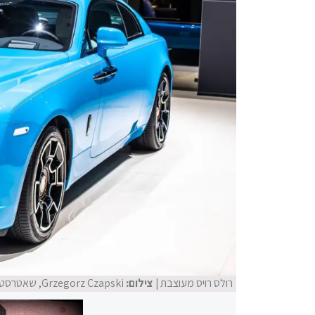
רולס רויס מעוצבת
| צילום:
Grzegorz Czapski, שאטרסטוק