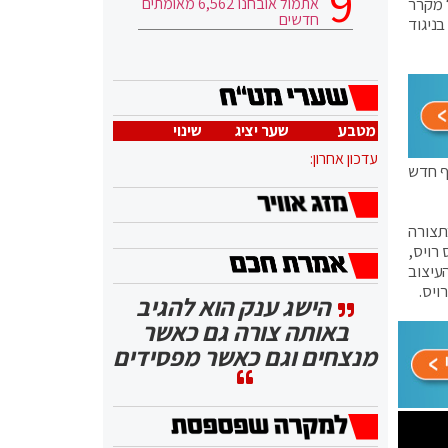
אתמול אובחנו 6,562 מאומתים
משל מקרר
חדשים
ניגוד
מטבע
שער יציג
שינוי
עדכון אחרון:
ברות כסף חדש
תצורה
 רויס,
עיצוב
ויס.
הישג ענק הוא להגיב
באותה צורה גם כאשר
מנצחים וגם כאשר מפסידים