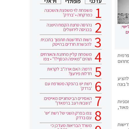
עדכני
ויראלי
פופולרי
משפחת לוי משפצת והשכונה
כמרקחה • 'ברדק'
נהרסה טחנת הקמח הישנה
ישי:
בכניסה לירושלים
ם
רשות החדשנות תתמוך בתכנית
להכשרת חרדים בהייטק
משפחת קליין מחתנת והאורחים
פרמית
תוהים "מאיפה הכסף?!" • צפו
מתהום
דרמה: האם ארה"ב לקראת
חדלות פירעון?
 להציע
רשת יש בהפקה מטורפת עם
 בונה
'ברדק'
האסירים הביטחוניים מאיימים:
ר לבניית מרכבי מכוניות
"נשבות רעב ברמאדן"
מאוד,
צפו בפרק השני של רשת 'יש'
עם ברדק
בהתאם לדרישות
משרד הבריאות מעדכן כי