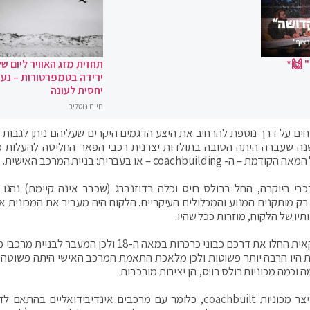
 🙌*
תחזית מזג האוויר ליום של
ירידה בטמפרטורות – נעי
יחסית לעונה
חיים גוטליב
ורחים על דרך נוספת להרחיב את היצע הדגמים היקרים שעליהם ניתן לגבות 
שנה שעברה היתה הטובה בתולדות יצרנית רכבי הפאר החליטה להעלות 
או בעברית: בניית המרכב האישית.
רני רכבי היוקרה, החל ברולס רויס וכלה בדוזנברג (שכבר אינה קיימת) נהגו
 מותקנים המנוע והמכלולים העיקריים. הלקוח היה מעביר את המכונית אל
יו של הלקוח, מוזרות ככל שהיו.
חלק ניכר מאותם בוני מרכבים, כדוגמת 'פישר' האמריקאית החלו את דרכם כבוני כרכרות במאה ה-18 ולכן המעב
ת היו הרבה יותר פשוטות ולכן מלאכת התאמת המרכב האישי היתה פשוטה 
 וכמה מכוניות רולס רויס, הן יצירות מורכבות.
ועם זאת, כאמור, רולס רויס מודיעה כי היא חוזרת לייצר מכוניות coachbuilt, כלומר עם מרכבים אינדיבידואליים 