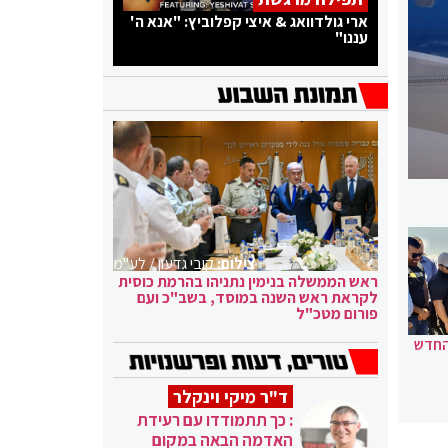
ארי גולדוואג & איצי קפלוביץ: "אנא ה'
עננו"
צילום:
קובי גדעון / לע"מ
ראש הממשלה בנימין נתניהו בהרמת כוסית
לקראת ראש השנה במוסד, בשב"כ ועם
פורום מטכ"ל
החדש
ד"ר מיקי וינקלר
: כך תתמודדו עם רעידת
האדמה הבאה במקום