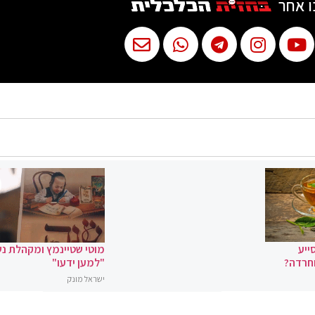
ו אחר
ייע
מוטי שטיינמץ ומקהלת נ
וחרדה?
"למען ידעו"
ישראל מונק