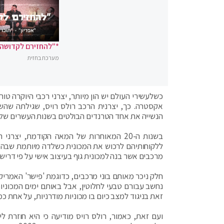
*"להחזירם לקדושה"
מערכת בחזית
כשלעשירי העולם יש הון מיותר, יצרני רכבי היוקרה ט
אקסטרה. כך, יצרנית הרכב רולס רויס, שגילתה שה
הנשייה את אחד הטרנדים הבולטים בשנות העשרים של המאה הקודמת – ה- coachbuilding – 
בשנות ה-20 המאוחרות של המאה הקודמת, יצ
ללקוחותיהם לרכוש את המכונית כשלדה מיותמת שבה רק
מרכבים אשר בנה למכונית גוף בעיצוב אישי על פי דרישות
נחשב עבורם טבעי לחלוטין, אבל באותם ימים המכוניו
זאת בניגוד למצב כיום בו מכוניות מודרניות, על אחת כמה