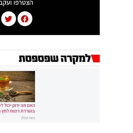
הצטרפו ועקב
האם תה ירוק יכול לס
בהורדת רמות לחץ 
נועה קפלן