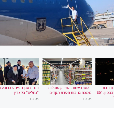
 נרחבת
ייאוש: רשתות השיווק סובלות
הנחת אבן הפינה: ברובע 
במקרה של מלחמה בצפון: "60
ממכת גניבות חסרת תקדים
"נחלים" בקצרין
אבי כהן
אבי כהן