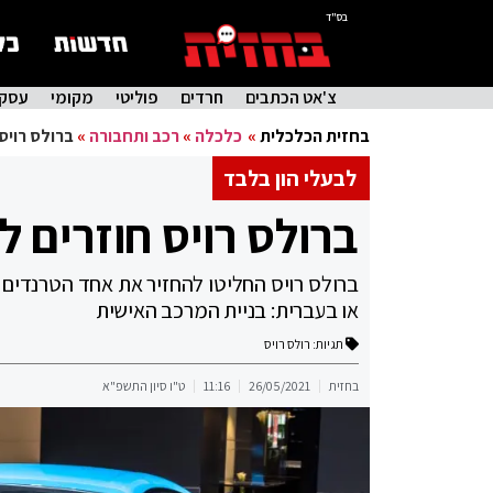
בס"ד
צ'אט הכתבים
חרדים
פוליטי
מקומי
עסקי
בחזית הכלכלית
»
כלכלה
»
רכב ותחבורה
»
ברולס רויס
לבעלי הון בלבד
ברולס רויס חוזרים 
או בעברית: בניית המרכב האישית
תגיות:
רולס רויס
בחזית
26/05/2021
11:16
ט"ו סיון התשפ"א