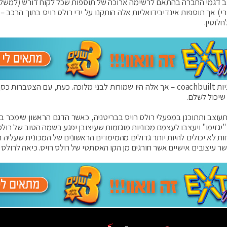
לס רויס עצמה מייצרת מאז שנת 2003 את רוב דגמי החברה בהתאם לרשימה ארוכה של תוספות שכל לקוח דורש (ל
אך תוספות אינדיבידואליות אלה הותקנו על ידי רולס רויס בתוך הרכב – ב
לוטין.
אמנם רולס רויס ייצרה בשנים האחרונות קומץ של מכוניות coachbuilt – אך אלה היו שמורות לבני מלוכה. כעת, עם הצט
שיכול לשלם.
 תעוצב ותתוכנן במפעלי רולס רויס בבריטניה, כאשר הדגם הראשון שימכר ב
יגזימו" ויעצבו לעצמם מכוניות מוגזמות שעיצובן יפגע בשמה הטוב של רולס
חות לא יכולים להיות יותר גדולים מהמימדים הראשונים של המכונית שעליה ה
 עיצובים אישיים אשר חורגים מן הקו האסתטי של רולס רויס. כיאה לרולס ר