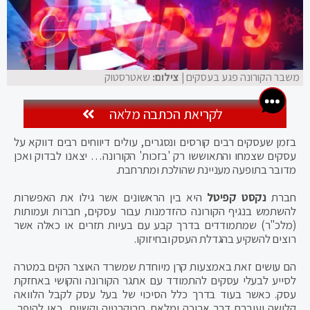
משבר הקורונה פגע בעסקים
| צילום:
שאטרסטוק
לקריאת הכתבה מלאה
בזמן שעסקים רבים קורסים ונסגרים, עולים דיווחים רבים דווקא על
עסקים שצמחו והתאוששו רק 'בזכות' הקורונה… יצאנו לבדוק ואכן
מדובר בתופעה מעניינת שהולכת ומתרחבת.
חברת
נקסט קפיטל
היא בין הראשונים אשר גילו את האפשרות
להשתמש בנגיף הקורונה כהזדמנות עבור עסקים, חברות ועמותות
(מלכ"ר) שמתמודדים בדרך קבע עם בעיות תזרים או כאלה אשר
רוצים להשקיע בהגדלת העסק ובחיזוקו.
הם עושים זאת באמצעות קרן מיוחדת שמשרד האוצר הקים במטרה
לסייע לבעלי עסקים להתמודד עם אתגר הקורונה והקושי באחזקת
עסק. כאשר בעוד בדרך כלל הסיכוי של בעל עסק לקבל הלוואה
קלושה ועוברת דרך ארוכה ומלאת בירוקרטיה וקשיים, כאן להיפך,