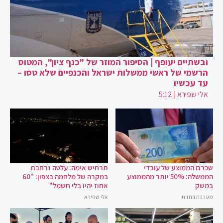
ובשתיים יעופף | הסיפור המוזר של "כנף ציון", המטוס
הרשמי של ראשי ממשלות ישראל והכנפיים שלא טסו –
עד עכשיו
אלי שפירא
|
5:12
שכרם הממוצע של עובדי
תרחיש אימה: עלטה נרחבת
הממשלה: 50% יותר מהממוצע
במקרה של מלחמה בצפון: "60
במשק
אחוז יהיו בלי חשמל"
מערכת בחזית
אלי שפירא