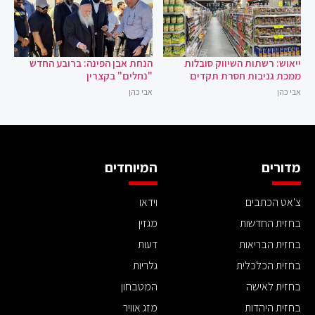
ייאוש: רשתות השיווק סובלות
הנחת אבן הפינה: ברובע החדש
ממכת גניבות חסרת תקדים
"נחלים" בקצרין
אבי כהן
אבי כהן
מדורים
המיוחדים
צ'אט הכתבים
וידאו
בחזית החדשות
מגזין
בחזית הבריאות
דעות
בחזית הכלכלית
גלריות
בחזית לאישה
המטבחון
בחזית היהדות
מזג אוויר