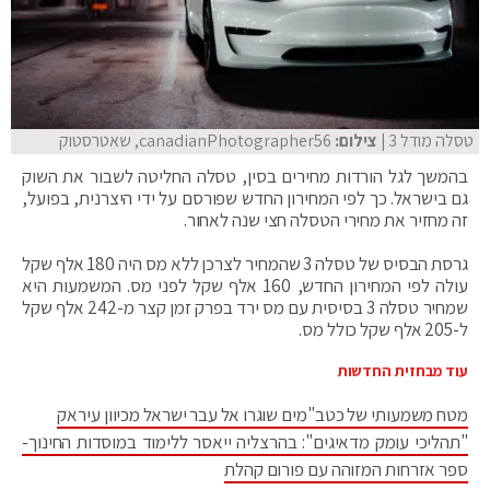
טסלה מודל 3
| צילום:
canadianPhotographer56, שאטרסטוק
בהמשך לגל הורדות מחירים בסין, טסלה החליטה לשבור את השוק
גם בישראל. כך לפי המחירון החדש שפורסם על ידי היצרנית, בפועל,
זה מחזיר את מחירי הטסלה חצי שנה לאחור.
גרסת הבסיס של טסלה 3 שהמחיר לצרכן ללא מס היה 180 אלף שקל
עולה לפי המחירון החדש, 160 אלף שקל לפני מס. המשמעות היא
שמחיר טסלה 3 בסיסית עם מס ירד בפרק זמן קצר מ-242 אלף שקל
ל-205 אלף שקל כולל מס.
עוד מבחזית החדשות
מטח משמעותי של כטב"מים שוגרו אל עבר ישראל מכיוון עיראק
"תהליכי עומק מדאיגים": בהרצליה ייאסר ללימוד במוסדות החינוך-
ספר אזרחות המזוהה עם פורום קהלת