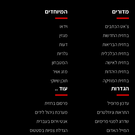
מדורים
המיוחדים
צ'אט הכתבים
וידאו
בחזית החדשות
מגזין
בחזית הבריאות
דעות
בחזית הכלכלית
גלריות
בחזית לאישה
המטבחון
בחזית היהדות
מזג אוויר
בחזית המוזיקה
תוכן שיווקי
הגדרות
עוד ..
עדכון פרופיל
פרסום בחזית
התראות וניוזלטרים
מערכת ניהול לידים
שדרוג למנוי פרימיום
אנטי וירוס בעברית
המייל האדום
הגדלת צפיות בסטטוס