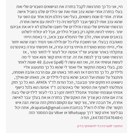
היי, אני כל כך מתרגשת לקבל בחזרה את הנישואים השבורים שלי ואת
בעלי בחזרה אחרי שהוא עזב אותי ואת שני הילדים שלנו בשביל אישה
אחרת. אחרי 8 שנות נישואים, בעלי ואני ניהלנו ויכוח אחד עם השני עד
שהוא עזב אותי לבסוף ועבר לקליפורניה כדי להיות עם אישה אחרת.
הרגשתי שהחיים שלי נגמרו והילדים שלי חשבו שלעולם לא יראו את אביהם
יותר. ניסיתי להיות חזקה רק בשביל הילדים, אבל לא יכולתי לשלוט
בכאבים שעינו אותי, הלב שלי התמלא עצב וכאב, כי באמת הייתי
מאוהבת בבעלי. אני חושבת עליו כל יום ולילה ואני תמיד רוצה שהוא יחזור
אליי, הייתי ממש מוטרדת והייתי צריכה עזרה, אז חיפשתי עזרה באינטרנט
ונתקלתי באתר שהציע שד"ר אפטה יכול לעזור לי לחזור מהר , אז
הרגשתי שאני צריך לנסות את זה. יצרתי איתו קשר והוא אמר לי מה
לעשות ועשיתי את זה, ואז הוא עשה לי (Love Spell). 48 שעות לאחר
מכן, בעלי באמת התקשר אלי ואמר לי שהוא כל כך מתגעגע אליי
ולילדים, כל כך מדהים !! אז הוא חזר באותו יום, עם הרבה אהבה ושמחה,
והתנצל על טעותו ועל הכאב שהוא גרם לי ולילדים. אז, מאותו יום ואילך,
נישואינו היו חזקים יותר מבעבר, הכל הודות לד"ר APATA. הוא כל כך חזק
והחלטתי לשתף את הסיפור שלי באינטרנט. ד"ר אפטה הוא גלגל כישוף
אמיתי ועוצמתי שתמיד אתפלל לחיות זמן רב כדי לעזור לילדים שלי בעת
צרה אם אתה כאן וצריך את האקס שלך בחזרה או את בעלך עבר לאישה
אחרת, אל תבכה יותר, צור קשר עם הקוסם החזק הזה עכשיו. הנה איש
הקשר שלו: שלח לו דוא"ל בכתובת:
drapata4@gmail.com
, אתה יכול
גם ליצור איתו קשר דרך Whatsapp או Viber עם המספר הזה
(+447307347648), תודה
התחבר למערכת כדי להשתתף בדיון