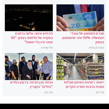
שכרם הממוצע של עובדי
תרחיש אימה: עלטה נרחבת
הממשלה: 50% יותר מהממוצע
במקרה של מלחמה בצפון: "60
במשק
אחוז יהיו בלי חשמל"
מערכת בחזית
אלי שפירא
ייאוש: רשתות השיווק סובלות
הנחת אבן הפינה: ברובע החדש
ממכת גניבות חסרת תקדים
"נחלים" בקצרין
אבי כהן
אבי כהן