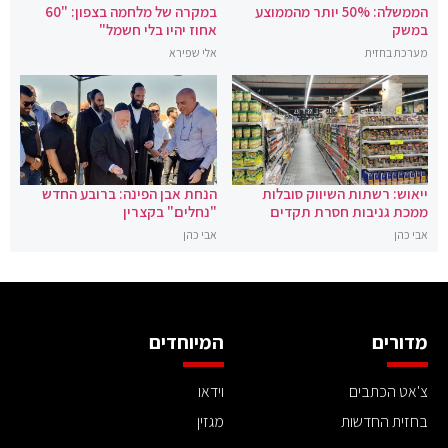
הממשלה: 50% יותר מהממוצע
במקרה של מלחמה בצפון: "60
במשק
אחוז יהיו בלי חשמל"
מערכת בחזית
אלי שפירא
ייאוש: רשתות השיווק סובלות
הנחת אבן הפינה: ברובע החדש
ממכת גניבות חסרת תקדים
"נחלים" בקצרין
אבי כהן
אבי כהן
מדורים
המיוחדים
צ'אט הכתבים
וידאו
בחזית החדשות
מגזין