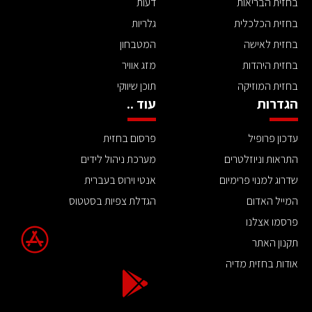
בחזית הבריאות
דעות
בחזית הכלכלית
גלריות
בחזית לאישה
המטבחון
בחזית היהדות
מזג אוויר
בחזית המוזיקה
תוכן שיווקי
הגדרות
עוד ..
עדכון פרופיל
פרסום בחזית
התראות וניוזלטרים
מערכת ניהול לידים
שדרוג למנוי פרימיום
אנטי וירוס בעברית
המייל האדום
הגדלת צפיות בסטטוס
פרסמו אצלנו
תקנון האתר
אודות בחזית מדיה