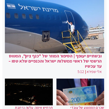
ובשתיים יעופף | הסיפור המוזר של "כנף ציון", המטוס
הרשמי של ראשי ממשלות ישראל והכנפיים שלא טסו –
עד עכשיו
אלי שפירא
|
5:12
שכרם הממוצע של עובדי
תרחיש אימה: עלטה נרחבת