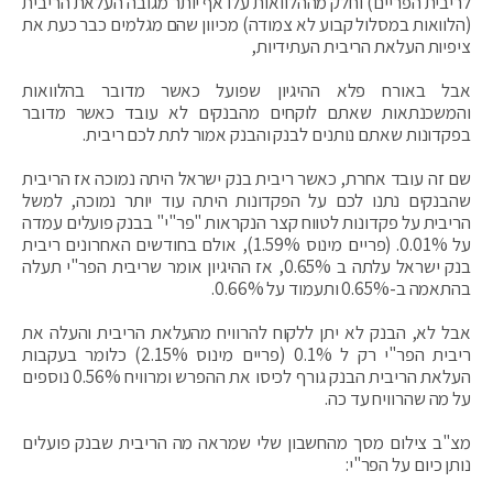
לריבית הפריים) וחלק מההלוואות עלו אף יותר מגובה העלאת הריבית
(הלוואות במסלול קבוע לא צמודה) מכיוון שהם מגלמים כבר כעת את
ציפיות העלאת הריבית העתידיות,
אבל באורח פלא ההיגיון שפועל כאשר מדובר בהלוואות
והמשכנתאות שאתם לוקחים מהבנקים לא עובד כאשר מדובר
בפקדונות שאתם נותנים לבנק והבנק אמור לתת לכם ריבית.
שם זה עובד אחרת, כאשר ריבית בנק ישראל היתה נמוכה אז הריבית
שהבנקים נתנו לכם על הפקדונות היתה עוד יותר נמוכה, למשל
הריבית על פקדונות לטווח קצר הנקראות "פר"י" בבנק פועלים עמדה
על 0.01%. (פריים מינוס 1.59%), אולם בחודשים האחרונים ריבית
בנק ישראל עלתה ב 0.65%, אז ההיגיון אומר שריבית הפר"י תעלה
בהתאמה ב-0.65% ותעמוד על 0.66%.
אבל לא, הבנק לא יתן ללקוח להרוויח מהעלאת הריבית והעלה את
ריבית הפר"י רק ל 0.1% (פריים מינוס 2.15%) כלומר בעקבות
העלאת הריבית הבנק גורף לכיסו את ההפרש ומרוויח 0.56% נוספים
על מה שהרוויח עד כה.
מצ"ב צילום מסך מהחשבון שלי שמראה מה הריבית שבנק פועלים
נותן כיום על הפר"י: