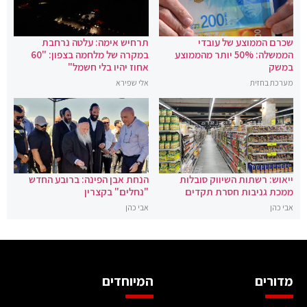
שכרם הממוצע של עובדי
תרחיש אימה: עלטה נרחבת
הממשלה: 50% יותר מהממוצע
במקרה של מלחמה בצפון: "60
במשק
אחוז יהיו בלי חשמל"
מערכת בחזית
אלי שפירא
ייאוש: רשתות השיווק סובלות
הנחת אבן הפינה: ברובע החדש
ממכת גניבות חסרת תקדים
"נחלים" בקצרין
אבי כהן
אבי כהן
מדורים
המיוחדים