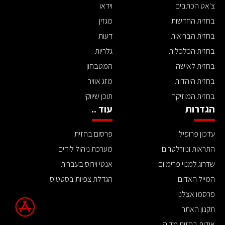
צ'אט הכתבים
וידאו
בחזית החדשות
מגזין
בחזית הבריאות
דעות
בחזית הכלכלית
גלריות
בחזית לאישה
המטבחון
בחזית היהדות
מזג אוויר
בחזית המוזיקה
תוכן שיווקי
הגדרות
עוד ..
עדכון פרופיל
פרסום בחזית
התראות וניוזלטרים
מערכת ניהול לידים
שדרוג למנוי פרימיום
אנטי וירוס בעברית
המייל האדום
הגדלת צפיות בסטטוס
פרסמו אצלנו
תקנון האתר
אודות בחזית מדיה