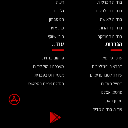
בחזית הבריאות
דעות
בחזית הכלכלית
גלריות
בחזית לאישה
המטבחון
בחזית היהדות
מזג אוויר
בחזית המוזיקה
תוכן שיווקי
הגדרות
עוד ..
עדכון פרופיל
פרסום בחזית
התראות וניוזלטרים
מערכת ניהול לידים
שדרוג למנוי פרימיום
אנטי וירוס בעברית
המייל האדום
הגדלת צפיות בסטטוס
פרסמו אצלנו
תקנון האתר
אודות בחזית מדיה