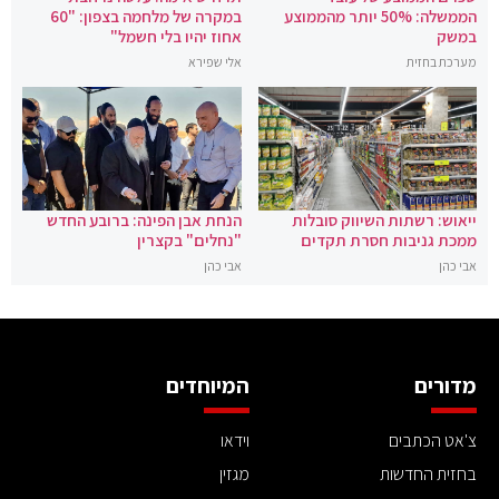
הממשלה: 50% יותר מהממוצע
במקרה של מלחמה בצפון: "60
במשק
אחוז יהיו בלי חשמל"
מערכת בחזית
אלי שפירא
ייאוש: רשתות השיווק סובלות
הנחת אבן הפינה: ברובע החדש
ממכת גניבות חסרת תקדים
"נחלים" בקצרין
אבי כהן
אבי כהן
מדורים
המיוחדים
צ'אט הכתבים
וידאו
בחזית החדשות
מגזין