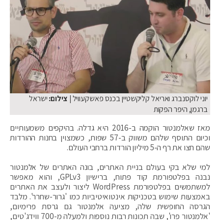
יוני לוקסנברג ואריאל קליקשטיין בכנס פאשקעוויל
| צילום:
ישראל
ברגמן, היפר הפקות
מאז שאלמנטור הוקמה ב-2016 היא גדלה. בהיקפים משמעותיים
וכיום התוסף שלהם משווק ב-57 שפות, כשמצוין בחנות ההורדות
שהם חצו את רף ה-5 מיליון הורדות ברחבי העולם.
למי שלא בקי בעולם בניית האתרים, בונה האתרים של אלמנטור
נבנה בפלטפורמת קוד פתוח, ברישיון GPLv3, והוא מאפשר
למשתמשים בפלטפורמת WordPress ליצור ולעצב את האתרים
באמצעות שימוש בטכניקות אינטואיטיביות כמו 'גרור-שחרר'. מלבד
הגרסה החופשית שלה, מציעה אלמנטור גם גרסת פרימיום,
'אלמנטור פרו', שבה תכונות רבות נוספות ולמעלה מ-700 ווידג'טים,