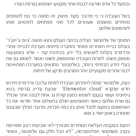
ובפועל כל אדם שירצה לבנות אתר מקצועי ישתמש בגרסת הפרו.
בשל העובדה כי כי מדובר בקוד פתוח, זה מהווה כר נוח לתוספים
מיוחדים ומשונים שעוזרים לכל מיני מפתחים להתאים אותו
לשימושים שלהם.
התוסף של אלמנטור הצליח ברחבי העולם והוא מהווה 'גיים צ'יינג'ר'
בעולם בניית האתרים מאחר והחברה פיתחה מערכת לבניית אתרי
וורדפרס בקלות לאנשים בלי ידע בכתיבת קוד – אלא באמצעות
ממשק פשוט. למרות העובדה שהממשק פשוט ואמור לשמש גם את
בעלי הידע הבסיסי ביותר, באלמנטור מתגאים במערכת המתאימה
לבוני אתרים מקצועיים יותר המגיעים מרקע של פיתוח.
כעת, אלמנטור מנסה להתרחב ועובדת לפתח על גבי וורדפרס חידוש
חדש שנקרא 'Elementor cloud' שכעת עדיין בגרסת בטא
ניסיונית ועשוי בעצם לשמש כמעין קורת גג אחת לבונה אתר שכולל
גם שרת שלהם כאשר המשתמש ישלם בתשלום אחד חודשי את כל
השימושים במקום לפצל אותן בין כמה חברות. מדובר מהלך שבעצם
מתחרה באופן ישיר ב wix.
הזעם בעקבות העלאת המחירים מצטרף לאי שביעות רצון מסויימת
בקרב משתמשי הפלטפורמה, "לא הכל חלק עם אלמנטור, מאחר