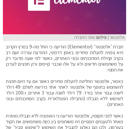
אלמנטור
| צילום:
אתר החברה
חברת 'אלמנטור' (Elementor) הודיעה כי החל מה-9 במרץ הקרוב
היא צפויה להעלות מחירים באופן דרמטי, ההודעה עוררה זעם רב
בקרב קהילת המתכנתים ובוני האתרים, כאשר לפי שעה מדובר רק
על משתמשים חדשים ולא על אלו שכבר קיימים ורק חפצים לעדכן
את המנוי.
כאמור, אלמנטור החליטה להעלות מחירים כאשר אם עד היום חפצת
להשתמש בתוסף של אלמנטור לאתר אחד נדרשת לשלם: 49 דולר
לשנה עבור אתר בודד. 79 דולר לשנה עבור 3 אתרים. ו-200 דולר
לשימוש ללא הגבלה (החבילה הפופלארית בקרב המתכנתים ובוני
האתרים).
כאשר לפני תקופה, אלמנטור הודיעה כי האופציה ללא הגבלה מוסרת
מאחר ולטענתם המנויים היו משותפים בין כמה משתמשים את הקוד
בעורמה, ולכן הם נאלצו להגביל את השימוש ל'שימוש סביר' של