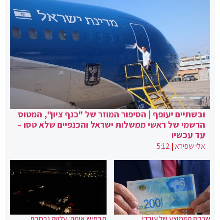
ובשתיים יעופף | הסיפור המוזר של "כנף ציון", המטוס
הרשמי של ראשי ממשלות ישראל והכנפיים שלא טסו –
עד עכשיו
אלי שפירא
|
5:12
שכרם הממוצע של עובדי
תרחיש אימה: עלטה נרחבת