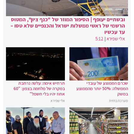
ובשתיים יעופף | הסיפור המוזר של "כנף ציון", המטוס
הרשמי של ראשי ממשלות ישראל והכנפיים שלא טסו –
עד עכשיו
אלי שפירא
|
5:12
שכרם הממוצע של עובדי
תרחיש אימה: עלטה נרחבת
הממשלה: 50% יותר מהממוצע
במקרה של מלחמה בצפון: "60
במשק
אחוז יהיו בלי חשמל"
מערכת בחזית
אלי שפירא