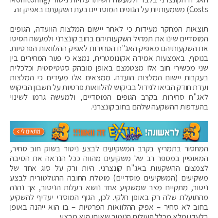
Costs) משמעותיות על הגופים המוסדיים בעת השקעתם באפיק זה.
תוצאות המחקר מעידות כי לאחר יישום המלצות הוועדה, הגופים
המוסדיים שינו את תמהיל השקעותיהם בחוב קונצרני ולמעשה הסיטו
את השקעותיהם מאפיק האג"ח הסחירות לאפיק ההלוואות הפרטיות.
בנוסף, באמצעות אמידה אקונומטרית, נמצא כי פער המחירים בין
שני מכשירי חוב אלו מצטמצם באופן מובהק סטטיסטית וכלכלית
בעקבות יישום המלצות הועדה. ממצאים אלו מעידים כי המלצות
ועדת חודק הביאו לגידול בביקוש להלוואות פרטיות על חשבון הביקוש
לאג"ח סחירות בקרב הגופים המוסדיים, ולמעשה גרמו לשינוי
בהעדפות ההשקעה שלהם בחוב קונצרני.
המחסור בתמריץ בקרב המשקיעים לבצע ניטור בשוק חוב סחיר,
המאופיין במספר רב של משקיעים מהווה ככל הנראה את הסיבה
לצמצום ההשקעות באג"ח קונצרני. היות ורק על סוג אחד של
משקיעים (המשקיעים מוסדיים) מוטלת החובה הרגולטורית לבצע
ניטור, מתקיים מצב שמשקיע אחד נושא בעלות הניטור, אך נהנה
מהתועלת שלה רק באופן חלקי. לכן, הגוף המוסדי יעדיף להשקיע
בחוב לא סחיר – אפיק ההלוואות הפרטיות – בו הוא ייהנה באופן
בלעדי ומלא מכלל פעולות הניטור שאותן הוא מבצע.