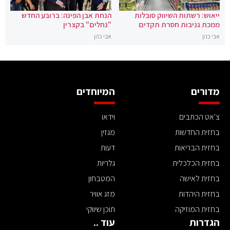
ייאוש: רשתות השיווק סובלות
הנחת אבן הפינה: ברובע החדש
ממכת גניבות חסרת תקדים
"נחלים" בקצרין
אבי כהן
אבי כהן
מדורים
המיוחדים
צ'אט הכתבים
וידאו
בחזית החדשות
מגזין
בחזית הבריאות
דעות
בחזית הכלכלית
גלריות
בחזית לאישה
המטבחון
בחזית היהדות
מזג אוויר
בחזית המוזיקה
תוכן שיווקי
הגדרות
עוד ..