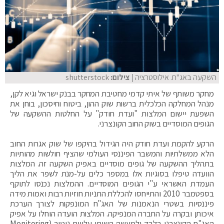
השקעה באג"ח. אילוסטרציה
| צילום:
shutterstock
מחקר משותף של איתי קדמי מחטיבת המחקר בבנק ישראל וגיא לקן,
מנהל המחלקה הכלכלית ברשות שוק ההון, ביטוח וחיסכון, בוחן את
השפעת יישום המלצות "ועדת חודק" על החלטות ההשקעה של
הגופים המוסדיים בשוק החוב הקונצרני.
הרקע להקמת ועדת חודק היה הגידול בהיקפו של שוק אגרות החוב
הלא ממשלתיות והמשבר הפיננסי העולמי שהציף חולשות מהותיות
בתהליך ההשקעה של גופים מוסדיים באפיק השקעה זה. המלצות
הוועדה טיפלו בסוגיות אלו במספר כלים על-מנת לשפר את הליך
העמדת האשראי ע"י הגופים המוסדיים. ההמלצות נכנסו לתוקף
בספטמבר 2010 והתייחסו להכללת התניות חוזיות רבות ואמות מידה
פיננסיות בשטרי הנאמנות של האג"ח המונפקות לצורך הערכת
איכותן ובקרה על החברה המנפיקה. המלצות הועדה הוחלו על אפיק
האג"ח הקונצרני בלבד ולמעשה השיתו עלויות ניטור (Monitoring