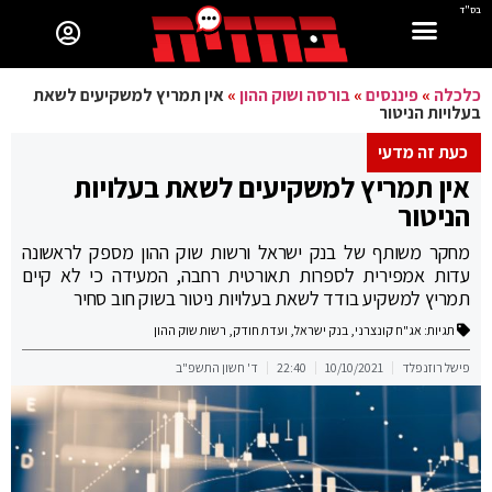
בס"ד
כלכלה
»
פיננסים
»
בורסה ושוק ההון
»
אין תמריץ למשקיעים לשאת
בעלויות הניטור
כעת זה מדעי
אין תמריץ למשקיעים לשאת בעלויות
הניטור
מחקר משותף של בנק ישראל ורשות שוק ההון מספק לראשונה
עדות אמפירית לספרות תאורטית רחבה, המעידה כי לא קיים
תמריץ למשקיע בודד לשאת בעלויות ניטור בשוק חוב סחיר
תגיות:
אג"ח קונצרני
,
בנק ישראל
,
ועדת חודק
,
רשות שוק ההון
פישל רוזנפלד
10/10/2021
22:40
ד' חשון התשפ"ב