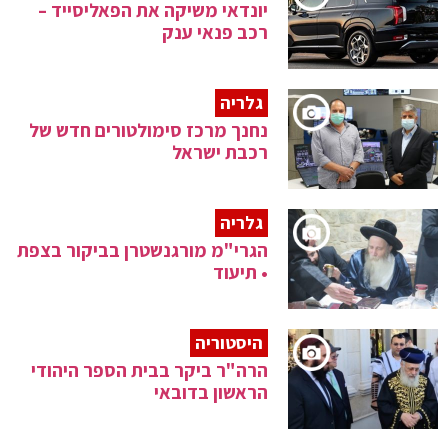
יונדאי משיקה את הפאליסייד –
רכב פנאי ענק
גלריה
נחנך מרכז סימולטורים חדש של
רכבת ישראל
גלריה
הגרי"מ מורגנשטרן בביקור בצפת
• תיעוד
היסטוריה
הרה"ר ביקר בבית הספר היהודי
הראשון בדובאי