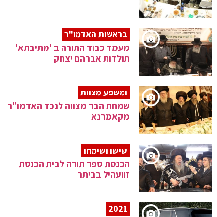
בראשות האדמו"ר
מעמד כבוד התורה ב 'מתיבתא'
תולדות אברהם יצחק
ומשפע מצוות
שמחת הבר מצווה לנכד האדמו"ר
מקאמרנא
שישו ושימחו
הכנסת ספר תורה לבית הכנסת
זוועהיל בביתר
2021