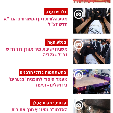
גלריית ענק
מסע הלווית זקן המשגיחים הגר"א
חדש זצ"ל
בִּנְסֹעַ הָאָרֹן
משגיח ישיבת מיר אהרן דוד חדש
זצ"ל • גלריה
בהשתתפות גדולי הרבנים
מעמד היסוד לתוכנית 'בנערינו'
בירושלים • תיעוד
הַרְחִיבִי מְקוֹם אָהֳלֵךְ
האדמו"ר מויזניץ חנך את בית