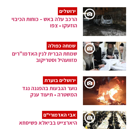
ירושלים
הרכב עלה באש – כוחות הכיבוי
הוזעקו • צפו
שמחה כפולה
שמחת הברית לנין האדמו"רים
מזוועהיל וסטריקוב
ירושלים בוערת
נוער הגבעות בהפגנה נגד
המשטרה • תיעוד ענק
אבי האדמורי"ם
היארצייט בביאלא פשיסחא