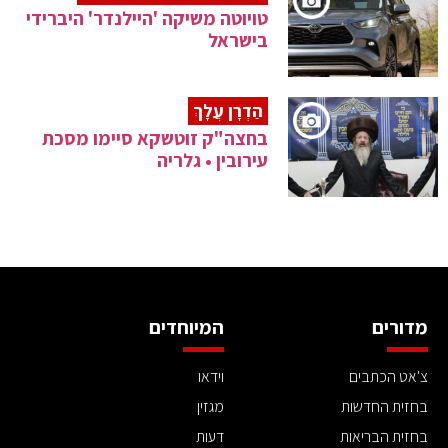
טויוטה משיקה 'היילנדר' היברידי
בישראל
הַדְרָן עֲלָךְ
בחצה"ק זוטשקא סיימו מסכת
עירובין • גלריה
מדורים
המיוחדים
צ'אט הכתבים
וידאו
בחזית החדשות
מגזין
בחזית הבריאות
דעות