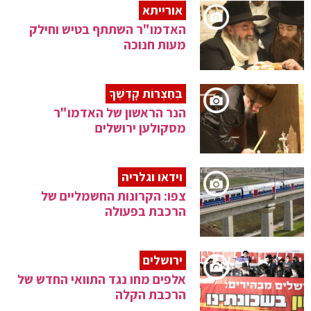
אורייתא
האדמו"ר השתתף בטיש וחילק
מעות חנוכה
בְּחַצְרוֹת קָדְשֶׁךָ
הנר הראשון של האדמו"ר
מסקולען ירושלים
וידאו וגלריה
צפו: הקרונות החשמליים של
הרכבת בפעולה
ירושלים
אלפים מחו נגד התוואי החדש של
הרכבת הקלה