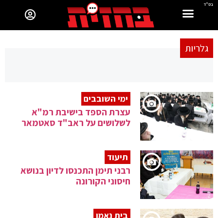
בס"ד
גלריות
ימי השובבים
עצרת הספד בישיבת רמ"א
לשלושים על ראב"ד סאטמאר
תיעוד
רבני תימן התכנסו לדיון בנושא
חיסוני הקורונה
בית נאמן