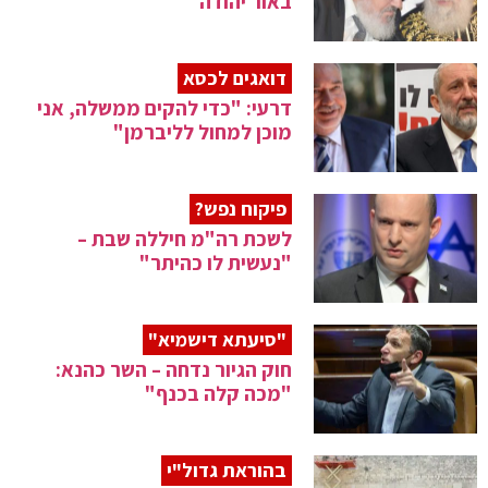
באור יהודה
דואגים לכסא
דרעי: "כדי להקים ממשלה, אני
מוכן למחול לליברמן"
פיקוח נפש?
לשכת רה"מ חיללה שבת –
"נעשית לו כהיתר"
"סיעתא דישמיא"
חוק הגיור נדחה – השר כהנא:
"מכה קלה בכנף"
בהוראת גדול"י