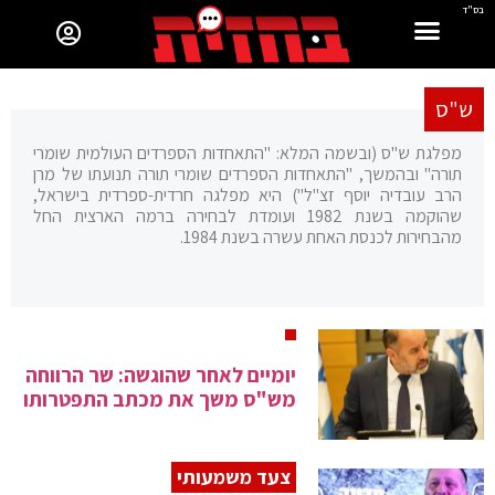
בס"ד
ש"ס
מפלגת ש"ס (ובשמה המלא: "התאחדות הספרדים העולמית שומרי
תורה" ובהמשך, "התאחדות הספרדים שומרי תורה תנועתו של מרן
הרב עובדיה יוסף זצ"ל") היא מפלגה חרדית-ספרדית בישראל,
שהוקמה בשנת 1982 ועומדת לבחירה ברמה הארצית החל
מהבחירות לכנסת האחת עשרה בשנת 1984.
יומיים לאחר שהוגשה: שר הרווחה
מש"ס משך את מכתב התפטרותו
צעד משמעותי