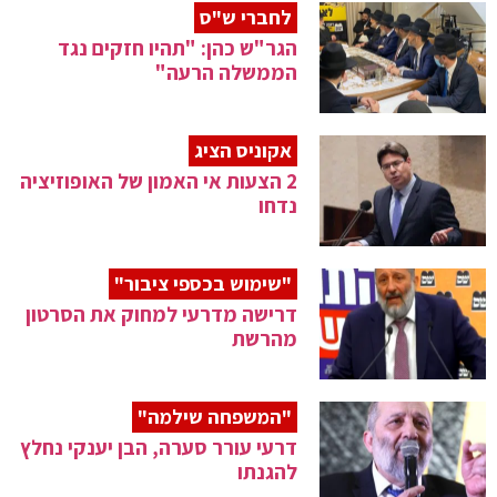
לחברי ש"ס
הגר"ש כהן: "תהיו חזקים נגד
הממשלה הרעה"
אקוניס הציג
2 הצעות אי האמון של האופוזיציה
נדחו
"שימוש בכספי ציבור"
דרישה מדרעי למחוק את הסרטון
מהרשת
"המשפחה שילמה"
דרעי עורר סערה, הבן יענקי נחלץ
להגנתו