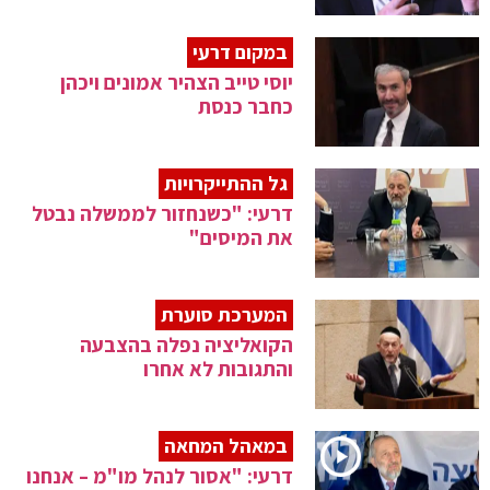
במקום דרעי
יוסי טייב הצהיר אמונים ויכהן
כחבר כנסת
גל ההתייקרויות
דרעי: "כשנחזור לממשלה נבטל
את המיסים"
המערכת סוערת
הקואליציה נפלה בהצבעה
והתגובות לא אחרו
במאהל המחאה
דרעי: "אסור לנהל מו"מ – אנחנו