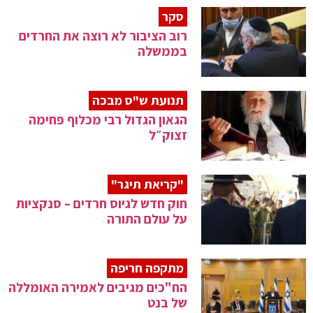
סקר
רוב הציבור לא רוצה את החרדים
בממשלה
תנועת ש"ס מבכה
הגאון הגדול רבי מכלוף פחימה
זצוק״ל
"קריאת תיגר"
חוק חדש לגיוס חרדים – סנקציות
על עולם התורה
מתקפה חריפה
הח"כים מגיבים לאמירה האומללה
של בנט