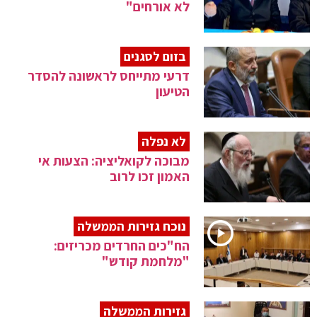
לא אורחים"
בזום לסגנים
דרעי מתייחס לראשונה להסדר
הטיעון
לא נפלה
מבוכה לקואליציה: הצעות אי
האמון זכו לרוב
נוכח גזירות הממשלה
הח"כים החרדים מכריזים:
"מלחמת קודש"
גזירות הממשלה