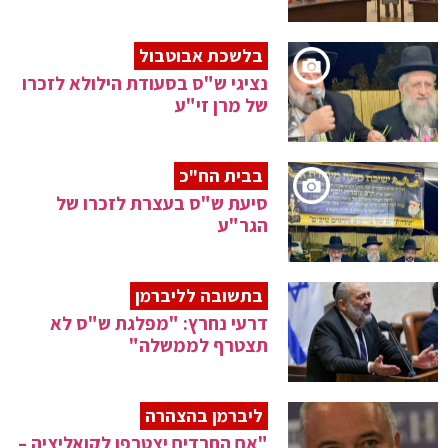
בלשכת אבוטבול
נציגי ש"ס בסעודת הילולא לזכרו
של מרן זי"ע
בבית הח"כ
סיעת ש"ס בעצרת לזכרו של
הגר"ע
בתשובה לליברמן
דרעי נחרץ: "מפלגת ש"ס לא
תצטרף לממשלה"
ליברמן בהצהרה
"אם החרדים יצטרפו לקואליציה –