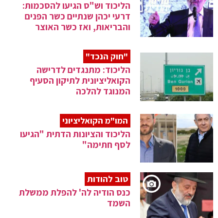
הליכוד וש"ס הגיעו להסכמות:
דרעי יכהן שנתיים כשר הפנים
והבריאות, ואז כשר האוצר
"חוק הנכד"
הליכוד: מתנגדים לדרישה
הקואליציונית לתיקון הסעיף
המנוגד להלכה
המו"מ הקואליציוני
הליכוד והציונות הדתית "הגיעו
לסף חתימה"
טוב להודות
כנס הודיה לה' להפלת ממשלת
השמד