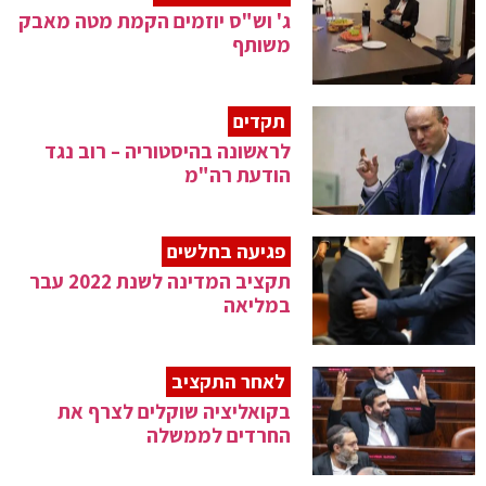
ג' וש"ס יוזמים הקמת מטה מאבק
משותף
תקדים
לראשונה בהיסטוריה – רוב נגד
הודעת רה"מ
פגיעה בחלשים
תקציב המדינה לשנת 2022 עבר
במליאה
לאחר התקציב
בקואליציה שוקלים לצרף את
החרדים לממשלה